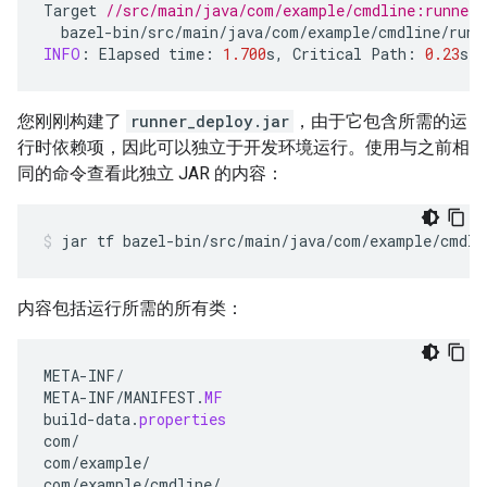
Target
//src/main/java/com/example/cmdline:runner_
bazel
-
bin
/
src
/
main
/
java
/
com
/
example
/
cmdline
/
runn
INFO
:
Elapsed
time
:
1.700
s
,
Critical
Path
:
0.23
s
您刚刚构建了
runner_deploy.jar
，由于它包含所需的运
行时依赖项，因此可以独立于开发环境运行。使用与之前相
同的命令查看此独立 JAR 的内容：
jar
tf
bazel-bin/src/main/java/com/example/cmdli
内容包括运行所需的所有类：
META
-
INF
/
META
-
INF
/
MANIFEST
.
MF
build
-
data
.
properties
com
/
com
/
example
/
com
/
example
/
cmdline
/