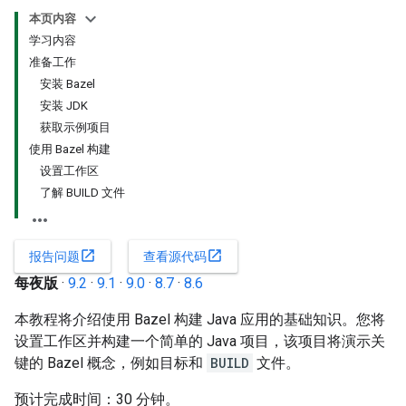
本页内容
学习内容
准备工作
安装 Bazel
安装 JDK
获取示例项目
使用 Bazel 构建
设置工作区
了解 BUILD 文件
open_in_new
open_in_new
报告问题
查看源代码
每夜版
·
9.2
·
9.1
·
9.0
·
8.7
·
8.6
本教程将介绍使用 Bazel 构建 Java 应用的基础知识。您将
设置工作区并构建一个简单的 Java 项目，该项目将演示关
键的 Bazel 概念，例如目标和
BUILD
文件。
预计完成时间：30 分钟。