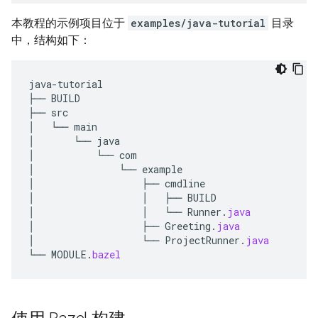
本教程的示例项目位于
examples/java-tutorial
目录
中，结构如下：
java
-
tutorial
├──
BUILD
├──
src
│
└──
main
│
└──
java
│
└──
com
│
└──
example
│
├──
cmdline
│
│
├──
BUILD
│
│
└──
Runner
.
java
│
├──
Greeting
.
java
│
└──
ProjectRunner
.
java
└──
MODULE
.
bazel