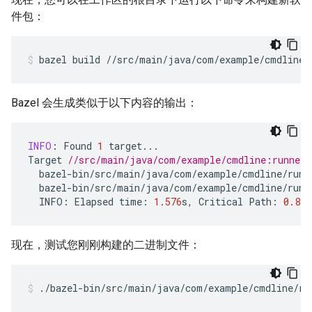
件包：
bazel
build
//src/main/java/com/example/cmdline:
Bazel 会生成类似于以下内容的输出：
INFO
:
Found
1
target
...
Target
//src/main/java/com/example/cmdline:runner 
bazel
-
bin
/
src
/
main
/
java
/
com
/
example
/
cmdline
/
runn
bazel
-
bin
/
src
/
main
/
java
/
com
/
example
/
cmdline
/
runn
INFO
:
Elapsed
time
:
1.576
s
,
Critical
Path
:
0.81
s
现在，测试您刚刚构建的二进制文件：
./bazel-bin/src/main/java/com/example/cmdline/ru