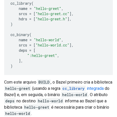
cc_library
(
name
=
"hello-greet"
,
srcs
=
[
"hello-greet.cc"
],
hdrs
=
[
"hello-greet.h"
],
)
cc_binary
(
name
=
"hello-world"
,
srcs
=
[
"hello-world.cc"
],
deps
=
[
":hello-greet"
,
],
)
Com este arquivo
BUILD
, o Bazel primeiro cria a biblioteca
hello-greet
(usando a regra
cc_library
integrada
do
Bazel) e, em seguida, o binário
hello-world
. O atributo
deps
no destino
hello-world
informa ao Bazel que a
biblioteca
hello-greet
é necessária para criar o binário
hello-world
.