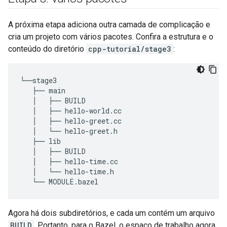
A próxima etapa adiciona outra camada de complicação e
cria um projeto com vários pacotes. Confira a estrutura e o
conteúdo do diretório
cpp-tutorial/stage3
:
└──stage3

   ├── main

   │   ├── BUILD

   │   ├── hello-world.cc

   │   ├── hello-greet.cc

   │   └── hello-greet.h

   ├── lib

   │   ├── BUILD

   │   ├── hello-time.cc

   │   └── hello-time.h

Agora há dois subdiretórios, e cada um contém um arquivo
BUILD
. Portanto, para o Bazel, o espaço de trabalho agora