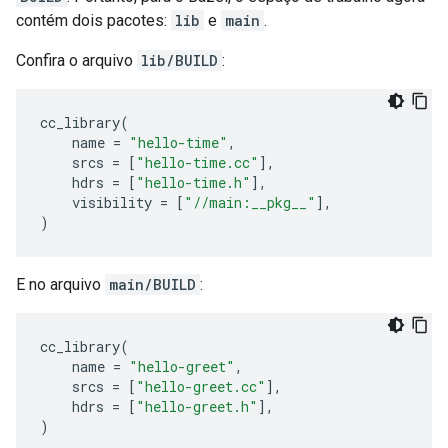
contém dois pacotes:
lib
e
main
.
Confira o arquivo
lib/BUILD
:
cc_library
(
name
=
"hello-time"
,
srcs
=
[
"hello-time.cc"
],
hdrs
=
[
"hello-time.h"
],
visibility
=
[
"//main:__pkg__"
],
)
E no arquivo
main/BUILD
:
cc_library
(
name
=
"hello-greet"
,
srcs
=
[
"hello-greet.cc"
],
hdrs
=
[
"hello-greet.h"
],
)