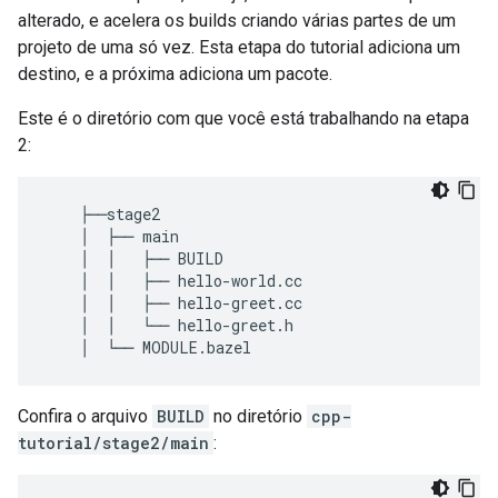
alterado, e acelera os builds criando várias partes de um
projeto de uma só vez. Esta etapa do tutorial adiciona um
destino, e a próxima adiciona um pacote.
Este é o diretório com que você está trabalhando na etapa
2:
    ├──stage2

    │  ├── main

    │  │   ├── BUILD

    │  │   ├── hello-world.cc

    │  │   ├── hello-greet.cc

    │  │   └── hello-greet.h

Confira o arquivo
BUILD
no diretório
cpp-
tutorial/stage2/main
: