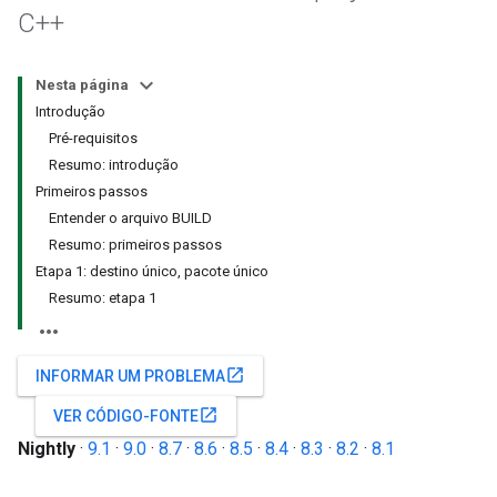
C++
Nesta página
Introdução
Pré-requisitos
Resumo: introdução
Primeiros passos
Entender o arquivo BUILD
Resumo: primeiros passos
Etapa 1: destino único, pacote único
Resumo: etapa 1
open_in_new
INFORMAR UM PROBLEMA
open_in_new
VER CÓDIGO-FONTE
Nightly
·
9.1
·
9.0
·
8.7
·
8.6
·
8.5
·
8.4
·
8.3
·
8.2
·
8.1