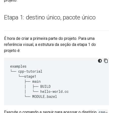
projeto.
Etapa 1: destino único
,
pacote único
É hora de criar a primeira parte do projeto. Para uma
referência visual, a estrutura da seção da etapa 1 do
projeto é:
examples

└── cpp-tutorial

    └──stage1

       ├── main

       │   ├── BUILD

       │   └── hello-world.cc

Execute o comando a seguir para acessar o diretório
cpp-