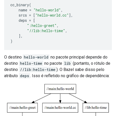
cc_binary
(
name
=
"hello-world"
,
srcs
=
[
"hello-world.cc"
],
deps
=
[
":hello-greet"
,
"//lib:hello-time"
,
],
)
O destino
hello-world
no pacote principal depende do
destino
hello-time
no pacote
lib
(portanto, o rótulo de
destino
//lib:hello-time
). O Bazel sabe disso pelo
atributo
deps
. Isso é refletido no gráfico de dependência: