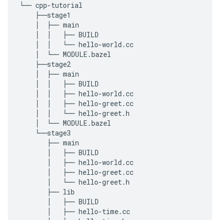
└── cpp-tutorial

    ├──stage1

    │  ├── main

    │  │   ├── BUILD

    │  │   └── hello-world.cc

    │  └── MODULE.bazel

    ├──stage2

    │  ├── main

    │  │   ├── BUILD

    │  │   ├── hello-world.cc

    │  │   ├── hello-greet.cc

    │  │   └── hello-greet.h

    │  └── MODULE.bazel

    └──stage3

       ├── main

       │   ├── BUILD

       │   ├── hello-world.cc

       │   ├── hello-greet.cc

       │   └── hello-greet.h

       ├── lib

       │   ├── BUILD

       │   ├── hello-time.cc
