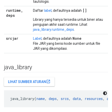
tautologis.
runtime
_
[]
Daftar
label
; defaultnya adalah
deps
Library yang hanya tersedia untuk biner atau
pengujian akhir saat runtime. Lihat
java_library.runtime_deps
.
srcjar
None
Label
; defaultnya adalah
File JAR yang berisi kode sumber untuk file
JAR yang dikompilasi.
java
_
library
open_in_new
LIHAT SUMBER ATURAN
java_library(
name
, 
deps
, 
srcs
, 
data
, 
resources
, 
ad