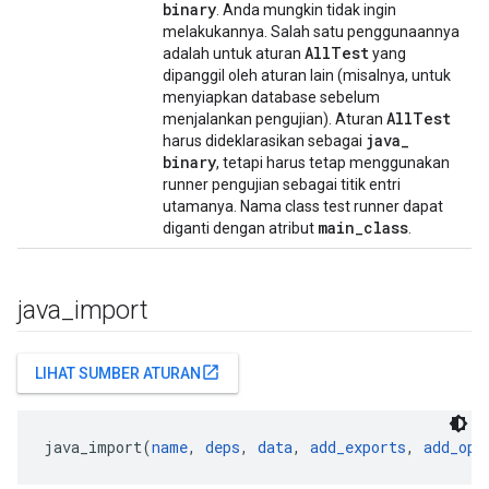
binary
. Anda mungkin tidak ingin
melakukannya. Salah satu penggunaannya
All
Test
adalah untuk aturan
yang
dipanggil oleh aturan lain (misalnya, untuk
menyiapkan database sebelum
All
Test
menjalankan pengujian). Aturan
java
_
harus dideklarasikan sebagai
binary
, tetapi harus tetap menggunakan
runner pengujian sebagai titik entri
utamanya. Nama class test runner dapat
main
_
class
diganti dengan atribut
.
java
_
import
open_in_new
LIHAT SUMBER ATURAN
java_import(
name
, 
deps
, 
data
, 
add_exports
, 
add_ope