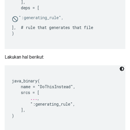
    ],

    deps = [
":generating_rule",
],  # rule that generates that file

Lakukan hal berikut:
java_binary(

    name = "DoThisInstead",

    srcs = [

...
,

        ":generating_rule",

    ],
