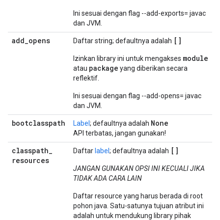
Ini sesuai dengan flag --add-exports= javac
dan JVM.
add
_
opens
[]
Daftar string; defaultnya adalah
module
Izinkan library ini untuk mengakses
package
atau
yang diberikan secara
reflektif.
Ini sesuai dengan flag --add-opens= javac
dan JVM.
bootclasspath
None
Label
; defaultnya adalah
API terbatas, jangan gunakan!
classpath
_
[]
Daftar
label
; defaultnya adalah
resources
JANGAN GUNAKAN OPSI INI KECUALI JIKA
TIDAK ADA CARA LAIN
Daftar resource yang harus berada di root
pohon java. Satu-satunya tujuan atribut ini
adalah untuk mendukung library pihak