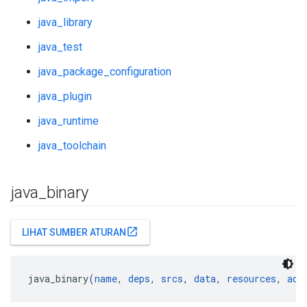
java_library
java_test
java_package_configuration
java_plugin
java_runtime
java_toolchain
java
_
binary
open_in_new
LIHAT SUMBER ATURAN
java_binary(
name
, 
deps
, 
srcs
, 
data
, 
resources
, 
add