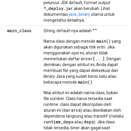
peluncur JDK default, format output
*_deploy.jar
akan berubah. Lihat
dokumentasi
java_binary
utama untuk
mengetahui detailnya.
main
_
class
""
String; default-nya adalah
main(
)
Nama class dengan metode
yang
akan digunakan sebagai titik entri. Jika
menggunakan opsi ini, aturan tidak
srcs=[
.
.
.
]
memerlukan daftar
. Dengan
demikian, dengan atribut ini, Anda dapat
membuat file yang dapat dieksekusi dari
library Java yang sudah berisi satu atau
main(
)
beberapa metode
.
Nilai atribut ini adalah nama class, bukan
file sumber. Class harus tersedia saat
runtime: class dapat dikompilasi oleh
srcs
aturan ini (dari
) atau disediakan oleh
dependensi langsung atau transitif (melalui
runtime_deps
deps
atau
). Jika class
tidak tersedia, biner akan gagal saat