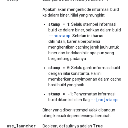
Apakah akan mengenkode informasi build
ke dalam biner. Nilai yang mungkin:
stamp = 1
: Selalu stempel informasi
build ke dalam biner, bahkan dalam build
--nostamp
.
Setelan ini harus
dihindari
, karena berpotensi
menghentikan caching jarak jauh untuk
biner dan tindakan hilir apa pun yang
bergantung padanya.
stamp = 0
: Selalu ganti informasi build
dengan nilai konstanta. Hal ini
memberikan penyimpanan dalam cache
hasil build yang baik.
stamp = -1
: Penyematan informasi
--[no]stamp
build dikontrol oleh flag
.
Biner yang diberi stempel
tidak
dibangun
ulang kecuali dependensinya berubah.
use
_
launcher
True
Boolean; defaultnya adalah