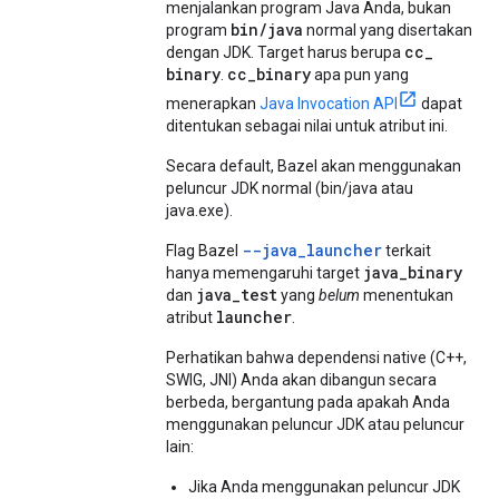
menjalankan program Java Anda, bukan
bin
/
java
program
normal yang disertakan
cc
_
dengan JDK. Target harus berupa
binary
cc
_
binary
.
apa pun yang
menerapkan
Java Invocation API
dapat
ditentukan sebagai nilai untuk atribut ini.
Secara default, Bazel akan menggunakan
peluncur JDK normal (bin/java atau
java.exe).
--java_launcher
Flag Bazel
terkait
java_binary
hanya memengaruhi target
java_test
dan
yang
belum
menentukan
launcher
atribut
.
Perhatikan bahwa dependensi native (C++,
SWIG, JNI) Anda akan dibangun secara
berbeda, bergantung pada apakah Anda
menggunakan peluncur JDK atau peluncur
lain:
Jika Anda menggunakan peluncur JDK