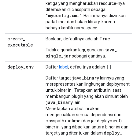
ketiga yang mengharuskan resource-nya
ditemukan di classpath sebagai
"myconfig.xml"
. Hal ini hanya diizinkan
pada biner dan bukan library, karena
bahaya konflik namespace.
create
_
True
Boolean; defaultnya adalah
executable
java
_
Tidak digunakan lagi, gunakan
single
_
jar
sebagai gantinya.
deploy
_
env
[]
Daftar
label
; defaultnya adalah
java
_
binary
Daftar target
lainnya yang
merepresentasikan lingkungan deployment
untuk biner ini. Tetapkan atribut ini saat
membangun plugin yang akan dimuat oleh
java
_
binary
lain.
Menetapkan atribut ini akan
mengecualikan semua dependensi dari
classpath runtime (dan jar deployment)
biner ini yang dibagikan antara biner ini dan
deploy
_
target yang ditentukan dalam