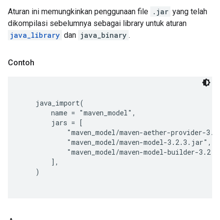
Aturan ini memungkinkan penggunaan file
.jar
yang telah
dikompilasi sebelumnya sebagai library untuk aturan
java_library
dan
java_binary
.
Contoh
    java_import(

        name = "maven_model",

        jars = [

            "maven_model/maven-aether-provider-3.2.
            "maven_model/maven-model-3.2.3.jar",

            "maven_model/maven-model-builder-3.2.3.
        ],
