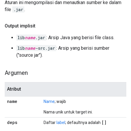
Aturan ini mengompilasi dan menautkan sumber ke dalam
file
.jar
.
Output implisit
lib
name
.jar
: Arsip Java yang berisi file class.
lib
name
-src.jar
: Arsip yang berisi sumber
("source jar").
Argumen
Atribut
name
Name
; wajib
Nama unik untuk target ini.
deps
[]
Daftar
label
; defaultnya adalah