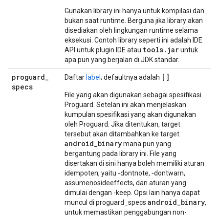
Gunakan library ini hanya untuk kompilasi dan
bukan saat runtime. Berguna jika library akan
disediakan oleh lingkungan runtime selama
eksekusi. Contoh library seperti ini adalah IDE
tools
.
jar
API untuk plugin IDE atau
untuk
apa pun yang berjalan di JDK standar.
proguard
_
[]
Daftar
label
; defaultnya adalah
specs
File yang akan digunakan sebagai spesifikasi
Proguard. Setelan ini akan menjelaskan
kumpulan spesifikasi yang akan digunakan
oleh Proguard. Jika ditentukan, target
tersebut akan ditambahkan ke target
android
_
binary
mana pun yang
bergantung pada library ini. File yang
disertakan di sini hanya boleh memiliki aturan
idempoten, yaitu -dontnote, -dontwarn,
assumenosideeffects, dan aturan yang
dimulai dengan -keep. Opsi lain hanya dapat
android
_
binary
muncul di proguard_specs
,
untuk memastikan penggabungan non-