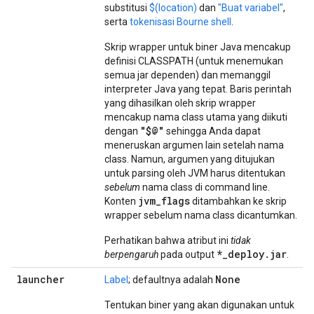
substitusi
$(location)
dan
"Buat variabel"
,
serta
tokenisasi Bourne shell
.
Skrip wrapper untuk biner Java mencakup
definisi CLASSPATH (untuk menemukan
semua jar dependen) dan memanggil
interpreter Java yang tepat. Baris perintah
yang dihasilkan oleh skrip wrapper
mencakup nama class utama yang diikuti
"$@"
dengan
sehingga Anda dapat
meneruskan argumen lain setelah nama
class. Namun, argumen yang ditujukan
untuk parsing oleh JVM harus ditentukan
sebelum
nama class di command line.
jvm_flags
Konten
ditambahkan ke skrip
wrapper sebelum nama class dicantumkan.
Perhatikan bahwa atribut ini
tidak
*_deploy.jar
berpengaruh
pada output
.
launcher
None
Label
; defaultnya adalah
Tentukan biner yang akan digunakan untuk