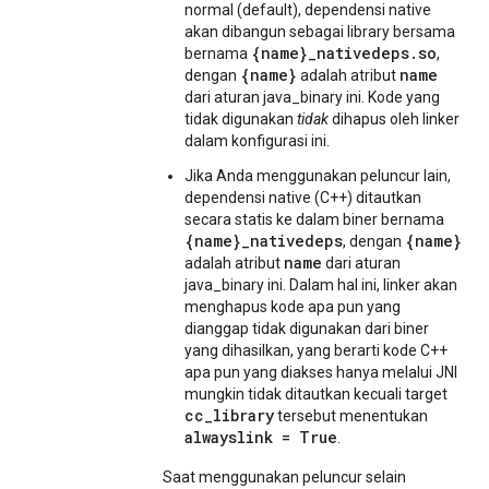
normal (default), dependensi native
akan dibangun sebagai library bersama
{name}_nativedeps.so
bernama
,
{name}
name
dengan
adalah atribut
dari aturan java_binary ini. Kode yang
tidak digunakan
tidak
dihapus oleh linker
dalam konfigurasi ini.
Jika Anda menggunakan peluncur lain,
dependensi native (C++) ditautkan
secara statis ke dalam biner bernama
{name}_nativedeps
{name}
, dengan
name
adalah atribut
dari aturan
java_binary ini. Dalam hal ini, linker akan
menghapus kode apa pun yang
dianggap tidak digunakan dari biner
yang dihasilkan, yang berarti kode C++
apa pun yang diakses hanya melalui JNI
mungkin tidak ditautkan kecuali target
cc_library
tersebut menentukan
alwayslink = True
.
Saat menggunakan peluncur selain