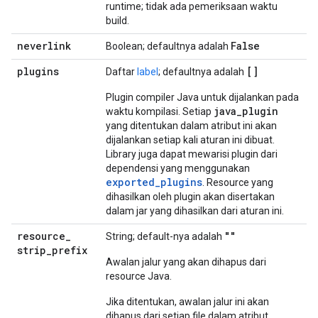
runtime; tidak ada pemeriksaan waktu
build.
neverlink
False
Boolean; defaultnya adalah
plugins
[]
Daftar
label
; defaultnya adalah
Plugin compiler Java untuk dijalankan pada
java
_
plugin
waktu kompilasi. Setiap
yang ditentukan dalam atribut ini akan
dijalankan setiap kali aturan ini dibuat.
Library juga dapat mewarisi plugin dari
dependensi yang menggunakan
exported
_
plugins
. Resource yang
dihasilkan oleh plugin akan disertakan
dalam jar yang dihasilkan dari aturan ini.
resource
_
""
String; default-nya adalah
strip
_
prefix
Awalan jalur yang akan dihapus dari
resource Java.
Jika ditentukan, awalan jalur ini akan
dihapus dari setiap file dalam atribut