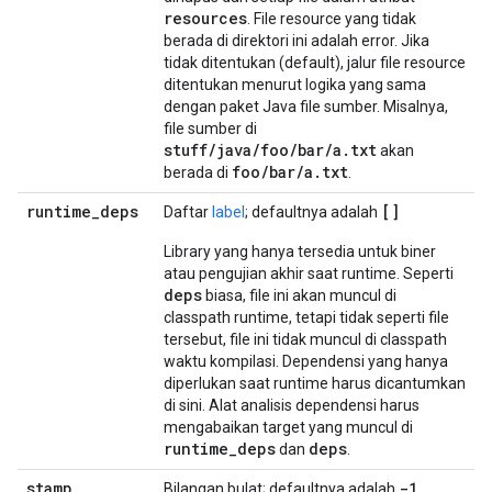
resources
. File resource yang tidak
berada di direktori ini adalah error. Jika
tidak ditentukan (default), jalur file resource
ditentukan menurut logika yang sama
dengan paket Java file sumber. Misalnya,
file sumber di
stuff/java/foo/bar/a.txt
akan
foo/bar/a.txt
berada di
.
runtime
_
deps
[]
Daftar
label
; defaultnya adalah
Library yang hanya tersedia untuk biner
atau pengujian akhir saat runtime. Seperti
deps
biasa, file ini akan muncul di
classpath runtime, tetapi tidak seperti file
tersebut, file ini tidak muncul di classpath
waktu kompilasi. Dependensi yang hanya
diperlukan saat runtime harus dicantumkan
di sini. Alat analisis dependensi harus
mengabaikan target yang muncul di
runtime
_
deps
deps
dan
.
stamp
-1
Bilangan bulat; defaultnya adalah