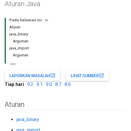
Aturan Java
Pada halaman ini
Aturan
java_binary
Argumen
java_import
Argumen
open_in_new
open_in_new
LAPORKAN MASALAH
LIHAT SUMBER
Tiap hari
·
9.2
·
9.1
·
9.0
·
8.7
·
8.6
Aturan
java_binary
java_import