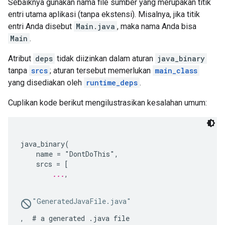
Sebaiknya gunakan nama file sumber yang merupakan titik
entri utama aplikasi (tanpa ekstensi). Misalnya, jika titik
entri Anda disebut
Main.java
, maka nama Anda bisa
Main
.
Atribut
deps
tidak diizinkan dalam aturan
java_binary
tanpa
srcs
; aturan tersebut memerlukan
main_class
yang disediakan oleh
runtime_deps
.
Cuplikan kode berikut mengilustrasikan kesalahan umum:
java_binary(

    name = "DontDoThis",

    srcs = [

...
,

"GeneratedJavaFile.java"
,  # a generated .java file
