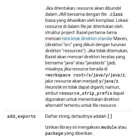
Jika ditentukan, resource akan dibundel
.class
dalam JAR bersama dengan file
biasa yang dihasilkan oleh kompilasi. Lokasi
resource di dalam file jar ditentukan oleh
struktur project. Bazel pertama-tama
mencari
tata letak direktori standar
Maven,
(direktori "src" yang diikuti dengan turunan
direktori "resources"). Jika tidak ditemukan,
Bazel akan mencari direktori teratas yang
bernama "java" atau "javatests" (jadi,
misalnya, jika resource berada di
<workspace root>/x/java/y/java/z
,
y/java/z
jalur resource akan menjadi
.
Heuristik ini tidak dapat diganti, namun,
resource_strip_prefix
atribut
dapat
digunakan untuk menentukan direktori
alternatif tertentu untuk file resource.
add
_
exports
[]
Daftar string; defaultnya adalah
module
Izinkan library ini mengakses
atau
package
yang diberikan.