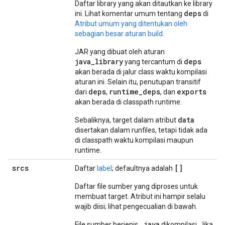
Daftar library yang akan ditautkan ke library
deps
ini. Lihat komentar umum tentang
di
Atribut umum yang ditentukan oleh
sebagian besar aturan build
.
JAR yang dibuat oleh aturan
java_library
deps
yang tercantum di
akan berada di jalur class waktu kompilasi
aturan ini. Selain itu, penutupan transitif
deps
runtime_deps
exports
dari
,
, dan
akan berada di classpath runtime.
data
Sebaliknya, target dalam atribut
disertakan dalam runfiles, tetapi tidak ada
di classpath waktu kompilasi maupun
runtime.
srcs
[]
Daftar
label
; defaultnya adalah
Daftar file sumber yang diproses untuk
membuat target. Atribut ini hampir selalu
wajib diisi; lihat pengecualian di bawah.
.java
File sumber berjenis
dikompilasi. Jika