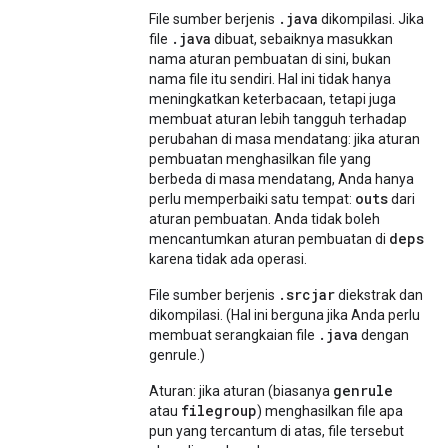
.java
File sumber berjenis
dikompilasi. Jika
.java
file
dibuat, sebaiknya masukkan
nama aturan pembuatan di sini, bukan
nama file itu sendiri. Hal ini tidak hanya
meningkatkan keterbacaan, tetapi juga
membuat aturan lebih tangguh terhadap
perubahan di masa mendatang: jika aturan
pembuatan menghasilkan file yang
berbeda di masa mendatang, Anda hanya
outs
perlu memperbaiki satu tempat:
dari
aturan pembuatan. Anda tidak boleh
deps
mencantumkan aturan pembuatan di
karena tidak ada operasi.
.srcjar
File sumber berjenis
diekstrak dan
dikompilasi. (Hal ini berguna jika Anda perlu
.java
membuat serangkaian file
dengan
genrule.)
genrule
Aturan: jika aturan (biasanya
filegroup
atau
) menghasilkan file apa
pun yang tercantum di atas, file tersebut