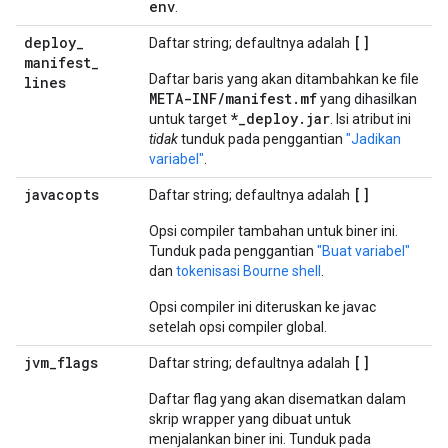
env
.
deploy
_
[]
Daftar string; defaultnya adalah
manifest
_
Daftar baris yang akan ditambahkan ke file
lines
META-INF
/
manifest
.
mf
yang dihasilkan
*
_
deploy
.
jar
untuk target
. Isi atribut ini
tidak
tunduk pada penggantian
"Jadikan
variabel"
.
javacopts
[]
Daftar string; defaultnya adalah
Opsi compiler tambahan untuk biner ini.
Tunduk pada penggantian
"Buat variabel"
dan
tokenisasi Bourne shell
.
Opsi compiler ini diteruskan ke javac
setelah opsi compiler global.
jvm
_
flags
[]
Daftar string; defaultnya adalah
Daftar flag yang akan disematkan dalam
skrip wrapper yang dibuat untuk
menjalankan biner ini. Tunduk pada