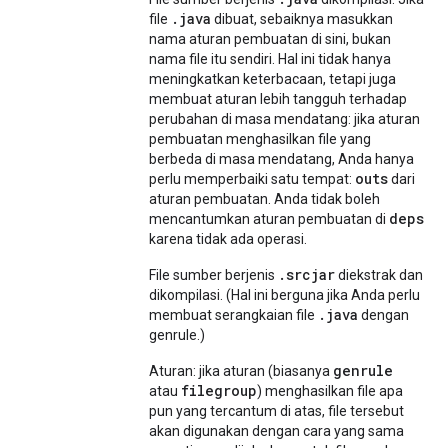
.java
file
dibuat, sebaiknya masukkan
nama aturan pembuatan di sini, bukan
nama file itu sendiri. Hal ini tidak hanya
meningkatkan keterbacaan, tetapi juga
membuat aturan lebih tangguh terhadap
perubahan di masa mendatang: jika aturan
pembuatan menghasilkan file yang
berbeda di masa mendatang, Anda hanya
outs
perlu memperbaiki satu tempat:
dari
aturan pembuatan. Anda tidak boleh
deps
mencantumkan aturan pembuatan di
karena tidak ada operasi.
.srcjar
File sumber berjenis
diekstrak dan
dikompilasi. (Hal ini berguna jika Anda perlu
.java
membuat serangkaian file
dengan
genrule.)
genrule
Aturan: jika aturan (biasanya
filegroup
atau
) menghasilkan file apa
pun yang tercantum di atas, file tersebut
akan digunakan dengan cara yang sama