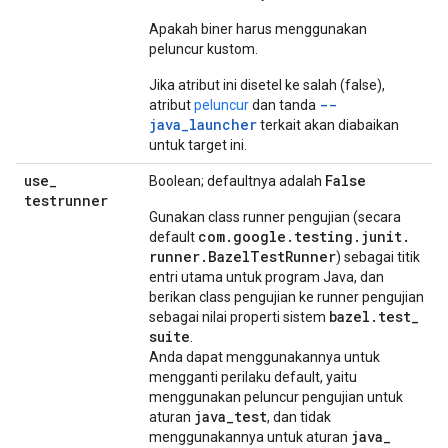
Apakah biner harus menggunakan
peluncur kustom.
Jika atribut ini disetel ke salah (false),
--
atribut
peluncur
dan tanda
java_launcher
terkait akan diabaikan
untuk target ini.
use
_
False
Boolean; defaultnya adalah
testrunner
Gunakan class runner pengujian (secara
com
.
google
.
testing
.
junit
.
default
runner
.
Bazel
Test
Runner
) sebagai titik
entri utama untuk program Java, dan
berikan class pengujian ke runner pengujian
bazel
.
test
_
sebagai nilai properti sistem
suite
.
Anda dapat menggunakannya untuk
mengganti perilaku default, yaitu
menggunakan peluncur pengujian untuk
java
_
test
aturan
, dan tidak
java
_
menggunakannya untuk aturan