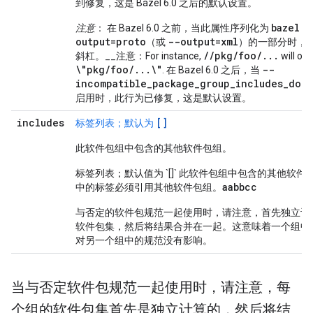
到修复，这是 Bazel 6.0 之后的默认设置。
bazel q
注意
： 在 Bazel 6.0 之前，当此属性序列化为
output=proto
--output=xml
（或
）的一部分时，
//pkg/foo/...
斜杠。__注意：For instance,
will ou
\"pkg/foo/...\"
--
. 在 Bazel 6.0 之后，当
incompatible_package_group_includes_doub
启用时，此行为已修复，这是默认设置。
includes
[]
标签列表；默认为
此软件包组中包含的其他软件包组。
标签列表；默认值为 `[]` 此软件包组中包含的其他软件
a
a
b
b
c
c
中的标签必须引用其他软件包组。
与否定的软件包规范一起使用时，请注意，首先独立计
软件包集，然后将结果合并在一起。这意味着一个组中
对另一个组中的规范没有影响。
当与否定软件包规范一起使用时，请注意，每
个组的软件包集首先是独立计算的，然后将结