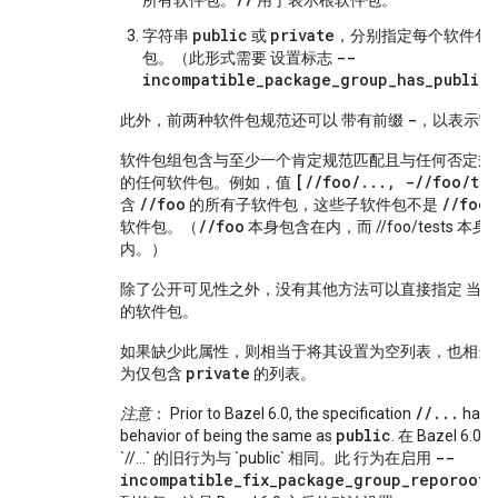
所有软件包。
用于表示根软件包。
public
private
字符串
或
，分别指定每个软件包
--
包。（此形式需要 设置标志
incompatible_package_group_has_public_
-
此外，前两种软件包规范还可以 带有前缀
，以表示它
软件包组包含与至少一个肯定规范匹配且与任何否定规
[//foo/..., -//foo/tes
的任何软件包。例如，值
//foo
//foo/
含
的所有子软件包，这些子软件包不是
//foo
软件包。（
本身包含在内，而 //foo/tests 本
内。）
除了公开可见性之外，没有其他方法可以直接指定 当
的软件包。
如果缺少此属性，则相当于将其设置为空列表，也相当
private
为仅包含
的列表。
//...
注意
： Prior to Bazel 6.0, the specification
had a
public
behavior of being the same as
. 在 Bazel 6
--
`//...` 的旧行为与 `public` 相同。此 行为在启用
incompatible_fix_package_group_reporoot_