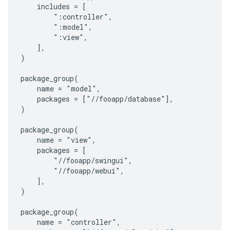
    includes = [

        ":controller",

        ":model",

        ":view",

    ],

)

package_group(

    name = "model",

    packages = ["//fooapp/database"],

)

package_group(

    name = "view",

    packages = [

        "//fooapp/swingui",

        "//fooapp/webui",

    ],

)

package_group(

    name = "controller",
