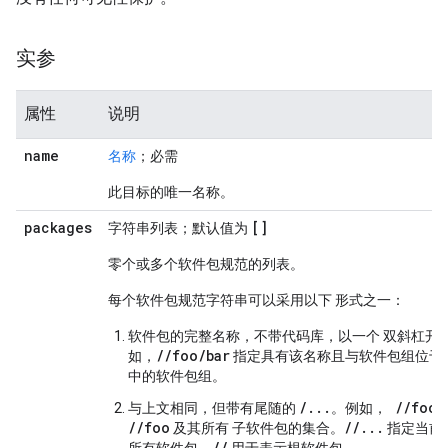
实参
属性
说明
name
名称
；必需
此目标的唯一名称。
packages
[]
字符串列表；默认值为
零个或多个软件包规范的列表。
每个软件包规范字符串可以采用以下 形式之一：
软件包的完整名称，不带代码库，以一个 双斜杠开
//foo/bar
如，
指定具有该名称且与软件包组位于
中的软件包组。
/...
//foo/
与上文相同，但带有尾随的
。例如，
//foo
//...
及其所有 子软件包的集合。
指定当前
//