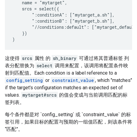
    name = "mytarget",

    srcs = select({

        ":conditionA": ["mytarget_a.sh"],

        ":conditionB": ["mytarget_b.sh"],

        "//conditions:default": ["mytarget_default.
    })

这使得
srcs
属性 的
sh_binary
可通过将其普通标签 列
表分配替换为
select
调用来配置，该调用将配置条件映
射到匹配值。Each condition is a label reference to a
config_setting
or
constraint_value
, which "matches"
if the target's configuration matches an expected set of
values.
mytarget#srcs
的值会变成与当前调用匹配的标
签列表。
每个条件都是对 `config_setting` 或 `constraint_value` 的标
签引用，如果目标的配置与预期的一组值匹配，则该条件将
“匹配”。