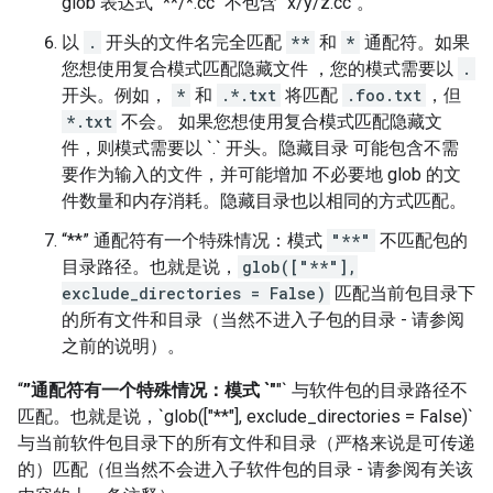
glob 表达式 `**/*.cc` 不包含 `x/y/z.cc`。
以
.
开头的文件名完全匹配
**
和
*
通配符。如果
您想使用复合模式匹配隐藏文件 ，您的模式需要以
.
开头。例如，
*
和
.*.txt
将匹配
.foo.txt
，但
*.txt
不会。 如果您想使用复合模式匹配隐藏文
件，则模式需要以 `.` 开头。隐藏目录 可能包含不需
要作为输入的文件，并可能增加 不必要地 glob 的文
件数量和内存消耗。隐藏目录也以相同的方式匹配。
“**” 通配符有一个特殊情况：模式
"**"
不匹配包的
目录路径。也就是说，
glob(["**"],
exclude_directories = False)
匹配当前包目录下
的所有文件和目录（当然不进入子包的目录 - 请参阅
之前的说明）。
“
”通配符有一个特殊情况：模式 `"
"` 与软件包的目录路径不
匹配。也就是说，`glob(["**"], exclude_directories = False)`
与当前软件包目录下的所有文件和目录（严格来说是可传递
的）匹配（但当然不会进入子软件包的目录 - 请参阅有关该