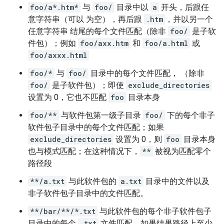
foo/a*.htm*
与
foo/
目录中以
a
开头，后跟任
意字符串（可以 为空），再后跟
.htm
，并以另一个
任意字符串 结尾的每个文件匹配（除非
foo/
是子软
件包）；例如
foo/axx.htm
和
foo/a.html
或
foo/axxx.html
foo/*
与
foo/
目录中的每个文件匹配， （除非
foo/
是子软件包）；即使
exclude_directories
设置为 0，它也不匹配
foo
目录本身
foo/**
与软件包第一级子目录
foo/
下的每个非子
软件包子目录中的每个文件匹配；如果
exclude_directories
设置为 0，则
foo
目录本身
也与模式匹配；在这种情况下，
**
被视为匹配零个
路径段
**/a.txt
与此软件包的
a.txt
目录中的文件以及
非子软件包子目录中的文件匹配。
**/bar/**/*.txt
与此软件包的每个非子软件包子
目录中的每个
.txt
文件匹配，如果结果路径上至少