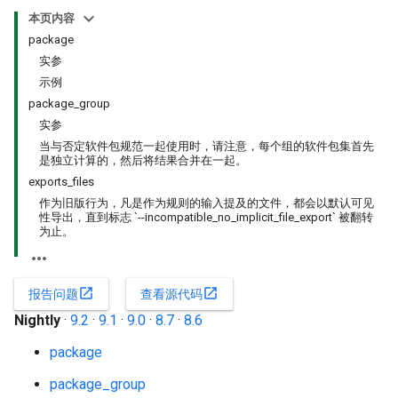
本页内容
package
实参
示例
package_group
实参
当与否定软件包规范一起使用时，请注意，每个组的软件包集首先
是独立计算的，然后将结果合并在一起。
exports_files
作为旧版行为，凡是作为规则的输入提及的文件，都会以默认可见
性导出，直到标志 `--incompatible_no_implicit_file_export` 被翻转
为止。
open_in_new
open_in_new
报告问题
查看源代码
Nightly
·
9.2
·
9.1
·
9.0
·
8.7
·
8.6
package
package_group