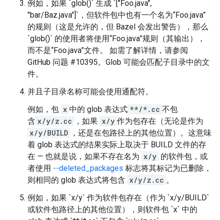
例如，如果 `glob()` 生成 `["Foo.java",
"bar/Baz.java"]`，但软件包中也有一个名为“Foo.java”
的规则（这是允许的，但 Bazel 会发出警告），那么
`glob()` 的使用者将使用“Foo.java”规则（其输出），
而不是“Foo.java”文件。 如需了解详情，请参阅
GitHub 问题 #10395。Glob 可能会匹配子目录中的文
件。
并且子目录名称可能会使用通配符。
例如，包
x
中的 glob 表达式
**/*.cc
不包
含
x/y/z.cc
，如果
x/y
作为包存在（无论是作为
x/y/BUILD
，还是在包路径上的其他位置）。这意味
着 glob 表达式的结果实际上取决于 BUILD 文件的存
在 — 也就是说，如果不存在名为
x/y
的软件包，或
者使用
--deleted_packages
标志将其标记为已删除，
则相同的 glob 表达式将包含
x/y/z.cc
。
例如，如果 `x/y` 作为软件包存在（作为 `x/y/BUILD`
或软件包路径上的其他位置），则软件包 `x` 中的