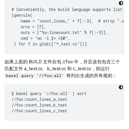
# Conveniently, the build language supports list co
[genrule(

    name = "count_lines_" + f[:-3],  # strip ".cc"

    srcs = [f],

    outs = ["%s-linecount.txt" % f[:-3]],

    cmd = "wc -l $< >$@",

如果上面的 BUILD 文件在包 //foo 中，并且该包包含三个
匹配文件 a_test.cc、b_test.cc 和 c_test.cc，则运行
bazel query '//foo:all'
将列出生成的所有规则：
$ bazel query '//foo:all' | sort

//foo:count_lines_a_test

//foo:count_lines_b_test
