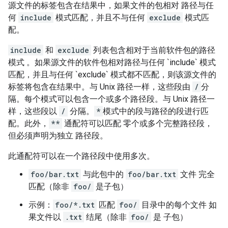
源文件的标签包含在结果中，如果文件的包相对 路径与任
何
include
模式匹配，并且不与任何
exclude
模式匹
配。
include
和
exclude
列表包含相对于当前软件包的路径
模式 。如果源文件的软件包相对路径与任何 `include` 模式
匹配，并且与任何 `exclude` 模式都不匹配，则该源文件的
标签将包含在结果中。与 Unix 路径一样，这些段由
/
分
隔。每个模式可以包含一个或多个路径段。与 Unix 路径一
样，这些段以
/
分隔。
*
模式中的段与路径的段进行匹
配。此外，
**
通配符可以匹配 零个或多个完整路径段，
但必须声明为独立 路径段。
此通配符可以在一个路径段中使用多次。
foo/bar.txt
与此包中的
foo/bar.txt
文件 完全
匹配（除非
foo/
是子包）
示例：
foo/*.txt
匹配
foo/
目录中的每个文件 如
果文件以
.txt
结尾（除非
foo/
是 子包）