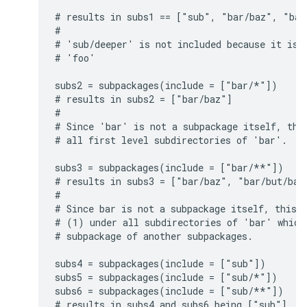
# results in subs1 == ["sub", "bar/baz", "bar/
#

# 'sub/deeper' is not included because it is a
# 'foo'

subs2 = subpackages(include = ["bar/*"])

# results in subs2 = ["bar/baz"]

#

# Since 'bar' is not a subpackage itself, this
# all first level subdirectories of 'bar'.

subs3 = subpackages(include = ["bar/**"])

# results in subs3 = ["bar/baz", "bar/but/bad"
#

# Since bar is not a subpackage itself, this l
# (1) under all subdirectories of 'bar' which 
# subpackage of another subpackages.

subs4 = subpackages(include = ["sub"])

subs5 = subpackages(include = ["sub/*"])

subs6 = subpackages(include = ["sub/**"])

# results in subs4 and subs6 being ["sub"]
