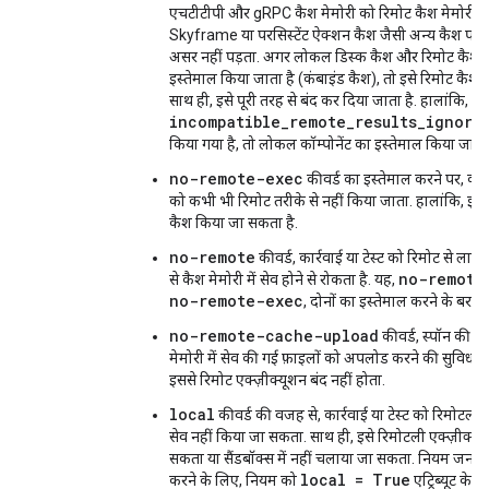
एचटीटीपी और gRPC कैश मेमोरी को रिमोट कैश मेमोरी मा
Skyframe या परसिस्टेंट ऐक्शन कैश जैसी अन्य कैश पर
असर नहीं पड़ता. अगर लोकल डिस्क कैश और रिमोट कैश, द
इस्तेमाल किया जाता है (कंबाइंड कैश), तो इसे रिमोट कैश म
साथ ही, इसे पूरी तरह से बंद कर दिया जाता है. हालांकि, 
incompatible_remote_results_ignore
किया गया है, तो लोकल कॉम्पोनेंट का इस्तेमाल किया जाएग
no-remote-exec
कीवर्ड का इस्तेमाल करने पर, कार्र
को कभी भी रिमोट तरीके से नहीं किया जाता. हालांकि, इसे 
कैश किया जा सकता है.
no-remote
कीवर्ड, कार्रवाई या टेस्ट को रिमोट से लागू 
no-remote
से कैश मेमोरी में सेव होने से रोकता है. यह,
no-remote-exec
, दोनों का इस्तेमाल करने के बराबर
no-remote-cache-upload
कीवर्ड, स्पॉन की र
मेमोरी में सेव की गई फ़ाइलों को अपलोड करने की सुविधा बं
इससे रिमोट एक्ज़ीक्यूशन बंद नहीं होता.
local
कीवर्ड की वजह से, कार्रवाई या टेस्ट को रिमोटली क
सेव नहीं किया जा सकता. साथ ही, इसे रिमोटली एक्ज़ीक्यूट
सकता या सैंडबॉक्स में नहीं चलाया जा सकता. नियम जनरेट
local = True
करने के लिए, नियम को
एट्रिब्यूट के 