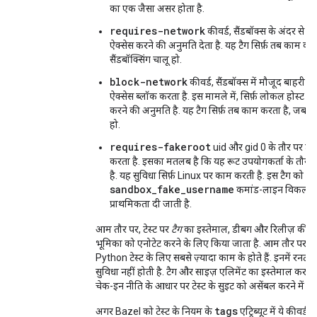
का एक जैसा असर होता है.
requires-network
कीवर्ड, सैंडबॉक्स के अंदर से बा
ऐक्सेस करने की अनुमति देता है. यह टैग सिर्फ़ तब काम कर
सैंडबॉक्सिंग चालू हो.
block-network
कीवर्ड, सैंडबॉक्स में मौजूद बाहरी ने
ऐक्सेस ब्लॉक करता है. इस मामले में, सिर्फ़ लोकल होस्ट से 
करने की अनुमति है. यह टैग सिर्फ़ तब काम करता है, जब सैं
हो.
requires-fakeroot
uid और gid 0 के तौर पर टेस्ट
करता है. इसका मतलब है कि यह रूट उपयोगकर्ता के तौर 
-
है. यह सुविधा सिर्फ़ Linux पर काम करती है. इस टैग को
sandbox_fake_username
कमांड-लाइन विकल्प
प्राथमिकता दी जाती है.
आम तौर पर, टेस्ट पर
टैग
का इस्तेमाल, डीबग और रिलीज़ की प्रोस
भूमिका को एनोटेट करने के लिए किया जाता है. आम तौर पर, 
Python टेस्ट के लिए सबसे ज़्यादा काम के होते हैं. इनमें रनट
सुविधा नहीं होती है. टैग और साइज़ एलिमेंट का इस्तेमाल करने 
चेक-इन नीति के आधार पर टेस्ट के सुइट को असेंबल करने में आ
tags
अगर Bazel को टेस्ट के नियम के
एट्रिब्यूट में ये कीवर्ड 