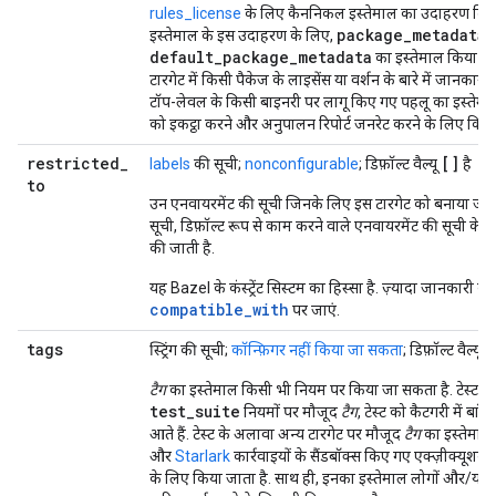
rules_license
के लिए कैननिकल इस्तेमाल का उदाहरण दिया 
package_metadata
इस्तेमाल के इस उदाहरण के लिए,
default_package_metadata
का इस्तेमाल किया जात
टारगेट में किसी पैकेज के लाइसेंस या वर्शन के बारे में जानकारी 
टॉप-लेवल के किसी बाइनरी पर लागू किए गए पहलू का इस्तेमाल,
को इकट्ठा करने और अनुपालन रिपोर्ट जनरेट करने के लिए किय
restricted
_
[]
labels
की सूची;
nonconfigurable
; डिफ़ॉल्ट वैल्यू
है
to
उन एनवायरमेंट की सूची जिनके लिए इस टारगेट को बनाया जा 
सूची, डिफ़ॉल्ट रूप से काम करने वाले एनवायरमेंट की सूची के
ब
की जाती है.
यह Bazel के कंस्ट्रेंट सिस्टम का हिस्सा है. ज़्यादा जानकारी के
compatible_with
पर जाएं.
tags
[
स्ट्रिंग की सूची;
कॉन्फ़िगर नहीं किया जा सकता
; डिफ़ॉल्ट वैल्यू
टैग
का इस्तेमाल किसी भी नियम पर किया जा सकता है. टेस्ट 
test_suite
नियमों पर मौजूद
टैग
, टेस्ट को कैटगरी में बां
आते हैं. टेस्ट के अलावा अन्य टारगेट पर मौजूद
टैग
का इस्तेमाल
और
Starlark
कार्रवाइयों के सैंडबॉक्स किए गए एक्ज़ीक्यूशन क
के लिए किया जाता है. साथ ही, इनका इस्तेमाल लोगों और/या ब