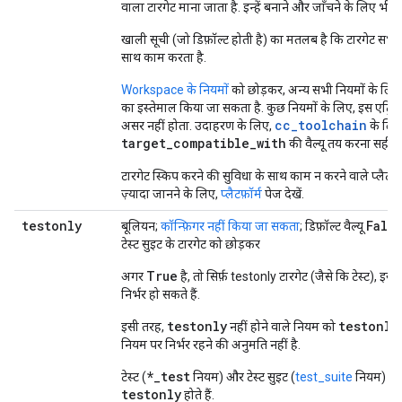
वाला टारगेट माना जाता है. इन्हें बनाने और जाँचने के लिए भी न
खाली सूची (जो डिफ़ॉल्ट होती है) का मतलब है कि टारगेट सभी प्
साथ काम करता है.
Workspace के नियमों
को छोड़कर, अन्य सभी नियमों के लिए इ
का इस्तेमाल किया जा सकता है. कुछ नियमों के लिए, इस एट्रिब्
cc_toolchain
असर नहीं होता. उदाहरण के लिए,
के लिए
target_compatible_with
की वैल्यू तय करना सही नह
टारगेट स्किप करने की सुविधा के साथ काम न करने वाले प्लैटफ़ॉर्म
ज़्यादा जानने के लिए,
प्लैटफ़ॉर्म
पेज देखें.
testonly
Fals
बूलियन;
कॉन्फ़िगर नहीं किया जा सकता
; डिफ़ॉल्ट वैल्यू
टेस्ट सुइट के टारगेट को छोड़कर
True
अगर
है, तो सिर्फ़ testonly टारगेट (जैसे कि टेस्ट), इस 
निर्भर हो सकते हैं.
testonly
testonly
इसी तरह,
नहीं होने वाले नियम को
नियम पर निर्भर रहने की अनुमति नहीं है.
*_test
टेस्ट (
नियम) और टेस्ट सुइट (
test_suite
नियम) डिफ़
testonly
होते हैं.