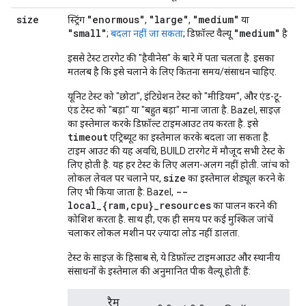
size
"enormous"
"large"
"medium"
स्ट्रिंग
,
,
या
"small"
"medium"
;
बदला नहीं जा सकता
; डिफ़ॉल्ट वैल्यू
है
इससे टेस्ट टारगेट की "हैवीनेस" के बारे में पता चलता है. इसका
मतलब है कि इसे चलाने के लिए कितना समय/संसाधन चाहिए.
यूनिट टेस्ट को "छोटा", इंटिग्रेशन टेस्ट को "मीडियम", और एंड-टू-
एंड टेस्ट को "बड़ा" या "बहुत बड़ा" माना जाता है. Bazel, साइज़
का इस्तेमाल करके डिफ़ॉल्ट टाइमआउट तय करता है. इसे
timeout
एट्रिब्यूट का इस्तेमाल करके बदला जा सकता है.
टाइम आउट की यह अवधि, BUILD टारगेट में मौजूद सभी टेस्ट के
लिए होती है. यह हर टेस्ट के लिए अलग-अलग नहीं होती. जांच को
size
लोकल लेवल पर चलाने पर,
का इस्तेमाल शेड्यूल करने के
--
लिए भी किया जाता है: Bazel,
local_{ram,cpu}_resources
का पालन करने की
कोशिश करता है. साथ ही, एक ही समय पर कई मुश्किल जांचें
चलाकर लोकल मशीन पर ज़्यादा लोड नहीं डालता.
टेस्ट के साइज़ के हिसाब से, ये डिफ़ॉल्ट टाइमआउट और स्थानीय
संसाधनों के इस्तेमाल की अनुमानित पीक वैल्यू होती हैं:
रैम