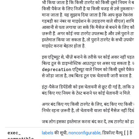
भी किया जाता है कि किसी टारगेट को किसी दूसरे नियम ने बदल
किसी पैकेज के लिए निजी है या किसी वजह से उसे नुकसान पहुं
माना जाता है. यह सुझाव दिया जाता है कि आप कुछ रेफ़रंस (जै
गड़बड़ी का नंबर या माइग्रेशन के उदाहरण वाले सीएल) शामिल 
आसानी से पता लगाया जा सके कि मैसेज से बचने के लिए कौन
ज़रूरी हैं. अगर कोई नया टारगेट उपलब्ध है और उसे पुराने टार
इस्तेमाल किया जा सकता है, तो पुराने टारगेट के सभी उपयोगकर
माइग्रेट करना बेहतर होता है.
इस एट्रिब्यूट से, चीज़ें बनाने के तरीके पर कोई असर नहीं पड़ता.
बिल्ड टूल के डाइग्नोस्टिक आउटपुट पर असर पड़ सकता है. जब
deprecation
एट्रिब्यूट वाले नियम को किसी दूसरे पैकेज मे
से जोड़ा जाता है, तब बिल्ड टूल एक चेतावनी जारी करता है.
इंट्रा-पैकेज डिपेंडेंसी को इस चेतावनी से छूट दी गई है, ताकि उ
बंद किए गए नियम के टेस्ट बनाने पर कोई चेतावनी न मिले.
अगर बंद किए गए किसी टारगेट के लिए, बंद किए गए किसी दूसर
निर्भर रहना ज़रूरी है, तो चेतावनी वाला कोई मैसेज नहीं दिखेगा
जब लोग इसका इस्तेमाल करना बंद कर दें, तब टारगेट को हटाय
exec
_
[]
labels
की सूची;
nonconfigurable
; डिफ़ॉल्ट वैल्यू
है
compatible
_