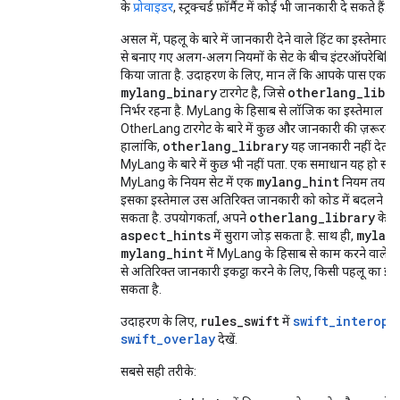
के
प्रोवाइडर
, स्ट्रक्चर्ड फ़ॉर्मैट में कोई भी जानकारी दे सकते हैं.
असल में, पहलू के बारे में जानकारी देने वाले हिंट का इस्तेमाल
से बनाए गए अलग-अलग नियमों के सेट के बीच इंटरऑपरेबिलिट
किया जाता है. उदाहरण के लिए, मान लें कि आपके पास एक
mylang_binary
otherlang_libra
टारगेट है, जिसे
निर्भर रहना है. MyLang के हिसाब से लॉजिक का इस्तेमाल कर
OtherLang टारगेट के बारे में कुछ और जानकारी की ज़रूरत हो
otherlang_library
हालांकि,
यह जानकारी नहीं देता, क
MyLang के बारे में कुछ भी नहीं पता. एक समाधान यह हो सकत
mylang_hint
MyLang के नियम सेट में एक
नियम तय कि
इसका इस्तेमाल उस अतिरिक्त जानकारी को कोड में बदलने के
otherlang_library
सकता है. उपयोगकर्ता, अपने
के
aspect_hints
mylan
में सुराग जोड़ सकता है. साथ ही,
mylang_hint
में MyLang के हिसाब से काम करने वाले कि
से अतिरिक्त जानकारी इकट्ठा करने के लिए, किसी पहलू का इस
सकता है.
rules_swift
swift_interop_
उदाहरण के लिए,
में
swift_overlay
देखें.
सबसे सही तरीके: