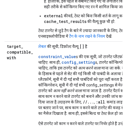
है. हालांकि, इसे पहले से सबमिट किए गए या लगातार किए जा
सही तरीके से कॉन्फ़िगर किए गए रन में शामिल किया जा स
external
कीवर्ड, टेस्ट को बिना किसी शर्त के लागू करेग
cache_test_results
की वैल्यू कुछ भी हो.
टेस्ट टारगेट से जुड़े टैग के बारे में ज़्यादा जानकारी के लिए, टेस्ट
एनसाइक्लोपीडिया में
टैग के नाम रखने के नियम
देखें.
target
_
[]
लेबल
की सूची; डिफ़ॉल्ट वैल्यू
है
compatible
_
constraint_value
s की एक सूची, जो टारगेट प्लैटफ़ॉर्म
with
config_setting
चाहिए. साथ ही,
s, टारगेट कॉन्फ़िगरेश
चाहिए, ताकि इस टारगेट को
काम करने वाला
माना जा सके. यह
के हिसाब से पहले से सेट की गई किसी भी पाबंदी के अलावा है.
प्लैटफ़ॉर्म, सूची में दी गई सभी पाबंदियों को पूरा नहीं करता है य
कॉन्फ़िगरेशन, सूची में दी गई सभी config_settings से मेल नह
टारगेट को
काम नहीं करने वाला
माना जाता है. टारगेट पैटर्न को 
साथ काम न करने वाले टारगेट को बनाने और उनकी जांच करने 
//...
:all
दिया जाता है.उदाहरण के लिए,
,
. कमांड लाइन 
पर बताए जाने पर, साथ काम न करने वाले टारगेट की वजह से B
का मैसेज दिखाता है. साथ ही, इससे बिल्ड या टेस्ट फ़ेल हो जाता 
ऐसे टारगेट जो काम न करने वाले टारगेट पर निर्भर होते हैं उन्हे