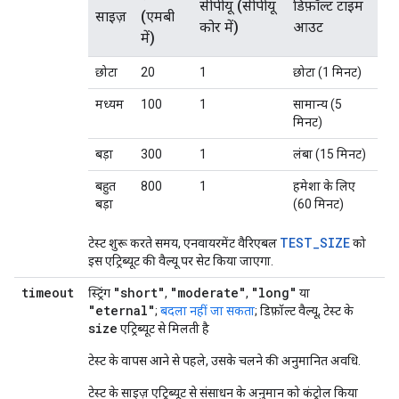
सीपीयू (सीपीयू
डिफ़ॉल्ट टाइम
साइज़
(एमबी
कोर में)
आउट
में)
छोटा
20
1
छोटा (1 मिनट)
मध्यम
100
1
सामान्य (5
मिनट)
बड़ा
300
1
लंबा (15 मिनट)
बहुत
800
1
हमेशा के लिए
बड़ा
(60 मिनट)
TEST_SIZE
टेस्ट शुरू करते समय, एनवायरमेंट वैरिएबल
को
इस एट्रिब्यूट की वैल्यू पर सेट किया जाएगा.
timeout
"short"
"moderate"
"long"
स्ट्रिंग
,
,
या
"eternal"
;
बदला नहीं जा सकता
; डिफ़ॉल्ट वैल्यू, टेस्ट के
size
एट्रिब्यूट से मिलती है
टेस्ट के वापस आने से पहले, उसके चलने की अनुमानित अवधि.
टेस्ट के साइज़ एट्रिब्यूट से संसाधन के अनुमान को कंट्रोल किया