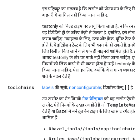
इस एट्रिब्यूट का मतलब है कि टारगेट को प्रोडक्शन के लिए रि
बाइनरी में शामिल नहीं किया जाना चाहिए.
testonly को बिल्ड टाइम पर लागू किया जाता है, न कि रन टाइ
यह डिपेंडेंसी ट्री के ज़रिए तेज़ी से फैलता है. इसलिए, इसे सो
करना चाहिए. उदाहरण के लिए, स्टब और फ़ेक, यूनिट टेस्ट के 
होते हैं. ये इंटिग्रेशन टेस्ट के लिए भी काम के हो सकते हैं. इनमें प
लिए रिलीज़ किए जाने वाले एक ही बाइनरी शामिल होते हैं. इसलि
शायद testonly के तौर पर मार्क नहीं किया जाना चाहिए. इस
नियमों को लिंक करने से भी खतरा होता है उन्हें testonly के तौ
किया जाना चाहिए. ऐसा इसलिए, क्योंकि वे सामान्य व्यवहार क
शर्त के बदल देते हैं.
toolchains
[]
labels
की सूची;
nonconfigurable
; डिफ़ॉल्ट वैल्यू
है
उन टारगेट का सेट जिनके
मेक वैरिएबल
को यह टारगेट ऐक्सेस क
TemplateVari
टारगेट, ऐसे नियमों के उदाहरण होते हैं जो
देते हैं या Bazel में बने टूलचेन टाइप के लिए खास टारगेट होते हैं.
शामिल हैं:
@bazel_tools//tools/cpp:toolchain_
@rules_java//toolchains:current_jav