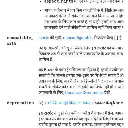
aspect_hints
में दिए गए टारगेट, हल्के और कम होने
भाषा के हिसाब से तय किए गए लॉजिक में, सिर्फ़ उन आसपेक्ट
जानकारी देने वाले संकेतों को शामिल किया जाना चाहिए ज
उस भाषा के लिए काम करते हैं. साथ ही, इसमें अन्य आसपेक्ट 
जानकारी देने वाले संकेतों को शामिल नहीं किया जाना चाह
compatible
_
[]
labels
की सूची;
nonconfigurable
; डिफ़ॉल्ट वैल्यू
है
with
उन एनवायरमेंट की सूची जिनके लिए इस टारगेट को बनाया जा स
डिफ़ॉल्ट रूप से काम करने वाले एनवायरमेंट के अलावा अन्य ए
शामिल हैं.
यह Bazel के कॉन्स्ट्रेंट सिस्टम का हिस्सा है. इससे उपयोगकर्त
सकते हैं कि कौनसे टारगेट एक-दूसरे पर निर्भर हो सकते हैं और क
उदाहरण के लिए, बाहरी तौर पर डिप्लॉय किए जा सकने वाले ब
कंपनी के सीक्रेट कोड वाली लाइब्रेरी पर निर्भर नहीं होना चाहिए.
जानकारी के लिए,
ConstraintSemantics
देखें.
deprecation
None
स्ट्रिंग;
कॉन्फ़िगर नहीं किया जा सकता
; डिफ़ॉल्ट वैल्यू
है
इस टारगेट से जुड़ी चेतावनी का ब्यौरा देने वाला मैसेज. आम तौ
इस्तेमाल उपयोगकर्ताओं को यह सूचना देने के लिए किया जाता 
टारगेट पुराना हो गया है. इसके अलावा, इसका इस्तेमाल यह सूचन