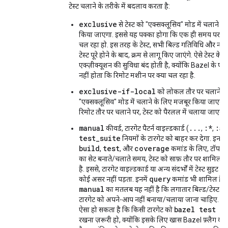
टेस्ट चलाने के तरीके में बदलाव करता है:
exclusive
से टेस्ट को "एक्सक्लूसिव" मोड में चलाने क
किया जाएगा. इससे यह पक्का होगा कि एक ही समय पर कोई
चल रहा हो. इस तरह के टेस्ट, सभी बिल्ड गतिविधि और नॉन
टेस्ट पूरे होने के बाद, क्रम से लागू किए जाएंगे. ऐसे टेस्ट के
एक्ज़ीक्यूशन की सुविधा बंद होती है, क्योंकि Bazel के पास
नहीं होता कि रिमोट मशीन पर क्या चल रहा है.
exclusive-if-local
को लोकल तौर पर चलाने पर,
"एक्सक्लूसिव" मोड में चलाने के लिए मजबूर किया जाएगा. 
रिमोट तौर पर चलाने पर, टेस्ट को पैरलल में चलाया जाएगा.
manual
...
:*
:al
कीवर्ड, टारगेट पैटर्न वाइल्डकार्ड (
,
,
test_suite
नियमों के टारगेट को बाहर कर देगा. इन नियम
build
test
coverage
,
, और
कमांड के लिए, टॉप-ले
का सेट बनाते/चलाते समय, टेस्ट को साफ़ तौर पर शामिल न
है. इससे, टारगेट वाइल्डकार्ड या अन्य संदर्भों में टेस्ट सुइट क
query
कोई असर नहीं पड़ता. इनमें
कमांड भी शामिल है. ध्
manual
का मतलब यह नहीं है कि लगातार बिल्ड/टेस्ट सिस
टारगेट को अपने-आप नहीं बनाया/चलाया जाना चाहिए. उद
bazel test ..
ऐसा हो सकता है कि किसी टारगेट को
रखना ज़रूरी हो, क्योंकि इसके लिए खास Bazel फ़्लैग की