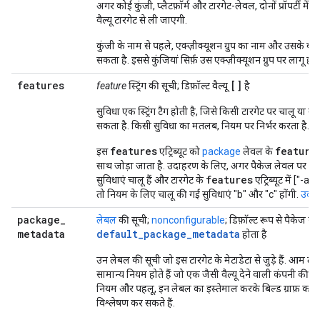
अगर कोई कुंजी, प्लैटफ़ॉर्म और टारगेट-लेवल, दोनों प्रॉपर्टी में म
वैल्यू टारगेट से ली जाएगी.
कुंजी के नाम से पहले, एक्ज़ीक्यूशन ग्रुप का नाम और उसके बा
सकता है. इससे कुंजियां सिर्फ़ उस एक्ज़ीक्यूशन ग्रुप पर लागू होंग
features
[]
feature
स्ट्रिंग की सूची; डिफ़ॉल्ट वैल्यू
है
सुविधा एक स्ट्रिंग टैग होती है, जिसे किसी टारगेट पर चालू या ब
सकता है. किसी सुविधा का मतलब, नियम पर निर्भर करता है.
features
feature
इस
एट्रिब्यूट को
package
लेवल के
साथ जोड़ा जाता है. उदाहरण के लिए, अगर पैकेज लेवल पर ["a
features
सुविधाएं चालू हैं और टारगेट के
एट्रिब्यूट में ["-a"
तो नियम के लिए चालू की गई सुविधाएं "b" और "c" होंगी.
उदाह
package
_
लेबल
की सूची;
nonconfigurable
; डिफ़ॉल्ट रूप से पैकेज का
metadata
default_package_metadata
होता है
उन लेबल की सूची जो इस टारगेट के मेटाडेटा से जुड़े हैं. आम तौ
सामान्य नियम होते हैं जो एक जैसी वैल्यू देने वाली कंपनी की जान
नियम और पहलू, इन लेबल का इस्तेमाल करके बिल्ड ग्राफ़ का
विश्लेषण कर सकते हैं.