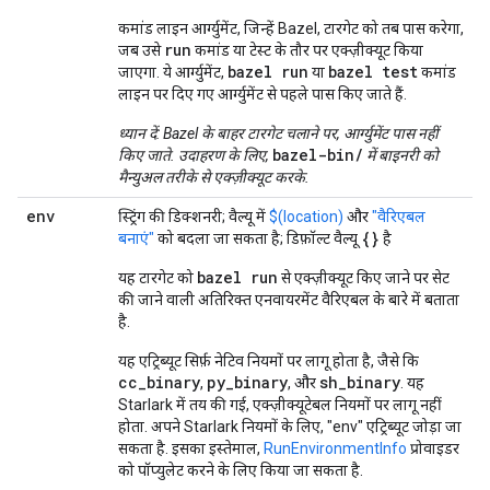
कमांड लाइन आर्ग्युमेंट, जिन्हें Bazel, टारगेट को तब पास करेगा,
run
जब उसे
कमांड या टेस्ट के तौर पर एक्ज़ीक्यूट किया
bazel run
bazel test
जाएगा. ये आर्ग्युमेंट,
या
कमांड
लाइन पर दिए गए आर्ग्युमेंट से पहले पास किए जाते हैं.
ध्यान दें: Bazel के बाहर टारगेट चलाने पर, आर्ग्युमेंट पास नहीं
bazel-bin/
किए जाते. उदाहरण के लिए,
में बाइनरी को
मैन्युअल तरीके से एक्ज़ीक्यूट करके.
env
स्ट्रिंग की डिक्शनरी; वैल्यू में
$(location)
और
"वैरिएबल
{}
बनाएं"
को बदला जा सकता है; डिफ़ॉल्ट वैल्यू
है
bazel run
यह टारगेट को
से एक्ज़ीक्यूट किए जाने पर सेट
की जाने वाली अतिरिक्त एनवायरमेंट वैरिएबल के बारे में बताता
है.
यह एट्रिब्यूट सिर्फ़ नेटिव नियमों पर लागू होता है, जैसे कि
cc_binary
py_binary
sh_binary
,
, और
. यह
Starlark में तय की गई, एक्ज़ीक्यूटेबल नियमों पर लागू नहीं
होता. अपने Starlark नियमों के लिए, "env" एट्रिब्यूट जोड़ा जा
सकता है. इसका इस्तेमाल,
RunEnvironmentInfo
प्रोवाइडर
को पॉप्युलेट करने के लिए किया जा सकता है.