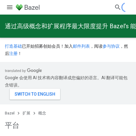
通过高级概念和扩展程序最大限度提升 Bazel’s 
打造基础
已开始招募创始会员！加入
邮件列表
，阅读
参与协议
，然
后
注册
！
Google 会使用 AI 技术将内容翻译成您偏好的语言。AI 翻译可能包
含错误。
Bazel
扩展
概念
平台