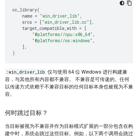
cc_library
(
name
=
"win_driver_lib"
,
srcs
=
[
"win_driver_lib.cc"
],
target_compatible_with
=
[
"@platforms//cpu:x86_64"
,
"@platforms//os:windows"
,
],
)
:win_driver_lib
仅与使用 64 位 Windows 进行构建兼
容，与其他所有内容都不兼容。
不兼容是可传递的。任何
以传递方式依赖于不兼容目标的任何目标本身也被视为不兼
容。
何时跳过目标？
当目标被视为不兼容并作为目标模式扩展的一部分包含在构
建中时，系统会跳过这些目标。例如，以下两个调用会跳过