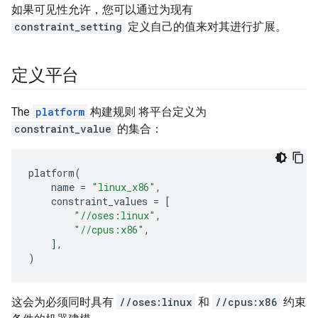
如果可见性允许，您可以通过为现有
constraint_setting
定义自己的值来对其进行扩展。
定义平台
The
platform
构建规则 将平台定义为
constraint_value
的集合：
platform
(
name
=
"linux_x86"
,
constraint_values
=
[
"//oses:linux"
,
"//cpus:x86"
,
],
)
这会为必须同时具有
//oses:linux
和
//cpus:x86
约束