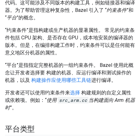
代码。这可能涉及不同版本的构建工具，例如链接器和编译
器。为了帮助管理这种复杂性，Bazel 引入了 “
约束条件
”和
“
平台
”的概念。
“约束条件”是指构建或生产机器的显著属性。
常见的约束条
件包括 CPU 架构、是否存在 GPU，或本地安装的编译器的
版本。但是，在编排构建工作时，约束条件可以是任何能有
意义地区分机器的属性。
“平台”是指指定完整机器的一组约束条件。
Bazel 使用此概
念让开发者选择要 构建的机器、应运行编译和测试操作的
机器，以及
构建操作应使用哪些工具链
进行编译。
开发者还可以使用约束条件来
选择
构建规则的自定义属性
或依赖项。例如：“
使用
src_arm.cc
当构建面向 Arm 机器
时
”。
平台类型