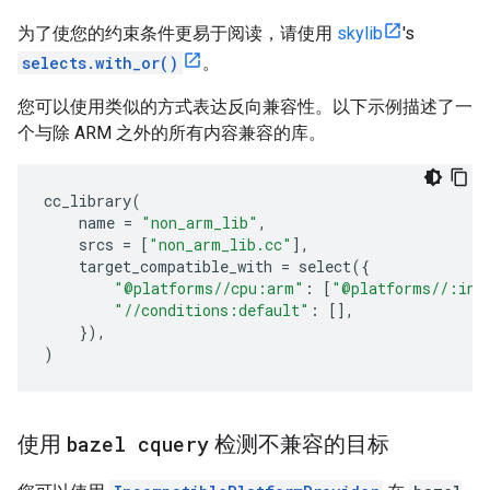
为了使您的约束条件更易于阅读，请使用
skylib
's
selects.with_or()
。
您可以使用类似的方式表达反向兼容性。以下示例描述了一
个与除 ARM 之外的所有内容兼容的库。
cc_library
(
name
=
"non_arm_lib"
,
srcs
=
[
"non_arm_lib.cc"
],
target_compatible_with
=
select
({
"@platforms//cpu:arm"
:
[
"@platforms//:inc
"//conditions:default"
:
[],
}),
)
使用
bazel cquery
检测不兼容的目标