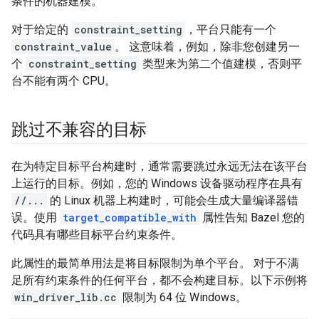
条件的机器建模。
对于给定的
constraint_setting
，平台只能有一个
constraint_value
。 这意味着，例如，除非您创建另一
个
constraint_setting
类型来为第二个值建模，否则平
台不能有两个 CPU。
跳过不兼容的目标
在为特定目标平台构建时，通常需要跳过永远无法在该平台
上运行的目标。例如，您的 Windows 设备驱动程序在具有
//...
的 Linux 机器上构建时，可能会生成大量编译器错
误。使用
target_compatible_with
属性告知 Bazel 您的
代码具有哪些目标平台约束条件。
此属性的最简单用法是将目标限制为单个平台。 对于不满
足所有约束条件的任何平台，都不会构建目标。以下示例将
win_driver_lib.cc
限制为 64 位 Windows。