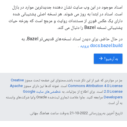
اسناد موجود در این وب سایت نشان دهنده جدیدترین موارد در بازل
است. اسناد در ابتدا به روز می شوند. هر نسخه اصلی پشتیبانی شده
دارای یک عکس فوری از مستندات روایت و مرجع است که چرخه حیات
پشتیبانی نسخه Bazel را دنبال می کند.
در حال حاضر، برای دیدن اسناد نسخه‌های قدیمی‌تر Bazel، به
docs.bazel.build بروید
.
arrow_forward
به آرشیو!
جز در مواردی که غیر از این ذکر شده باشد،‌محتوای این صفحه تحت مجوز
Creative
Commons Attribution 4.0 License
است. نمونه کدها نیز دارای مجوز
Apache
2.0 License
است. برای اطلاع از جزئیات، به
خطمشی‌های سایت Google
Developers‏
مراجعه کنید. جاوا علامت تجاری ثبت‌شده Oracle و/یا شرکت‌های وابسته
به آن است.
تاریخ آخرین به‌روزرسانی 2022-10-21 به‌وقت ساعت هماهنگ جهانی.