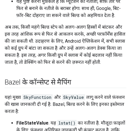
यह पुष्टि करना मुश्किल है कि म्यूटेशन का नतीजा, साफ़ तौर पर
फिर से बनाने के नतीजे के बराबर होगा. साथ ही, Google, बिट-
फ़ॉर-बिट दोहराए जा सकने वाले बिल्ड को अहमियत देता है.
अब तक, किसी महंगे बिल्ड स्टेप को अलग-अलग हिस्सों में बांटकर और
इस तरह आंशिक रूप से फिर से आकलन करके, अच्छी परफ़ॉर्मेंस हासिल
की जा सकती थी. उदाहरण के लिए, Android ऐप्लिकेशन में, सभी क्लास
को कई ग्रुप में बांटा जा सकता है और उन्हें अलग-अलग डेक्स किया जा
सकता है. इस तरह, अगर किसी ग्रुप में क्लास में कोई बदलाव नहीं किया
जाता है, तो डेक्सिंग को फिर से करने की ज़रूरत नहीं होती.
Bazel के कॉन्सेप्ट से मैपिंग
यहां मुख्य
SkyFunction
और
SkyValue
लागू करने वाले फ़ंक्शन
की खास जानकारी दी गई है. Bazel, बिल्ड करने के लिए इनका इस्तेमाल
करता है:
FileStateValue
. यह
lstat()
का नतीजा है. मौजूदा फ़ाइलों
के लिए, फ़ंक्शन अतिरिक्त जानकारी भी कंप्यूट करता है, ताकि