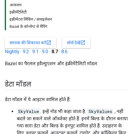
आकलन
इंक्रीमेंटैलिटी
इंक्रीमेंटल लिंकिंग / कंपाइलेशन
Bazel के कॉन्सेप्ट से मैपिंग
open_in_new
open_in_new
समस्या की शिकायत करें
सोर्स देखें
Nightly
·
9.2
·
9.1
·
9.0
·
8.7
·
8.6
Bazel का पैरलल इवैल्युएशन और इंक्रीमेंटैलिटी मॉडल.
डेटा मॉडल
डेटा मॉडल में ये आइटम शामिल होते हैं:
SkyValue
. इन्हें नोड भी कहा जाता है.
SkyValues
, नहीं
बदले जा सकने वाले ऑब्जेक्ट होते हैं. इनमें बिल्ड के दौरान बनाया
गया सारा डेटा और बिल्ड के इनपुट शामिल होते हैं. उदाहरण के
लिए: इनपुट फ़ाइलें, आउटपुट फ़ाइलें, टारगेट, और कॉन्फ़िगर किए