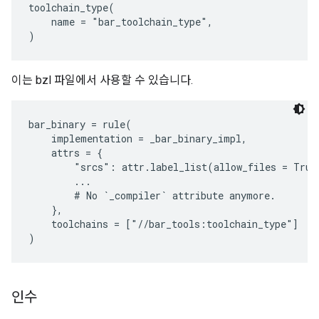
toolchain_type(

    name = "bar_toolchain_type",

이는 bzl 파일에서 사용할 수 있습니다.
bar_binary = rule(

    implementation = _bar_binary_impl,

    attrs = {

        "srcs": attr.label_list(allow_files = True)
        ...

        # No `_compiler` attribute anymore.

    },

    toolchains = ["//bar_tools:toolchain_type"]

인수