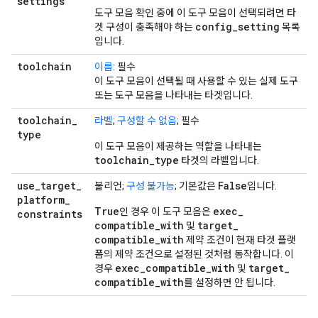
settings
도구 모음 확인 중에 이 도구 모음이 선택되려면 타
config
_
setting
겟 구성이 충족해야 하는
목록
입니다.
toolchain
이름
: 필수
이 도구 모음이 선택될 때 사용할 수 있는 실제 도구
또는 도구 모음을 나타내는 타겟입니다.
toolchain
_
라벨
;
구성할 수 없음
; 필수
type
이 도구 모음이 제공하는 역할을 나타내는
toolchain
_
type
타겟의 라벨입니다.
use
_
target
_
False
불리언;
구성 불가능
; 기본값은
입니다.
platform
_
True
exec
_
인 경우 이 도구 모음은
constraints
compatible
_
with
target
_
및
compatible
_
with
제약 조건이 현재 타겟 플랫
폼의 제약 조건으로 설정된 것처럼 동작합니다. 이
exec
_
compatible
_
with
target
_
경우
및
compatible
_
with
를 설정하면 안 됩니다.