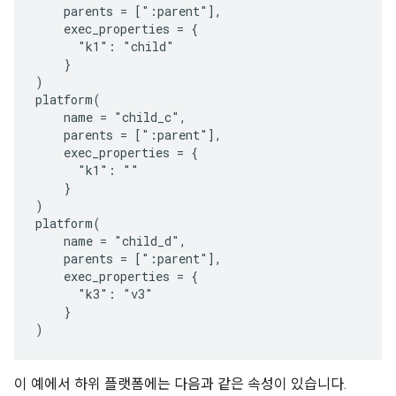
    parents = [":parent"],

    exec_properties = {

      "k1": "child"

    }

)

platform(

    name = "child_c",

    parents = [":parent"],

    exec_properties = {

      "k1": ""

    }

)

platform(

    name = "child_d",

    parents = [":parent"],

    exec_properties = {

      "k3": "v3"

    }

이 예에서 하위 플랫폼에는 다음과 같은 속성이 있습니다.