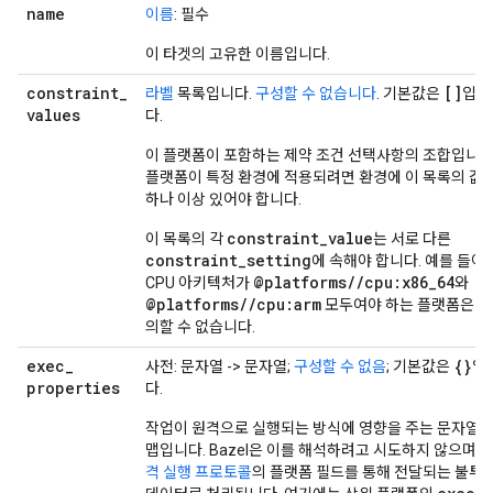
name
이름
: 필수
이 타겟의 고유한 이름입니다.
constraint
_
[]
라벨
목록입니다.
구성할 수 없습니다
. 기본값은
입니
values
다.
이 플랫폼이 포함하는 제약 조건 선택사항의 조합입니다
플랫폼이 특정 환경에 적용되려면 환경에 이 목록의 값
하나 이상 있어야 합니다.
constraint_value
이 목록의 각
는 서로 다른
constraint_setting
에 속해야 합니다. 예를 들어
@platforms//cpu:x86_64
CPU 아키텍처가
와
@platforms//cpu:arm
모두여야 하는 플랫폼은 정
의할 수 없습니다.
exec
_
{}
사전: 문자열 -> 문자열;
구성할 수 없음
; 기본값은
입
properties
다.
작업이 원격으로 실행되는 방식에 영향을 주는 문자열
맵입니다. Bazel은 이를 해석하려고 시도하지 않으며
격 실행 프로토콜
의 플랫폼 필드를 통해 전달되는 불투