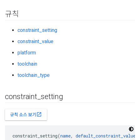
규칙
constraint_setting
constraint_value
platform
toolchain
toolchain_type
constraint
_
setting
open_in_new
규칙 소스 보기
constraint_setting(
name
, 
default_constraint_value
,