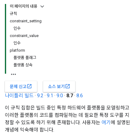
이 페이지의 내용
규칙
constraint_setting
인수
constraint_value
인수
platform
플랫폼 플래그
플랫폼 상속
open_in_new
open_in_new
문제 신고
소스 보기
나이틀리 빌드
·
9.2
·
9.1
·
9.0
·
8.7
·
8.6
이 규칙 집합은 빌드 중인 특정 하드웨어 플랫폼을 모델링하고
이러한 플랫폼의 코드를 컴파일하는 데 필요한 특정 도구를 지
정할 수 있도록 하기 위해 존재합니다. 사용자는
여기
에 설명된
개념에 익숙해야 합니다.