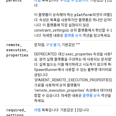
parents
[]
라벨
목록입니다.
구성할 수 없습니다
. 기본값은
입니
다.
platform
이 플랫폼이 상속해야 하는
타겟의 라벨입
다. 속성은 목록을 사용하지만 플랫폼은 하나만 있어야 
니다. 이 플랫폼에 직접 설정되지 않은
constraint_settings는 상위 플랫폼에서 확인할 수 있
니다. 자세한 내용은
플랫폼 상속
섹션을 참고하세요.
remote
_
""
문자열,
구성 불가
, 기본값은
execution
_
DEPRECATED. 대신 exec_properties 속성을 사용하
properties
요. 원격 실행 플랫폼을 구성하는 데 사용되는 문자열입
다. 실제 빌드는 이를 해석하려고 시도하지 않으며 특정
SpawnRunner에서 사용할 수 있는 불투명 데이터로 취
급됩니다.
'{PARENT_REMOTE_EXECUTION_PROPERTIES}' 
크로를 사용하여 상위 플랫폼의
'remote_execution_properties' 속성에서 데이터를 
함할 수 있습니다. 자세한 내용은
플랫폼 상속
섹션을 참
하세요.
required
_
[]
라벨
목록입니다. 기본값은
입니다.
settings