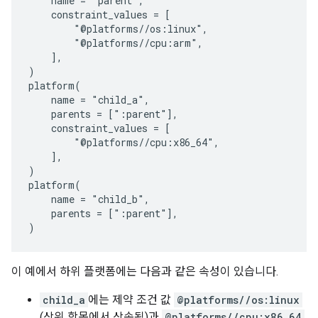
    name = "parent",

    constraint_values = [

        "@platforms//os:linux",

        "@platforms//cpu:arm",

    ],

)

platform(

    name = "child_a",

    parents = [":parent"],

    constraint_values = [

        "@platforms//cpu:x86_64",

    ],

)

platform(

    name = "child_b",

    parents = [":parent"],

이 예에서 하위 플랫폼에는 다음과 같은 속성이 있습니다.
child_a
에는 제약 조건 값
@platforms//os:linux
(상위 항목에서 상속됨)과
@platforms//cpu:x86_64