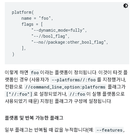
platform(

    name = "foo",

    flags = [

        "--dynamic_mode=fully",

        "--//bool_flag",

        "--no//package:other_bool_flag",

    ],

이렇게 하면
foo
이라는 플랫폼이 정의됩니다. 이것이 타겟 플
랫폼인 경우 (사용자가
--platforms//:foo
를 지정했거나,
전환으로
//command_line_option:platforms
플래그가
["//:foo"]
로 설정되었거나,
//:foo
이 실행 플랫폼으로
사용되었기 때문) 지정된 플래그가 구성에 설정됩니다.
플랫폼 및 반복 가능한 플래그
일부 플래그는 반복될 때 값을 누적합니다(예:
--features
,