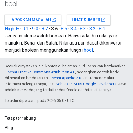
bool
open_in_new
open_in_new
LAPORKAN MASALAH
LIHAT SUMBER
Nightly
·
9.1
·
9.0
·
8.7
·
8.6
·
8.5
·
8.4
·
8.3
·
8.2
·
8.1
Jenis untuk mewakili boolean. Hanya ada dua nilai yang
mungkin: Benar dan Salah. Nilai apa pun dapat dikonversi
menjadi boolean menggunakan fungsi
bool
.
Kecuali dinyatakan lain, konten di halaman ini dilisensikan berdasarkan
Lisensi Creative Commons Attribution 4.0
, sedangkan contoh kode
dilisensikan berdasarkan
Lisensi Apache 2.0
. Untuk mengetahui
informasi selengkapnya, lihat
Kebijakan Situs Google Developers
. Java
adalah merek dagang terdaftar dari Oracle dan/atau afiliasinya.
Terakhir diperbarui pada 2026-05-07 UTC.
Tetap terhubung
Blog