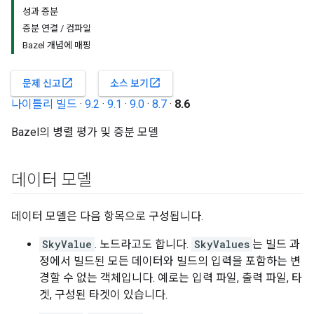
성과 증분
증분 연결 / 컴파일
Bazel 개념에 매핑
open_in_new
open_in_new
문제 신고
소스 보기
나이틀리 빌드
·
9.2
·
9.1
·
9.0
·
8.7
·
8.6
Bazel의 병렬 평가 및 증분 모델
데이터 모델
데이터 모델은 다음 항목으로 구성됩니다.
SkyValue
. 노드라고도 합니다.
SkyValues
는 빌드 과
정에서 빌드된 모든 데이터와 빌드의 입력을 포함하는 변
경할 수 없는 객체입니다. 예로는 입력 파일, 출력 파일, 타
겟, 구성된 타겟이 있습니다.