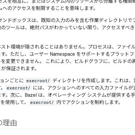
セスを相互に、またはシステム内のリソースから分離する権限制限戦
ムへのアクセスを制限することを意味します。
ステム サンドボックスは、既知の入力のみを含む作業ディレクトリ
他のツールは、絶対パスがわかっていない限り、アクセスすべき
ホスト環境が隠されることはありません。プロセスは、ファイル
。ただし、ユーザー Namespace をサポートするプラッ
ルを変更できません。 これにより、ビルドグラフに、ビルドの
とが保証されます。
クションごとに
execroot/
ディレクトリを作成します。これは、
す。
execroot/
には、アクションへのすべての入力ファイルが
。次に、Bazel は、オペレーティング システムが提供する手法
）を使用して、
execroot/
内でアクションを制約します。
の理由