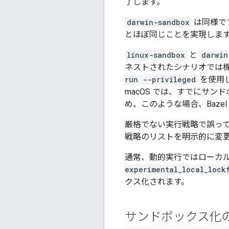
了します。
darwin-sandbox
は同様です
とほぼ同じことを実現しま
linux-sandbox
と
darwin
ネストされたシナリオでは機能しま
run --privileged
を使用し
macOS では、すでにサ
め、このような場合、Baze
厳格でない実行戦略で誤って
戦略のリストを明示的に変更
通常、動的実行ではローカ
experimental_local_lock
クス化されます
。
サンドボックス化