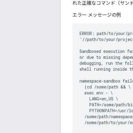
れた正確なコマンド（サンドボ
エラー メッセージの例
ERROR: path/to/your/pr
'//path/to/your/projec
Sandboxed execution fa
or due to missing depe
debugging, run the fol
shell running inside t
namespace-sandbox fail
  (cd /some/path && \

  exec env - \

    LANG=en_US \

    PATH=/some/path/bi
    PYTHONPATH=/usr/lo
  /some/path/namespace