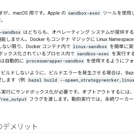
が、macOS 用です。Apple の
sandbox-exec
ツールを使用し
す。
-sandbox
はどちらも、オペレーティング システムが提供す
せん。Docker もコンテナ マジックに Linux Namespa
ない限り、Docker コンテナ内で
linux-sandbox
を簡単に実
ンドボックス化されているプロセス内で
sandbox-exec
を実行す
l は自動的に
processwrapper-sandbox
を使用するようにフォ
ビルドしないように、ビルドエラーを発生させる場合は、Baze
します（例:
bazel build --spawn_strategy=worker,linu
ル実行にサンドボックス化が必要です。オプトアウトするには
free_output
フラグを渡します。動的実行では、永続ワーカー
のデメリット