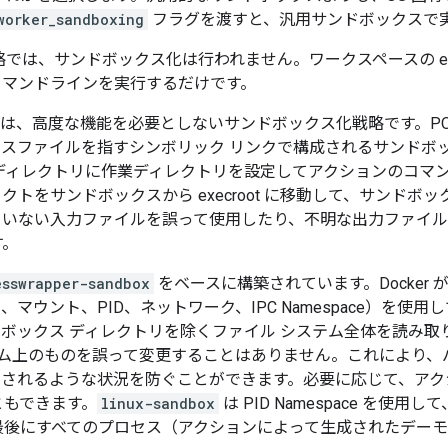
worker_sandboxing
フラグを渡すと、汎用サンドボックスで
略では、サンドボックス化は行われません。ワークスペースの exe
コマンドラインを実行するだけです。
は、高度な機能を必要としないサンドボックス化戦略です。POS
スファイルを指すシンボリック リンクで構成されるサンドボッ
くこのディレクトリに作業ディレクトリを設定してアクションのコ
トをサンドボックスから execroot に移動して、サンドボ
ない入力ファイルを誤って使用したり、不明な出力ファイルで ex
す。
esswrapper-sandbox
をベースに構築されています。Docker
ユーザー、マウント、PID、ネットワーク、IPC Namespace）
ボックス ディレクトリを除くファイル システム全体を読み取
テム上のものを誤って変更することはありません。これにより、バ
-rf されるような状況を防ぐことができます。必要に応じて、
ともできます。
linux-sandbox
は PID Namespace を使
最後にすべてのプロセス（アクションによって生成されたデー