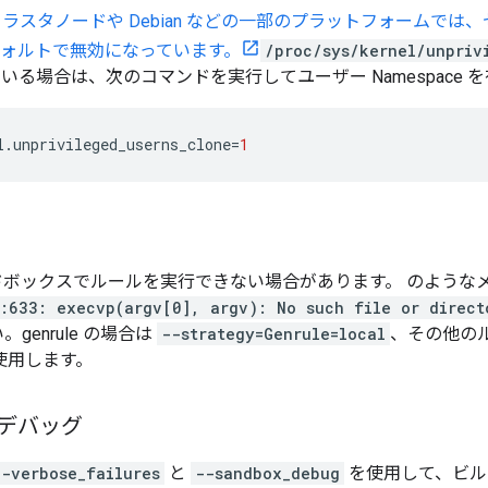
s Engine クラスタノードや Debian などの一部のプラットフォー
がデフォルトで無効になっています。
/proc/sys/kernel/unpriv
いる場合は、次のコマンドを実行してユーザー Namespace 
l.unprivileged_userns_clone
=
1
ドボックスでルールを実行できない場合があります。 のような
:633: execvp(argv[0], argv): No such file or direct
enrule の場合は
--strategy=Genrule=local
、その他の
使用します。
デバッグ
--verbose_failures
と
--sandbox_debug
を使用して、ビル