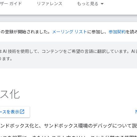
ザー ガイド
リファレンス
もっと見る
ーの登録が開始されました。
メーリング リスト
に参加し、
参加契約
を読
le は AI 技術を使用して、コンテンツをご希望の言語に翻訳しています。AI 
ります。
ス化
open_in_new
ースを表示
でのサンドボックス化と、サンドボックス環境のデバッグについて