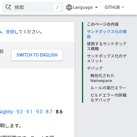
/
GITHUB
このページの内容
み、
登録
してください。
サンドボックス化の理
由
使用するサンドボック
ス戦略
翻
サンドボックス化のデ
メリット
デバッグ
無効化された
Namespace
ルールの実行エラー
ビルドエラーの詳細
なデバッグ
Nightly
·
9.2
·
9.1
·
9.0
·
8.7
·
8.6
説明します。