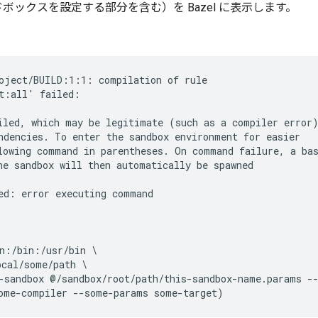
ックスを設定する部分を含む）を Bazel に表示します。
oject/BUILD:1:1: compilation of rule

t:all' failed:

iled, which may be legitimate (such as a compiler error)
ndencies. To enter the sandbox environment for easier

lowing command in parentheses. On command failure, a bas
he sandbox will then automatically be spawned

ed: error executing command

n:/bin:/usr/bin \

cal/some/path \

-sandbox @/sandbox/root/path/this-sandbox-name.params --