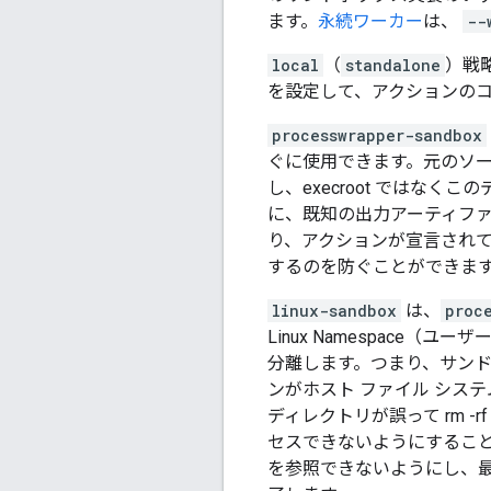
ます。
永続ワーカー
は、
--
local
（
standalone
）戦
を設定して、アクションの
processwrapper-sandbox
ぐに使用できます。元のソー
し、execroot ではな
に、既知の出力アーティファク
り、アクションが宣言されてい
するのを防ぐことができま
linux-sandbox
は、
proc
Linux Namespace（
分離します。つまり、サンド
ンがホスト ファイル シス
ディレクトリが誤って rm 
セスできないようにするこ
を参照できないようにし、