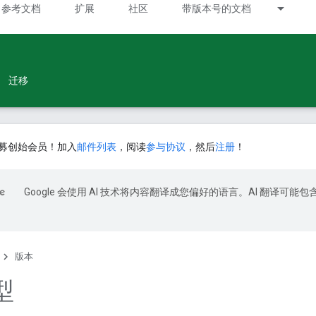
参考文档
扩展
社区
带版本号的文档
迁移
募创始会员！加入
邮件列表
，阅读
参与协议
，然后
注册
！
Google 会使用 AI 技术将内容翻译成您偏好的语言。AI 翻译可能包
版本
型