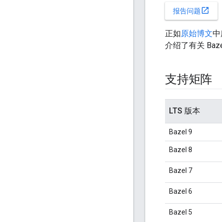
open_in_new
报告问题
正如
原始博文
中
介绍了有关 Ba
支持矩阵
LTS 版本
Bazel 9
Bazel 8
Bazel 7
Bazel 6
Bazel 5