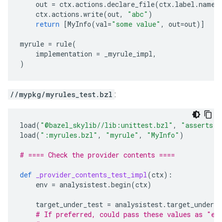
out
=
ctx
.
actions
.
declare_file
(
ctx
.
label
.
name
ctx
.
actions
.
write
(
out
,
"abc"
)
return
[
MyInfo
(
val
=
"some value"
,
out
=
out
)]
myrule
=
rule
(
implementation
=
_myrule_impl
,
)
//mypkg/myrules_test.bzl
:
load
(
"@bazel_skylib//lib:unittest.bzl"
,
"asserts"
,
load
(
":myrules.bzl"
,
"myrule"
,
"MyInfo"
)
# ==== Check the provider contents ====
def
_provider_contents_test_impl
(
ctx
):
env
=
analysistest
.
begin
(
ctx
)
target_under_test
=
analysistest
.
target_under_t
# If preferred, could pass these values as "ex