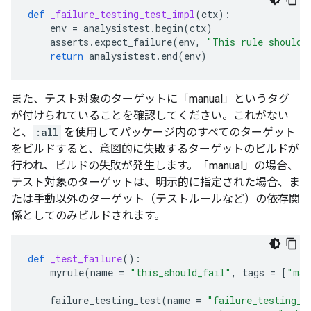
def
_failure_testing_test_impl
(
ctx
):
env
=
analysistest
.
begin
(
ctx
)
asserts
.
expect_failure
(
env
,
"This rule should 
return
analysistest
.
end
(
env
)
また、テスト対象のターゲットに「manual」というタグ
が付けられていることを確認してください。これがない
と、
:all
を使用してパッケージ内のすべてのターゲット
をビルドすると、意図的に失敗するターゲットのビルドが
行われ、ビルドの失敗が発生します。「manual」の場合、
テスト対象のターゲットは、明示的に指定された場合、ま
たは手動以外のターゲット（テストルールなど）の依存関
係としてのみビルドされます。
def
_test_failure
():
myrule
(
name
=
"this_should_fail"
,
tags
=
[
"man
failure_testing_test
(
name
=
"failure_testing_t