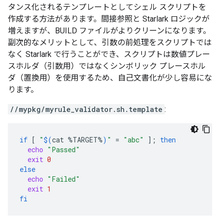
タンス化されるテンプレートとしてシェル スクリプトを
作成する方法があります。間接参照と Starlark ロジックが
増えますが、BUILD ファイルがよりクリーンになります。
副次的なメリットとして、引数の前処理をスクリプトでは
なく Starlark で行うことができ、スクリプトは数値プレー
スホルダ（引数用）ではなくシンボリック プレースホル
ダ（置換用）を使用するため、自己文書化が少し容易にな
ります。
//mypkg/myrule_validator.sh.template
:
if
[
"
$(
cat
%TARGET%
)
"
=
"abc"
]
;
then
echo
"Passed"
exit
0
else
echo
"Failed"
exit
1
fi