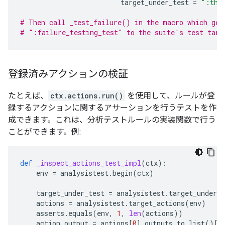
target_under_test
=
":thi
# Then call _test_failure() in the macro which gen
# ":failure_testing_test" to the suite's test targ
登録済みアクションの検証
たとえば、
ctx.actions.run()
を使用して、ルールが登
録するアクションに関するアサーションを行うテストを作
成できます。これは、分析テストルールの実装関数で行う
ことができます。例:
def
_inspect_actions_test_impl
(
ctx
):
env
=
analysistest
.
begin
(
ctx
)
target_under_test
=
analysistest
.
target_under_t
actions
=
analysistest
.
target_actions
(
env
)
asserts
.
equals
(
env
,
1
,
len
(
actions
))
action_output
=
actions
[
0
]
.
outputs
.
to_list
()[
0