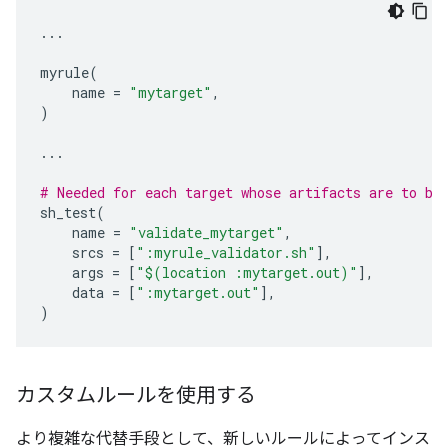
...
myrule
(
name
=
"mytarget"
,
)
...
# Needed for each target whose artifacts are to be
sh_test
(
name
=
"validate_mytarget"
,
srcs
=
[
":myrule_validator.sh"
],
args
=
[
"$(location :mytarget.out)"
],
data
=
[
":mytarget.out"
],
)
カスタムルールを使用する
より複雑な代替手段として、新しいルールによってインス