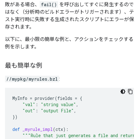
敗がある場合、
fail()
を呼び出してすぐに発生するので
はなく（分析時のビルドエラーがトリガーされます）、テ
スト実行時に失敗する生成されたスクリプトにエラーが保
存されます。
以下に、最小限の簡単な例と、アクションをチェックする
例を示します。
最も簡単な例
//mypkg/myrules.bzl
:
MyInfo
=
provider
(
fields
=
{
"val"
:
"string value"
,
"out"
:
"output File"
,
})
def
_myrule_impl
(
ctx
):
"""Rule that just generates a file and returns