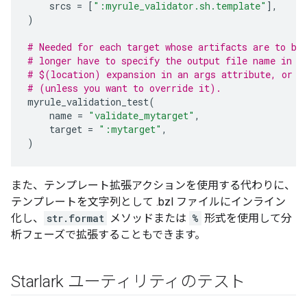
srcs
=
[
":myrule_validator.sh.template"
],
)
# Needed for each target whose artifacts are to be
# longer have to specify the output file name in a
# $(location) expansion in an args attribute, or t
# (unless you want to override it).
myrule_validation_test
(
name
=
"validate_mytarget"
,
target
=
":mytarget"
,
)
また、テンプレート拡張アクションを使用する代わりに、
テンプレートを文字列として .bzl ファイルにインライン
化し、
str.format
メソッドまたは
%
形式を使用して分
析フェーズで拡張することもできます。
Starlark ユーティリティのテスト