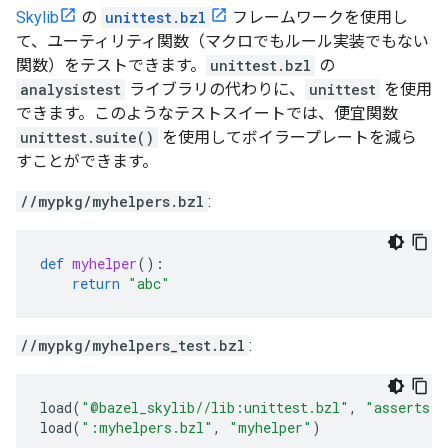
Skylib
の
unittest.bzl
フレームワークを使用し
て、ユーティリティ関数（マクロでもルール実装でもない
関数）をテストできます。
unittest.bzl
の
analysistest
ライブラリの代わりに、
unittest
を使用
できます。このようなテストスイートでは、便宜関数
unittest.suite()
を使用してボイラープレートを減ら
すことができます。
//mypkg/myhelpers.bzl
:
def
myhelper
():
return
"abc"
//mypkg/myhelpers_test.bzl
:
load
(
"@bazel_skylib//lib:unittest.bzl"
,
"asserts"
,
load
(
":myhelpers.bzl"
,
"myhelper"
)