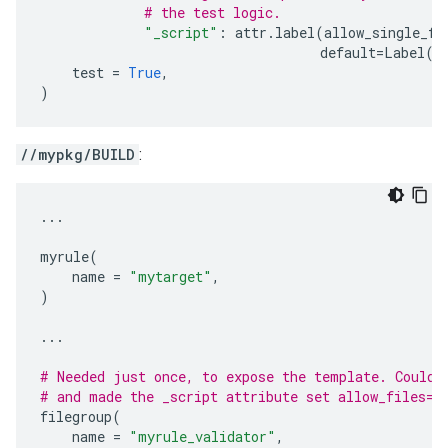
# the test logic.
"_script"
:
attr
.
label
(
allow_single_fi
default
=
Label
(
"
test
=
True
,
)
//mypkg/BUILD
:
...
myrule
(
name
=
"mytarget"
,
)
...
# Needed just once, to expose the template. Could 
# and made the _script attribute set allow_files=T
filegroup
(
name
=
"myrule_validator"
,