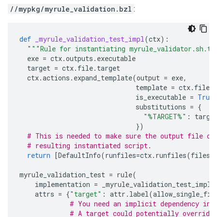
//mypkg/myrule_validation.bzl
:
def
_myrule_validation_test_impl
(
ctx
):
"""Rule for instantiating myrule_validator.sh.te
exe
=
ctx
.
outputs
.
executable
target
=
ctx
.
file
.
target
ctx
.
actions
.
expand_template
(
output
=
exe
,
template
=
ctx
.
file
.
is_executable
=
True
substitutions
=
{
"%TARGET%"
:
targe
})
# This is needed to make sure the output file of
# resulting instantiated script.
return
[
DefaultInfo
(
runfiles
=
ctx
.
runfiles
(
files
=
myrule_validation_test
=
rule
(
implementation
=
_myrule_validation_test_impl
,
attrs
=
{
"target"
:
attr
.
label
(
allow_single_fil
# You need an implicit dependency in 
# A target could potentially override