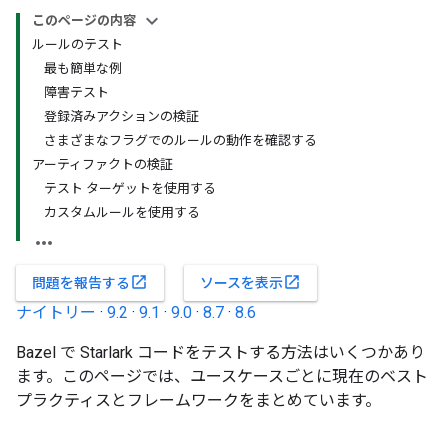
このページの内容
ルールのテスト
最も簡単な例
障害テスト
登録済みアクションの検証
さまざまなフラグでのルールの動作を確認する
アーティファクトの検証
テスト ターゲットを使用する
カスタムルールを使用する
open_in_new
open_in_new
問題を報告する
ソースを表示
ナイトリー
·
9.2
·
9.1
·
9.0
·
8.7
·
8.6
Bazel で Starlark コードをテストする方法はいくつかあり
ます。このページでは、ユースケースごとに現在のベスト
プラクティスとフレームワークをまとめています。