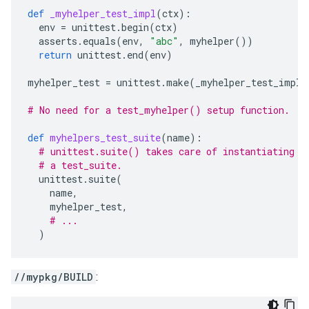
def
_myhelper_test_impl
(
ctx
):
env
=
unittest
.
begin
(
ctx
)
asserts
.
equals
(
env
,
"abc"
,
myhelper
())
return
unittest
.
end
(
env
)
myhelper_test
=
unittest
.
make
(
_myhelper_test_impl
)
# No need for a test_myhelper() setup function.
def
myhelpers_test_suite
(
name
):
# unittest.suite() takes care of instantiating t
# a test_suite.
unittest
.
suite
(
name
,
myhelper_test
,
# ...
)
//mypkg/BUILD
: