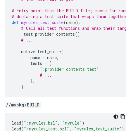
# Entry point from the BUILD file; macro for runni
# declaring a test suite that wraps them together.
def
myrules_test_suite
(
name
):
# Call all test functions and wrap their targe
_test_provider_contents
()
# ...
native
.
test_suite
(
name
=
name
,
tests
=
[
":provider_contents_test"
,
# ...
],
)
//mypkg/BUILD
:
load
(
":myrules.bzl"
,
"myrule"
)
load
(
":myrules_test.bzl"
,
"myrules_test_suite"
)