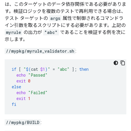
は、このターゲットのデータ依存関係である必要がありま
す。検証ロジックを複数のテストで再利用できる場合は、
テスト ターゲットの
args
属性で制御されるコマンドラ
イン引数を取るスクリプトにする必要があります。上記の
myrule
の出力が
"abc"
であることを検証する例を次に
示します。
//mypkg/myrule_validator.sh
:
if
[
"
$(
cat
$1
)
"
=
"abc"
]
;
then
echo
"Passed"
exit
0
else
echo
"Failed"
exit
1
fi
//mypkg/BUILD
: