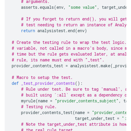
# arguments.
asserts
.
equals
(
env
,
"some value"
,
target_under
# If you forget to return end(), you will get 
# test needing to return an instance of Analys
return
analysistest
.
end
(
env
)
# Create the testing rule to wrap the test logic. 
# variable, not called in a macro's body, since ma
# time but the rule gets evaluated later, at analy
# rule, its name must end with "_test".
provider_contents_test
=
analysistest
.
make
(
_provid
# Macro to setup the test.
def
_test_provider_contents
():
# Rule under test. Be sure to tag 'manual', as
# built using `:all` except as a dependency of
myrule
(
name
=
"provider_contents_subject"
,
tag
# Testing rule.
provider_contents_test
(
name
=
"provider_conten
target_under_test
=
":p
# Note the target_under_test attribute is how 
# the real rule target.