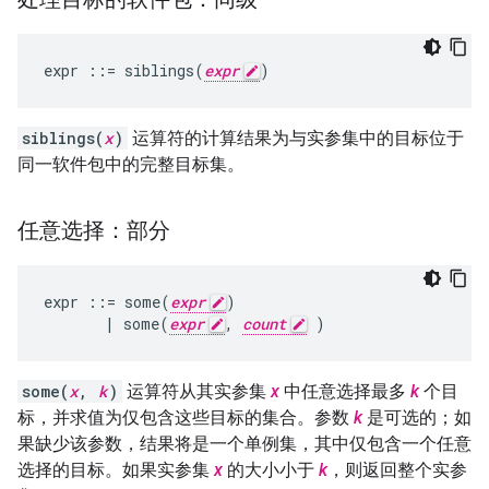
expr
::=
siblings
(
expr
)
siblings(
x
)
运算符的计算结果为与实参集中的目标位于
同一软件包中的完整目标集。
任意选择：部分
expr
::=
some
(
expr
)
|
some
(
expr
,
count
)
some(
x
,
k
)
运算符从其实参集
x
中任意选择最多
k
个目
标，并求值为仅包含这些目标的集合。参数
k
是可选的；如
果缺少该参数，结果将是一个单例集，其中仅包含一个任意
选择的目标。如果实参集
x
的大小小于
k
，则返回整个实参