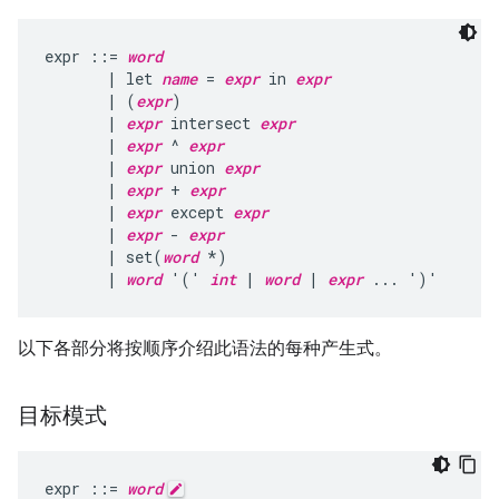
expr ::= 
word
       | let 
name
 = 
expr
 in 
expr
       | (
expr
)

       | 
expr
 intersect 
expr
       | 
expr
 ^ 
expr
       | 
expr
 union 
expr
       | 
expr
 + 
expr
       | 
expr
 except 
expr
       | 
expr
 - 
expr
       | set(
word
 *)

       | 
word
 '(' 
int
 | 
word
 | 
expr
以下各部分将按顺序介绍此语法的每种产生式。
目标模式
expr
::=
word