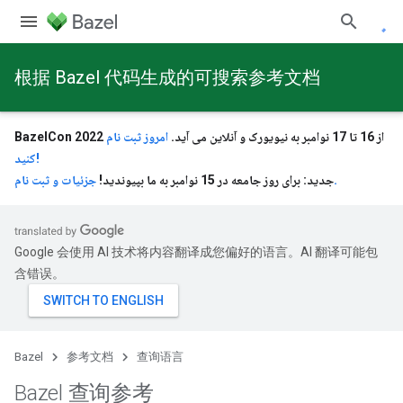
根据 Bazel 代码生成的可搜索参考文档
BazelCon 2022 از 16 تا 17 نوامبر به نیویورک و آنلاین می آید.
امروز ثبت نام
کنید!
جزئیات و ثبت نام.
جدید: برای روز جامعه در 15 نوامبر به ما بپیوندید!
Google 会使用 AI 技术将内容翻译成您偏好的语言。AI 翻译可能包
含错误。
Bazel
参考文档
查询语言
Bazel 查询参考