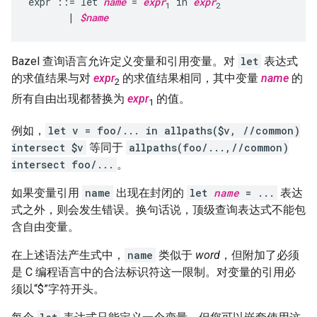
expr ::= let 
name
 = 
expr
 in 
expr
1
2
       | 
$name
Bazel 查询语言允许定义变量和引用变量。对
let
表达式
的求值结果与对
expr
的求值结果相同，其中变量
name
的
2
所有自由出现都替换为
expr
的值。
1
例如，
let v = foo/... in allpaths($v, //common)
intersect $v
等同于
allpaths(foo/...,//common)
intersect foo/...
。
如果变量引用
name
出现在封闭的
let
name
= ...
表达
式之外，则会发生错误。换句话说，顶级查询表达式不能包
含自由变量。
在上述语法产生式中，
name
类似于
word
，但附加了必须
是 C 编程语言中的合法标识符这一限制。对变量的引用必
须以“$”字符开头。