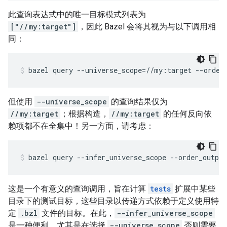
此查询表达式中的唯一目标模式列表为
["//my:target"]
，因此 Bazel 会将其视为与以下调用相
同：
bazel
query
--universe_scope
=
//my:target
--order
但使用
--universe_scope
的查询结果仅为
//my:target
；根据构造，
//my:target
的任何反向依
赖项都不在全集中！另一方面，请考虑：
bazel
query
--infer_universe_scope
--order_output
这是一个有意义的查询调用，旨在计算
tests
扩展中某些
目录下的测试目标，这些目录以传递方式依赖于定义使用特
定
.bzl
文件的目标。在此，
--infer_universe_scope
是一种便利，尤其是在选择
--universe_scope
否则需要