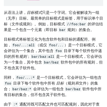
从语法上讲，
目标模式
只是一个字词。它会被解读为一组
（无序）目标。最简单的目标模式是标签，用于标识单个目
标（文件或规则）。例如，目标模式
//foo:bar
的评估结
果是一个包含一个元素（即目标
bar
规则）的集合。
目标模式将标签泛化为包含软件包和目标的通配符。例
如，
foo/...:all
（或仅
foo/...
）是一个目标模式，它
会评估为一个集合，其中包含
foo
目录下每个软件包中递
归的所有
规则
；
bar/baz:all
是一个目标模式，它会评估
为一个集合，其中包含
bar/baz
软件包中的所有规则，但
不包含其子软件包。
同样，
foo/...:*
是一个目标模式，它会评估为一组包含
foo
目录下每个软件包中所有
目标
（规则
和
文件）的集
合；
bar/baz:*
会评估为一组包含
bar/baz
软件包中所
有目标的集合，但不包含其子软件包。
由于
:*
通配符既可匹配文件也可匹配规则，因此对于查