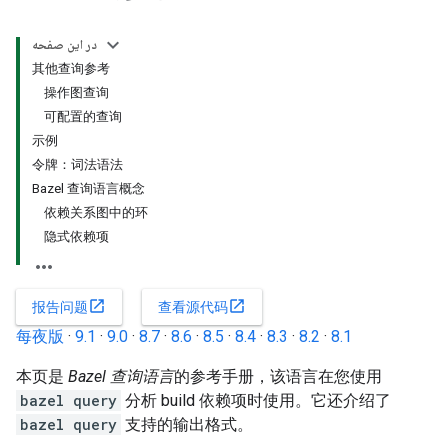
در این صفحه
其他查询参考
操作图查询
可配置的查询
示例
令牌：词法语法
Bazel 查询语言概念
依赖关系图中的环
隐式依赖项
open_in_new
open_in_new
报告问题
查看源代码
每夜版
·
9.1
·
9.0
·
8.7
·
8.6
·
8.5
·
8.4
·
8.3
·
8.2
·
8.1
本页是
Bazel 查询语言
的参考手册，该语言在您使用
bazel query
分析 build 依赖项时使用。它还介绍了
bazel query
支持的输出格式。