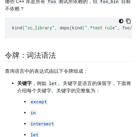
哪些 C++ 库是所有
foo
测试所依赖的，但
foo_bin
目标
不依赖？
kind
(
"cc_library"
,
deps
(
kind
(
".*test rule"
,
foo
/..
令牌：词法语法
查询语言中的表达式由以下令牌组成：
关键字
，例如
let
。关键字是语言的保留字，下面将
介绍每个关键字。关键字的完整集为：
except
in
intersect
let