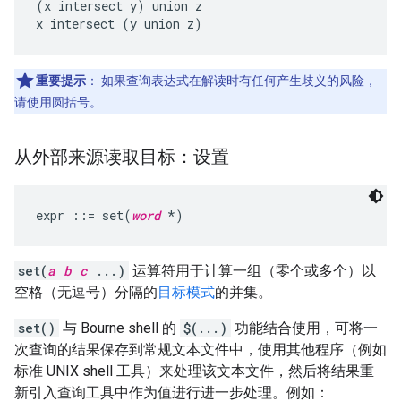
(x intersect y) union z

重要提示
：
如果查询表达式在解读时有任何产生歧义的风险，
请使用圆括号。
从外部来源读取目标：设置
expr ::= set(
word
set(
a
b
c
...)
运算符用于计算一组（零个或多个）以
空格（无逗号）分隔的
目标模式
的并集。
set()
与 Bourne shell 的
$(...)
功能结合使用，可将一
次查询的结果保存到常规文本文件中，使用其他程序（例如
标准 UNIX shell 工具）来处理该文本文件，然后将结果重
新引入查询工具中作为值进行进一步处理。例如：