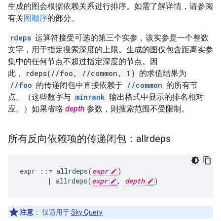
生成的图会根据依赖关系进行排序。如需了解详情，请参阅
有关
图顺序
的部分。
rdeps
运算符接受可选的第三个实参，该实参是一个整数
文字，用于指定搜索深度的上限。生成的图仅包含距离实参
集中的任何节点不超过指定深度的节点。因
此，
rdeps(//foo, //common, 1)
的求值结果为
//foo
的传递闭包中直接依赖于
//common
的所有节
点。（这些数字与
minrank
输出格式中显示的排名相对
应。）如果省略
depth
参数，则搜索范围不受限制。
所有反向依赖项的传递闭包：allrdeps
expr
::=
allrdeps
(
expr
)
|
allrdeps
(
expr
,
depth
)
注意
：
仅适用于
Sky Query