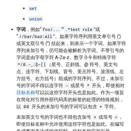
set
union
字词
，例如“
foo/...
”“
.*test rule
”或
“
//bar/baz:all
”。如果字符序列用英文单引号 (')
或英文双引号 (") 括起来，则表示一个字词。如果字符
序列未加引号，仍可能会被解析为字词。不带引号的
字词是由字母字符 A-Za-z、数字 0-9 和特殊字符
*/@.-_:$~[]
（星号、正斜线、@ 符号、英文句
点、连字符、下划线、冒号、美元符号、波浪线、左
方括号、右方括号）组成的字符序列。不过，未加引
号的字词不得以连字符
-
或星号
*
开头，即使相对
目标名称
可以以这些字符开头也是如此。作为一项旨
在简化对引用外部代码库的标签的处理的特殊规则，
以
@@
开头的未加引号的字词可以包含
+
字符。
未加英文引号的字词也不得包含加号
+
或等号
=
，
即使目标名称中允许使用这些字符也是如此。在编写