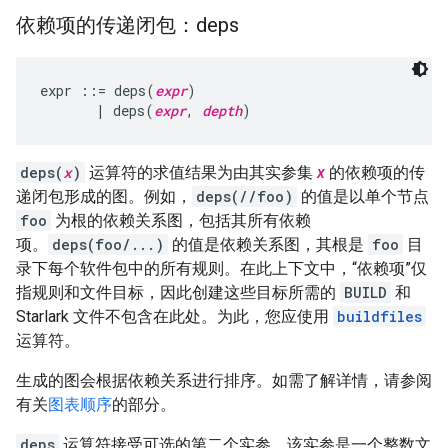
依赖项的传递闭包：deps
expr ::= deps(
expr
)

       | deps(
expr
, 
depth
deps(
x
)
运算符的求值结果为由其实参集
x
的依赖项的传
递闭包形成的图。例如，
deps(//foo)
的值是以单个节点
foo
为根的依赖关系图，包括其所有依赖
项。
deps(foo/...)
的值是依赖关系图，其根是
foo
目
录下每个软件包中的所有规则。在此上下文中，“依赖项”仅
指规则和文件目标，因此创建这些目标所需的
BUILD
和
Starlark 文件不包含在此处。为此，您应使用
buildfiles
运算符。
生成的图会根据依赖关系进行排序。如需了解详情，请参阅
有关
图表顺序
的部分。
deps
运算符接受可选的第二个实参，该实参是一个整数文