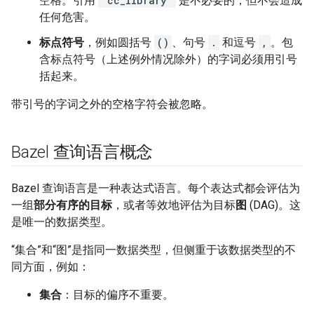
空格。引用
"cc_library"
是不必要的，但不会造成
任何危害。
标点符号
，例如圆括号
()
、句号
.
和逗号
,
。包
含标点符号（上述例外情况除外）的字词必须用引号
括起来。
带引号的字词之外的空格字符会被忽略。
Bazel 查询语言概念
Bazel 查询语言是一种表达式语言。每个表达式都会评估为
一组
部分有序的目标
，或者等效地评估为目标
图
(DAG)。这
是唯一的数据类型。
“集合”和“图”是指同一数据类型，但侧重于该数据类型的不
同方面，例如：
集合
：目标的偏序不重要。