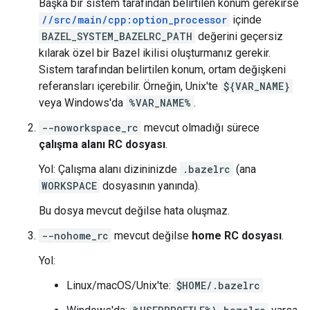
Başka bir sistem tarafından belirtilen konum gerekirse
//src/main/cpp:option_processor
içinde
BAZEL_SYSTEM_BAZELRC_PATH
değerini geçersiz
kılarak özel bir Bazel ikilisi oluşturmanız gerekir.
Sistem tarafından belirtilen konum, ortam değişkeni
referansları içerebilir. Örneğin, Unix'te
${VAR_NAME}
veya Windows'da
%VAR_NAME%
.
--noworkspace_rc
mevcut olmadığı sürece
çalışma alanı RC dosyası
.
Yol: Çalışma alanı dizininizde
.bazelrc
(ana
WORKSPACE
dosyasının yanında).
Bu dosya mevcut değilse hata oluşmaz.
--nohome_rc
mevcut değilse
home RC dosyası
.
Yol:
Linux/macOS/Unix'te:
$HOME/.bazelrc