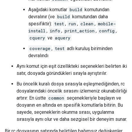
Aşağıdaki komutlar
build
komutundan
devralınır (ve
build
komutundan daha
spesifiktir):
test
,
run
,
clean
,
mobile-
install
,
info
,
print_action
,
config
,
cquery
ve
aquery
coverage
,
test
adlı kuruluş biriminden
devralındı
Aynı komut için eşit özellikteki seçenekleri belirten iki
satır, dosyada göründükleri sırayla ayrıştırılır.
Bu öncelik kuralı dosya sırasıyla eşleşmediğinden, rc
dosyalarındaki öncelik sırasını izlemeniz okunabilirliği
artırır: En üstte
common
seçenekleriyle başlayın ve
dosyanın en altında en spesifik komutlarla bitirin. Bu
sayede, seçeneklerin okunma sırası, uygulanma
sırasıyla aynı olur ve daha sezgisel bir deneyim sunar.
Bir rc dosyasının satırında belirtilen bağımsız değişkenler,