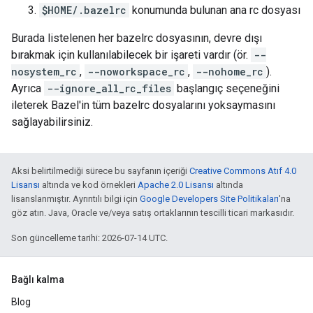
$HOME/.bazelrc
konumunda bulunan ana rc dosyası
Burada listelenen her bazelrc dosyasının, devre dışı
bırakmak için kullanılabilecek bir işareti vardır (ör.
--
nosystem_rc
,
--noworkspace_rc
,
--nohome_rc
).
Ayrıca
--ignore_all_rc_files
başlangıç seçeneğini
ileterek Bazel'in tüm bazelrc dosyalarını yoksaymasını
sağlayabilirsiniz.
Aksi belirtilmediği sürece bu sayfanın içeriği
Creative Commons Atıf 4.0
Lisansı
altında ve kod örnekleri
Apache 2.0 Lisansı
altında
lisanslanmıştır. Ayrıntılı bilgi için
Google Developers Site Politikaları
'na
göz atın. Java, Oracle ve/veya satış ortaklarının tescilli ticari markasıdır.
Son güncelleme tarihi: 2026-07-14 UTC.
Bağlı kalma
Blog