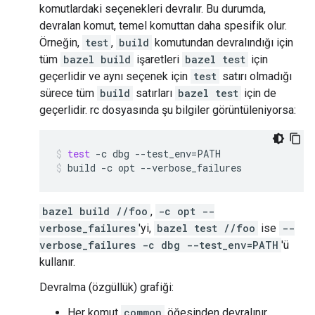
komutlardaki seçenekleri devralır. Bu durumda,
devralan komut, temel komuttan daha spesifik olur.
Örneğin,
test
,
build
komutundan devralındığı için
tüm
bazel build
işaretleri
bazel test
için
geçerlidir ve aynı seçenek için
test
satırı olmadığı
sürece tüm
build
satırları
bazel test
için de
geçerlidir. rc dosyasında şu bilgiler görüntüleniyorsa:
test
-c
dbg
--test_env
=
PATH
build
-c
opt
--verbose_failures
bazel build //foo
,
-c opt --
verbose_failures
'yi,
bazel test //foo
ise
--
verbose_failures -c dbg --test_env=PATH
'ü
kullanır.
Devralma (özgüllük) grafiği:
Her komut
common
öğesinden devralınır.