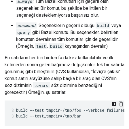
always
: Tüm Bazel komutları için geçerli olan
seçenekler. Bir komut, bu şekilde belirtilen bir
seçeneği desteklemiyorsa başarısız olur.
command
: Seçeneklerin geçerli olduğu
build
veya
query
gibi Bazel komutu. Bu seçenekler, belirtilen
komuttan devralınan tüm komutlar için de geçerlidir.
(Örneğin,
test
,
build
kaynağından devralır.)
Bu satırların her biri birden fazla kez kullanılabilir ve ilk
kelimeden sonra gelen bağımsız değişkenler, tek bir satırda
görünmüş gibi birleştirilir. (CVS kullanıcıları, "İsviçre çakısı"
komut satırı arayüzüne sahip başka bir araç olan CVS'nin
söz diziminin
.cvsrc
söz dizimine benzediğini
görecektir.) Örneğin, şu satırlar:
build
--test_tmpdir
=
/tmp/foo
--verbose_failures
build
--test_tmpdir
=
/tmp/bar