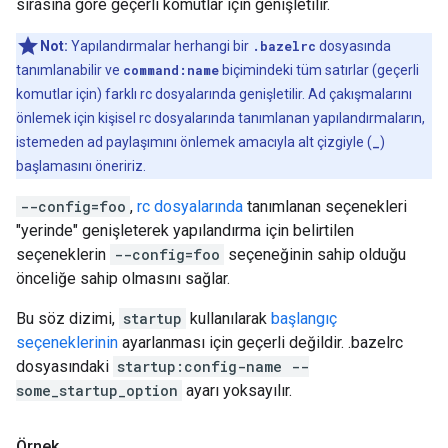
sırasına göre geçerli komutlar için genişletilir.
Not:
Yapılandırmalar herhangi bir
.bazelrc
dosyasında
tanımlanabilir ve
command:name
biçimindeki tüm satırlar (geçerli
komutlar için) farklı rc dosyalarında genişletilir. Ad çakışmalarını
önlemek için kişisel rc dosyalarında tanımlanan yapılandırmaların,
istemeden ad paylaşımını önlemek amacıyla alt çizgiyle (
_
)
başlamasını öneririz.
--config=foo
,
rc dosyalarında
tanımlanan seçenekleri
"yerinde" genişleterek yapılandırma için belirtilen
seçeneklerin
--config=foo
seçeneğinin sahip olduğu
önceliğe sahip olmasını sağlar.
Bu söz dizimi,
startup
kullanılarak
başlangıç
seçeneklerinin
ayarlanması için geçerli değildir. .bazelrc
dosyasındaki
startup:config-name --
some_startup_option
ayarı yoksayılır.
Örnek