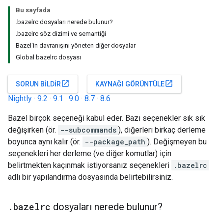
Bu sayfada
.bazelrc dosyaları nerede bulunur?
.bazelrc söz dizimi ve semantiği
Bazel'in davranışını yöneten diğer dosyalar
Global bazelrc dosyası
open_in_new
open_in_new
SORUN BILDIR
KAYNAĞI GÖRÜNTÜLE
Nightly
·
9.2
·
9.1
·
9.0
·
8.7
·
8.6
Bazel birçok seçeneği kabul eder. Bazı seçenekler sık sık
değişirken (ör.
--subcommands
), diğerleri birkaç derleme
boyunca aynı kalır (ör.
--package_path
). Değişmeyen bu
seçenekleri her derleme (ve diğer komutlar) için
belirtmekten kaçınmak istiyorsanız seçenekleri
.bazelrc
adlı bir yapılandırma dosyasında belirtebilirsiniz.
.
bazelrc
dosyaları nerede bulunur?