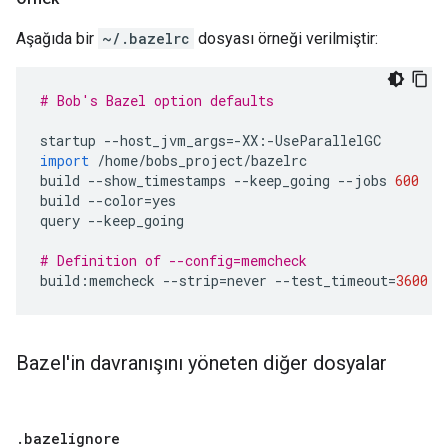
Aşağıda bir
~/.bazelrc
dosyası örneği verilmiştir:
# Bob's Bazel option defaults
startup
--
host_jvm_args
=-
XX
:
-
UseParallelGC
import
/
home
/
bobs_project
/
bazelrc
build
--
show_timestamps
--
keep_going
--
jobs
600
build
--
color
=
yes
query
--
keep_going
# Definition of --config=memcheck
build
:
memcheck
--
strip
=
never
--
test_timeout
=
3600
Bazel'in davranışını yöneten diğer dosyalar
.
bazelignore