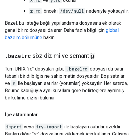
x.rc
ve
y.rc
okunur.
z.rc
, önceki
/dev/null
nedeniyle yoksayılır.
Bazel, bu isteğe bağlı yapılandırma dosyasına ek olarak
genel bir rc dosyası da arar. Daha fazla bilgi için
global
bazelrc bölümüne
bakın.
.
bazelrc
söz dizimi ve semantiği
Tüm UNIX "rc" dosyaları gibi,
.bazelrc
dosyası da satır
tabanlı bir dilbilgisine sahip metin dosyasıdır. Boş satırlar
ve
#
ile başlayan satırlar (yorumlar) yoksayılır. Her satırda,
Bourne kabuğuyla aynı kurallara göre belirteçlere ayrılmış
bir kelime dizisi bulunur.
İçe aktarılanlar
import
veya
try-import
ile başlayan satırlar özeldir:
Bunları diğer "rc" dosyalarını yüklemek için kullanın. Çalışma