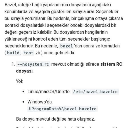
Bazel, isteğe bağlı yapılandırma dosyalarını aşağıdaki
konumlarda ve aşağıda gösterilen sırayla arar. Seçenekler
bu sırayla yorumlanır. Bu nedenle, bir çakışma ortaya çıkarsa
sonraki dosyalardaki seçenekler önceki dosyalardaki bir
değeri geçersiz kılabilir. Bu dosyalardan hangilerinin
yükleneceğini kontrol eden tüm seçenekler başlangıç
seçenekleridir. Bu nedenle,
bazel
'dan sonra ve komuttan
(
build
,
test
vb.) önce gelmelidir.
--nosystem_rc
mevcut olmadığı sürece
sistem RC
dosyası
.
Yol:
Linux/macOS/Unix'te:
/etc/bazel.bazelrc
Windows'da:
%ProgramData%\bazel.bazelrc
Bu dosya mevcut değilse hata oluşmaz.