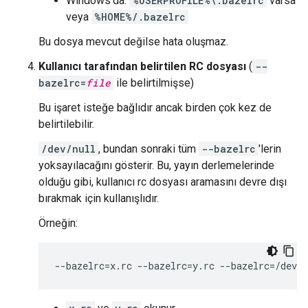
Windows'da:
%USERPROFILE%\.bazelrc
varsa
veya
%HOME%/.bazelrc
Bu dosya mevcut değilse hata oluşmaz.
Kullanıcı tarafından belirtilen RC dosyası
(
--
bazelrc=
file
ile belirtilmişse)
Bu işaret isteğe bağlıdır ancak birden çok kez de
belirtilebilir.
/dev/null
, bundan sonraki tüm
--bazelrc
'lerin
yoksayılacağını gösterir. Bu, yayın derlemelerinde
olduğu gibi, kullanıcı rc dosyası aramasını devre dışı
bırakmak için kullanışlıdır.
Örneğin: