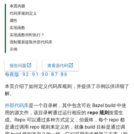
本页内容
代码库规则定义
属性
实现函数
实现函数何时执行？
强制重新提取外部代码库
示例
open_in_new
open_in_new
报告问题
查看源代码
每夜版
·
9.2
·
9.1
·
9.0
·
8.7
·
8.6
本页介绍了如何定义代码库规则，并提供了示例以供详细了
解。
外部代码库
是一个目录树，其中包含可在 Bazel build 中使
用的源文件，该目录树通过运行相应的
repo 规则
按需生
成。Repo 可以通过多种方式定义，但最终，每个 repo 都
是通过调用 repo 规则来定义的，就像 build 目标是通过调