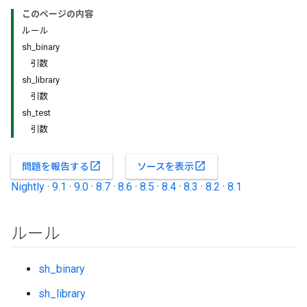
このページの内容
ルール
sh
_
binary
引数
sh
_
library
引数
sh
_
test
引数
open_in_new
open_in_new
問題を報告する
ソースを表示
Nightly
·
9.1
·
9.0
·
8.7
·
8.6
·
8.5
·
8.4
·
8.3
·
8.2
·
8.1
ルール
sh_binary
sh_library