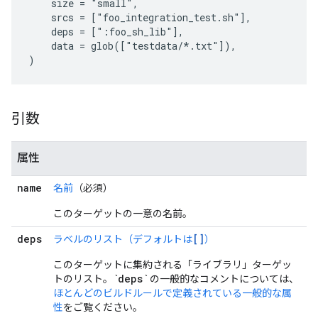
    size = "small",

    srcs = ["foo_integration_test.sh"],

    deps = [":foo_sh_lib"],

    data = glob(["testdata/*.txt"]),

引数
属性
name
名前
（必須）
このターゲットの一意の名前。
deps
[]
ラベルのリスト（デフォルトは
）
このターゲットに集約される「ライブラリ」ターゲッ
deps
トのリスト。 `
` の一般的なコメントについては、
ほとんどのビルドルールで定義されている一般的な属
性
をご覧ください。