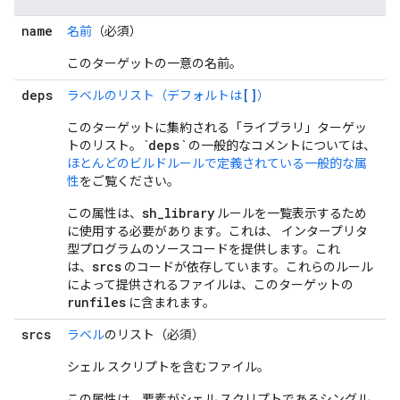
name
名前
（必須）
このターゲットの一意の名前。
deps
[]
ラベルのリスト（デフォルトは
）
このターゲットに集約される「ライブラリ」ターゲッ
deps
トのリスト。 `
` の一般的なコメントについては、
ほとんどのビルドルールで定義されている一般的な属
性
をご覧ください。
sh_library
この属性は、
ルールを一覧表示するため
に使用する必要があります。これは、 インタープリタ
型プログラムのソースコードを提供します。これ
srcs
は、
のコードが依存しています。これらのルール
によって提供されるファイルは、このターゲットの
runfiles
に含まれます。
srcs
ラベル
のリスト（必須）
シェル スクリプトを含むファイル。
この属性は、要素がシェル スクリプトであるシングル