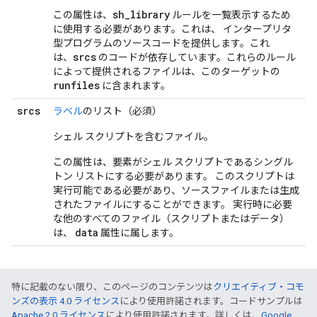
sh_library
この属性は、
ルールを一覧表示するため
に使用する必要があります。これは、 インタープリタ
型プログラムのソースコードを提供します。これ
srcs
は、
のコードが依存しています。これらのルール
によって提供されるファイルは、このターゲットの
runfiles
に含まれます。
srcs
ラベル
のリスト（必須）
シェル スクリプトを含むファイル。
この属性は、要素がシェル スクリプトであるシングル
トン リストにする必要があります。 このスクリプトは
実行可能である必要があり、ソースファイルまたは生成
されたファイルにすることができます。 実行時に必要
な他のすべてのファイル（スクリプトまたはデータ）
data
は、
属性に属します。
特に記載のない限り、このページのコンテンツは
クリエイティブ・コモ
ンズの表示 4.0 ライセンス
により使用許諾されます。コードサンプルは
Apache 2.0 ライセンス
により使用許諾されます。詳しくは、
Google