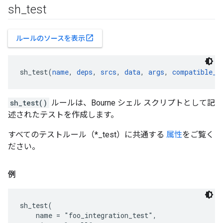
sh
_
test
open_in_new
ルールのソースを表示
sh_test(
name
, 
deps
, 
srcs
, 
data
, 
args
, 
compatible_w
sh_test()
ルールは、Bourne シェル スクリプトとして記
述されたテストを作成します。
すべてのテストルール（*_test）に共通する
属性
をご覧く
ださい。
例
sh_test(

    name = "foo_integration_test",
