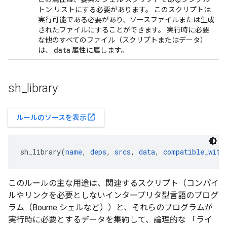
トン リストにする必要があります。 このスクリプトは
実行可能である必要があり、ソースファイルまたは生成
されたファイルにすることができます。 実行時に必要
な他のすべてのファイル（スクリプトまたはデータ）
data
は、
属性に属します。
sh
_
library
open_in_new
ルールのソースを表示
sh_library(
name
, 
deps
, 
srcs
, 
data
, 
compatible_with
このルールの主な用途は、関連するスクリプト（コンパイ
ルやリンクを必要としないインタープリタ型言語のプログ
ラム（Bourne シェルなど））と、それらのプログラムが
実行時に必要とするデータを集約して、論理的な 「ライ