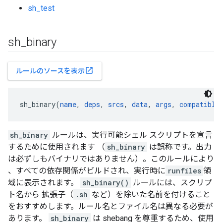
sh_test
sh
_
binary
open_in_new
ルールのソースを表示
sh_binary(
name
, 
deps
, 
srcs
, 
data
, 
args
, 
compatible
sh_binary
ルールは、実行可能シェル スクリプトを宣言
するために使用されます （
sh_binary
は誤称です。出力
は必ずしもバイナリではありません）。このルールにより
、すべての依存関係がビルドされ、実行時に
runfiles
領
域に表示されます。
sh_binary()
ルールには、スクリプ
ト名から 拡張子（
.sh
など）を除いた名前を付けること
をおすすめします。ルール名とファイル名は異なる必要が
あります。
sh_binary
は shebang を尊重するため、使用