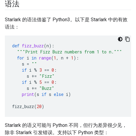
语法
Starlark 的语法借鉴了 Python3。以下是 Starlark 中的有效
语法：
def
fizz_buzz
(
n
):
"""Print Fizz Buzz numbers from 1 to n."""
for
i
in
range
(
1
,
n
+
1
):
s
=
""
if
i
%
3
==
0
:
s
+=
"Fizz"
if
i
%
5
==
0
:
s
+=
"Buzz"
print
(
s
if
s
else
i
)
fizz_buzz
(
20
)
Starlark 的语义可能与 Python 不同，但行为差异很少见，
除非 Starlark 引发错误。支持以下 Python 类型：