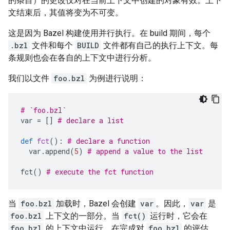
的条目）的更改仅对在当前上下文中创建的对象有效。上下
文结束后，其值将变为不可变。
这是因为 Bazel 构建使用并行执行。在 build 期间，每个
.bzl
文件和每个
BUILD
文件都有自己的执行上下文。每
条规则也会在各自的上下文中进行分析。
我们以文件
foo.bzl
为例进行说明：
# `foo.bzl`
var
=
[]
# declare a list
def
fct
():
# declare a function
var
.
append
(
5
)
# append a value to the list
fct
()
# execute the fct function
当
foo.bzl
加载时，Bazel 会创建
var
。因此，
var
是
foo.bzl
上下文的一部分。当
fct()
运行时，它会在
foo.bzl
的上下文中运行。在完成对
foo.bzl
的评估