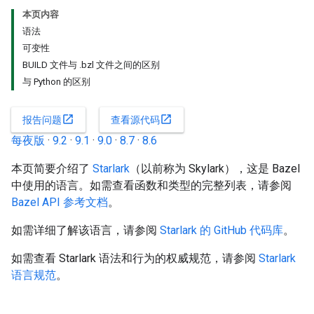
本页内容
语法
可变性
BUILD 文件与 .bzl 文件之间的区别
与 Python 的区别
open_in_new
open_in_new
报告问题
查看源代码
每夜版
·
9.2
·
9.1
·
9.0
·
8.7
·
8.6
本页简要介绍了
Starlark
（以前称为 Skylark），这是 Bazel
中使用的语言。如需查看函数和类型的完整列表，请参阅
Bazel API 参考文档
。
如需详细了解该语言，请参阅
Starlark 的 GitHub 代码库
。
如需查看 Starlark 语法和行为的权威规范，请参阅
Starlark
语言规范
。