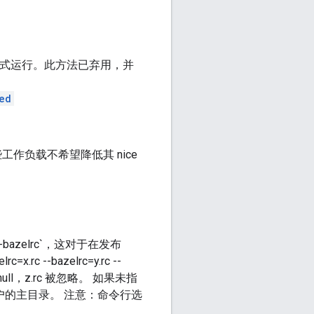
模式运行。此方法已弃用，并
ed
些工作负载不希望降低其 nice
-bazelrc`，这对于在发布
--bazelrc=y.rc --
dev/null，z.rc 被忽略。 如果未指
是用户的主目录。 注意：命令行选