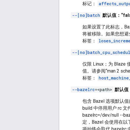
标记：
affects_outp
--[no]batch
默认值：“fals
如果设置了此标志，Ba
将被移除。如果您想避
标签：
loses_increm
--[no]batch_cpu_schedu
仅限 Linux；为 B
值。请参阅“man 2 sch
标签：
host_machine
--bazelrc
=<path>
默认值
包含 Bazel 选项默认值的
build 中停用用户 rc 文
bazelrc=/dev/null 
定，Bazel 会使用在
项始终会取代 bazelr