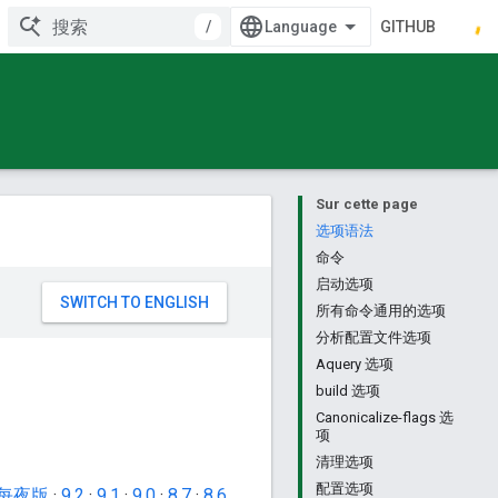
/
GITHUB
Sur cette page
选项语法
命令
启动选项
所有命令通用的选项
分析配置文件选项
Aquery 选项
build 选项
Canonicalize-flags 选
项
清理选项
配置选项
每夜版
·
9.2
·
9.1
·
9.0
·
8.7
·
8.6