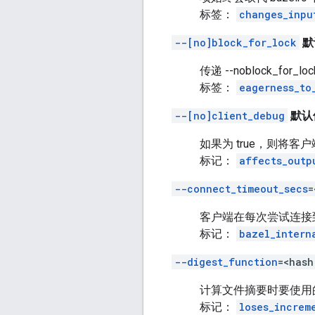
标签：
changes_inpu
--[no]block_for_lock
默
传递 --noblock_f
标签：
eagerness_to
--[no]client_debug
默认值
如果为 true，则将客
标记：
affects_outp
--connect_timeout_secs
=
客户端在每次尝试连接
标记：
bazel_intern
--digest_function
=<hash
计算文件摘要时要使用
标记：
loses_increm