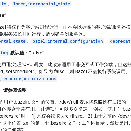
uts
、
loses_incremental_state
e”
zel 将仅作为客户端进程运行，而不会以标准的客户端/服务器
免服务器长时间运行，请明确关闭服务器。
ental_state
、
bazel_internal_configuration
、
deprecat
ling
默认值：“false”
laze 使用“批处理”CPU 调度。此政策适用于非交互式工作负载，但这
ed_setscheduler”。如果为 false，则 Bazel 不会执行系统调用。
_resource_optimizations
：请参阅说明
用户 .bazelrc 文件的位置。/dev/null 表示将忽略所有后续的 `-
件的搜索非常有用。 此选项也可以多次指定。 例如，使用 `--bazelrc=x.rc 
--bazelrc=z.rc` 时， 1) 系统会读取 x.rc 和 y.rc。 2) 由于之前的 /
以下两个位置找到的第一个 .bazelrc 文件：工作区目录，然后
c 中的任何选项。