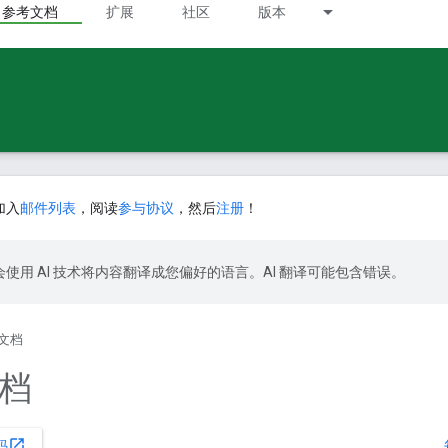
参考文档
扩展
社区
版本
加入
邮件列表
，阅读
参与协议
，然后
注册
！
le 会使用 AI 技术将内容翻译成您偏好的语言。AI 翻译可能包含错误。
文档
档
open_in_new
码