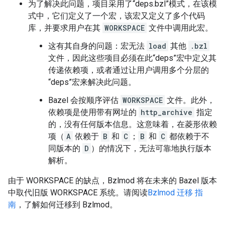
为了解决此问题，项目采用了“deps.bzl”模式，在该模
式中，它们定义了一个宏，该宏又定义了多个代码
库，并要求用户在其
WORKSPACE
文件中调用此宏。
这有其自身的问题：宏无法
load
其他
.bzl
文件，因此这些项目必须在此“deps”宏中定义其
传递依赖项，或者通过让用户调用多个分层的
“deps”宏来解决此问题。
Bazel 会按顺序评估
WORKSPACE
文件。此外，
依赖项是使用带有网址的
http_archive
指定
的，没有任何版本信息。这意味着，在菱形依赖
项（
A
依赖于
B
和
C
；
B
和
C
都依赖于不
同版本的
D
）的情况下，无法可靠地执行版本
解析。
由于 WORKSPACE 的缺点，Bzlmod 将在未来的 Bazel 版本
中取代旧版 WORKSPACE 系统。请阅读
Bzlmod 迁移 指
南
，了解如何迁移到 Bzlmod。