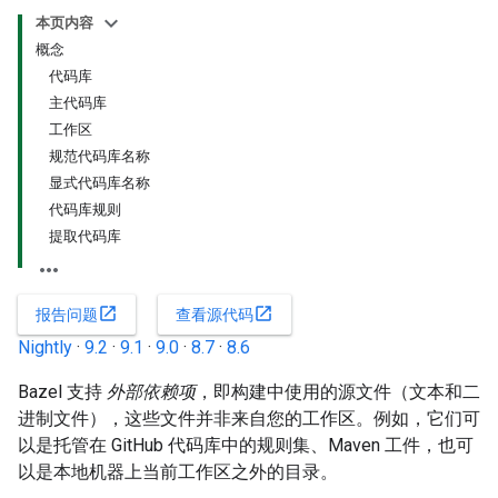
本页内容
概念
代码库
主代码库
工作区
规范代码库名称
显式代码库名称
代码库规则
提取代码库
open_in_new
open_in_new
报告问题
查看源代码
Nightly
·
9.2
·
9.1
·
9.0
·
8.7
·
8.6
Bazel 支持
外部依赖项
，即构建中使用的源文件（文本和二
进制文件），这些文件并非来自您的工作区。例如，它们可
以是托管在 GitHub 代码库中的规则集、Maven 工件，也可
以是本地机器上当前工作区之外的目录。