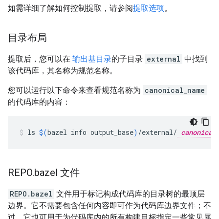
如需详细了解如何控制提取，请参阅
提取选项
。
目录布局
提取后，您可以在
输出基目录
的子目录
external
中找到
该代码库，其名称为规范名称。
您可以运行以下命令来查看规范名称为
canonical_name
的代码库的内容：
ls
$(
bazel
info
output_base
)
/external/
canonical_
REPO
.
bazel 文件
REPO.bazel
文件用于标记构成代码库的目录树的最顶层
边界。它不需要包含任何内容即可作为代码库边界文件；不
过，它也可用于为代码库内的所有构建目标指定一些常见属