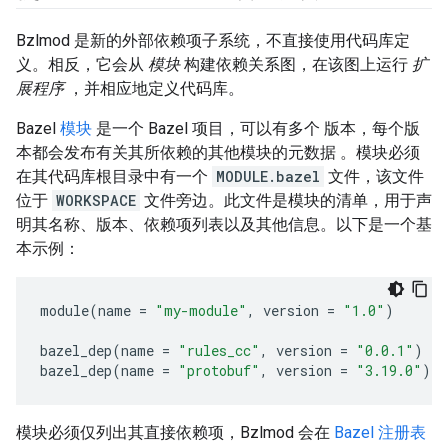
Bzlmod 是新的外部依赖项子系统，不直接使用代码库定
义。相反，它会从
模块
构建依赖关系图，在该图上运行
扩
展程序
，并相应地定义代码库。
Bazel
模块
是一个 Bazel 项目，可以有多个 版本，每个版
本都会发布有关其所依赖的其他模块的元数据 。模块必须
在其代码库根目录中有一个
MODULE.bazel
文件，该文件
位于
WORKSPACE
文件旁边。此文件是模块的清单，用于声
明其名称、版本、依赖项列表以及其他信息。以下是一个基
本示例：
module
(
name
=
"my-module"
,
version
=
"1.0"
)
bazel_dep
(
name
=
"rules_cc"
,
version
=
"0.0.1"
)
bazel_dep
(
name
=
"protobuf"
,
version
=
"3.19.0"
)
模块必须仅列出其直接依赖项，Bzlmod 会在
Bazel 注册表