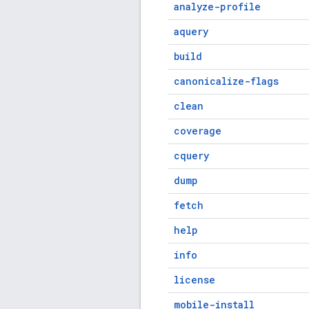
analyze-profile
aquery
build
canonicalize-flags
clean
coverage
cquery
dump
fetch
help
info
license
mobile-install