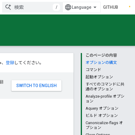
/
GITHUB
このページの内容
み、
登録
してください。
オプションの構文
コマンド
起動オプション
翻
すべてのコマンドに共
通のオプション
Analyze-profile オプシ
ョン
Aquery オプション
ビルド オプション
Canonicalize-flags オ
プション
Clean Options