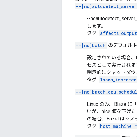
--[no]autodetect_server
--noautodetect_
します。
タグ:
affects_output
--[no]batch
のデフォルト: 
設定されている場合、B
セスとして実行されま
明示的にシャットダウ
タグ:
loses_incremen
--[no]batch_cpu_schedu
Linux のみ。Bla
いが、nice 値を下げた
の場合、Bazel は
タグ:
host_machine_r