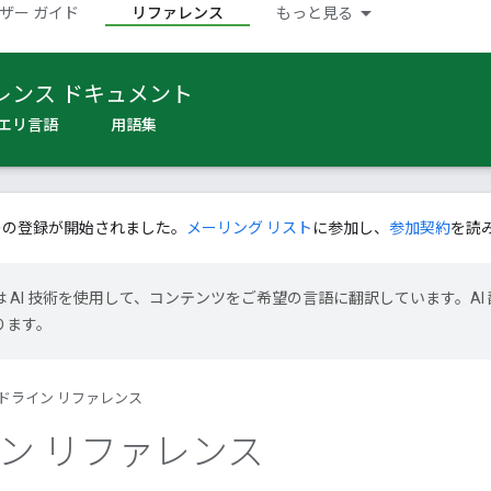
ザー ガイド
リファレンス
もっと見る
レンス ドキュメント
エリ言語
用語集
ーの登録が開始されました。
メーリング リスト
に参加し、
参加契約
を読
le は AI 技術を使用して、コンテンツをご希望の言語に翻訳しています。AI 
ります。
ドライン リファレンス
ン リファレンス