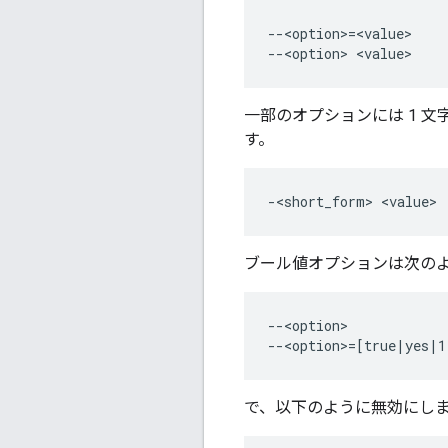
--<option>=<value>

一部のオプションには 1 
す。
ブール値オプションは次の
--<option>

で、以下のように無効にし