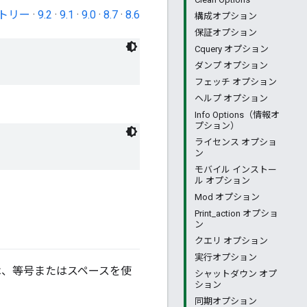
トリー
·
9.2
·
9.1
·
9.0
·
8.7
·
8.6
構成オプション
保証オプション
Cquery オプション
ダンプ オプション
フェッチ オプション
ヘルプ オプション
Info Options（情報オ
プション）
ライセンス オプショ
ン
モバイル インストー
ル オプション
Mod オプション
Print_action オプショ
ン
クエリ オプション
実行オプション
は、等号またはスペースを使
シャットダウン オプ
ション
同期オプション