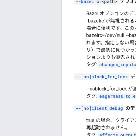
--bazelrc
=<path>
デフォ
Bazel オプションのデ
-bazelrc`が無
場合に便利です。このオプショ
bazelrc=/dev/null 
れます。指定しない場合
リ）で最初に見つかった .
ションよりも優先され
タグ:
changes_inputs
--[no]block_for_lock
デフ
--noblock_for
タグ:
eagerness_to_e
--[no]client_debug
のデフ
true の場合、クラ
再起動されません。
タグ:
affects_output