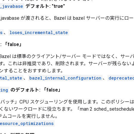
_javabase
デフォルト: "true"
server_javabase が渡されると、Bazel は bazel サーバーの実
s
、
loses_incremental_state
「false」
azel は標準のクライアント/サーバー モードではなく、サー
す。これは非推奨であり、削除されます。サーバーが残らない
ンすることをおすすめします。
tal_state
、
bazel_internal_configuration
、
deprecate
ling
のデフォルト: 「false」
ze に「バッチ」CPU スケジューリングを使用します。このポリ
くないワークロードに役立ちます。「man 2 sched_setschedu
システムコールを実行しません。
esource_optimizations