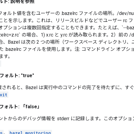
ルト: 説明を参照
フォルト値を含むユーザーの .bazelrc ファイルの場所。/dev/nu
視されることを示します。これは、リリースビルドなどでユーザー rc
ンは複数回指定することもできます。たとえば、`--bazelrc=x.rc -
--bazelrc=z.rc` の場合、1) x.rc と y.rc が読み取られます。2）前の /
、Bazel は次の 2 つの場所（ワークスペース ディレクトリ
bazelrc ファイルを使用します。注: コマンドライン オプション
ます。
ォルト: "true"
_lock が渡されると、Bazel は実行中のコマンドの完了を待たずに
xit
ォルト: 「false」
イアントからのデバッグ情報を stderr に記録します。このオプ
s
、
bazel_monitoring