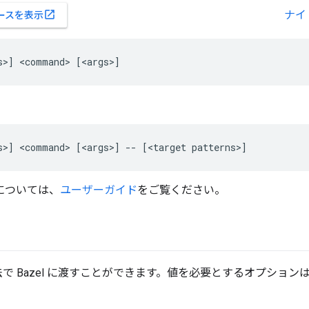
ナイ
open_in_new
ースを表示
については、
ユーザーガイド
をご覧ください。
で Bazel に渡すことができます。値を必要とするオプション
。