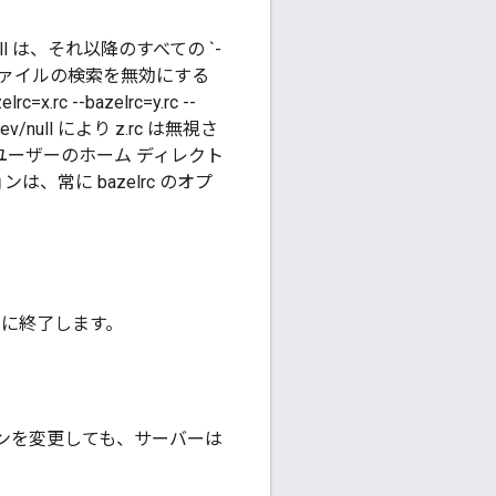
ll は、それ以降のすべての `-
 ファイルの検索を無効にする
-bazelrc=y.rc --
dev/null により z.rc は無視さ
、ユーザーのホーム ディレクト
は、常に bazelrc のオプ
、すぐに終了します。
ションを変更しても、サーバーは