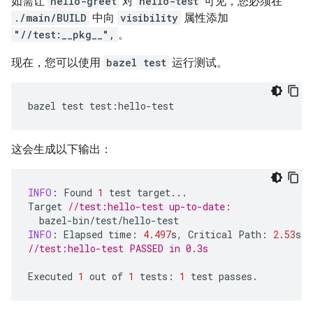
如需让
hello-greet
对
hello-test
可见，您必须在
./main/BUILD
中向
visibility
属性添加
"//test:__pkg__",
。
现在，您可以使用
bazel test
运行测试。
bazel
test
test
:
hello
-
test
这会生成以下输出：
INFO
:
Found
1
test
target
...
Target
//test:hello-test up-to-date:
bazel
-
bin
/
test
/
hello
-
test
INFO
:
Elapsed
time
:
4.497
s
,
Critical
Path
:
2.53
s
//test:hello-test PASSED in 0.3s
Executed
1
out
of
1
tests
:
1
test
passes
.