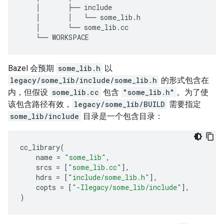
│
├──
include
│
│
└──
some_lib
.
h
│
└──
some_lib
.
cc
└──
WORKSPACE
Bazel 会预期
some_lib.h
以
legacy/some_lib/include/some_lib.h
的形式包含在
内，但假设
some_lib.cc
包含
"some_lib.h"
。为了使
该包含路径有效，
legacy/some_lib/BUILD
需要指定
some_lib/include
目录是一个包含目录：
cc_library
(
name
=
"some_lib"
,
srcs
=
[
"some_lib.cc"
],
hdrs
=
[
"include/some_lib.h"
],
copts
=
[
"-Ilegacy/some_lib/include"
],
)