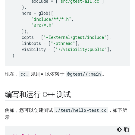
exclude
=
[
"src/gtest-all.cc"
]
),
hdrs
=
glob
([
"include/**/*.h"
,
"src/*.h"
]),
copts
=
[
"-Iexternal/gtest/include"
],
linkopts
=
[
"-pthread"
],
visibility
=
[
"//visibility:public"
],
)
现在，
cc_
规则可以依赖于
@gtest//:main
。
编写和运行 C++ 测试
例如，您可以创建测试
./test/hello-test.cc
，如下所
示：