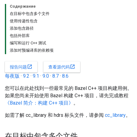
Содержание
在目标中包含多个文件
使用传递性包含
添加包含路径
包括外部库
编写和运行 C++ 测试
添加对预编译库的依赖项
open_in_new
open_in_new
报告问题
查看源代码
每夜版
·
9.2
·
9.1
·
9.0
·
8.7
·
8.6
您可以在此处找到一些最常见的 Bazel C++ 项目构建用例。
如果您尚未开始使用 Bazel 构建 C++ 项目，请先完成教程
《Bazel 简介：构建 C++ 项目》
。
如需了解 cc_library 和 hdrs 标头文件，请参阅
cc_library
。
在目标中包含多个文件