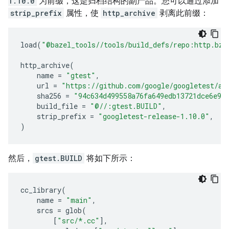
1.10.0
为前缀，这是归档结构的副产品。您可以通过添加
strip_prefix
属性，使
http_archive
剥离此前缀：
load
(
"@bazel_tools//tools/build_defs/repo:http.bzl
http_archive
(
name
=
"gtest"
,
url
=
"https://github.com/google/googletest/ar
sha256
=
"94c634d499558a76fa649edb13721dce6e98
build_file
=
"@//:gtest.BUILD"
,
strip_prefix
=
"googletest-release-1.10.0"
,
)
然后，
gtest.BUILD
将如下所示：
cc_library
(
name
=
"main"
,
srcs
=
glob
(
[
"src/*.cc"
],