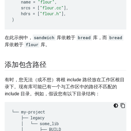
name
=
"flour"
,
srcs
=
[
"flour.cc"
],
hdrs
=
[
"flour.h"
],
)
在此示例中，
sandwich
库依赖于
bread
库，而
bread
库依赖于
flour
库。
添加包含路径
有时，您无法（或不想）将根 include 路径放在工作区根目
录下。现有库可能已有一个与工作区中的路径不匹配的
include 目录。例如，假设您有以下目录结构：
└──
my
-
project
├──
legacy
│
└──
some_lib
│
├──
BUILD