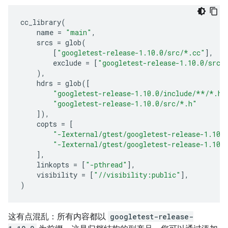
cc_library
(
name
=
"main"
,
srcs
=
glob
(
[
"googletest-release-1.10.0/src/*.cc"
],
exclude
=
[
"googletest-release-1.10.0/src/
),
hdrs
=
glob
([
"googletest-release-1.10.0/include/**/*.h"
"googletest-release-1.10.0/src/*.h"
]),
copts
=
[
"-Iexternal/gtest/googletest-release-1.10.
"-Iexternal/gtest/googletest-release-1.10.
],
linkopts
=
[
"-pthread"
],
visibility
=
[
"//visibility:public"
],
)
这有点混乱：所有内容都以
googletest-release-