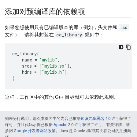
添加对预编译库的依赖项
如果您想使用只有已编译版本的库（例如，头文件和
.so
文件），请将其封装在
cc_library
规则中：
cc_library
(
name
=
"mylib"
,
srcs
=
[
"mylib.so"
],
hdrs
=
[
"mylib.h"
],
)
这样，工作区中的其他 C++ 目标就可以依赖此规则。
如未另行说明，那么本页面中的内容已根据
知识共享署名 4.0 许可
获得了
许可，并且代码示例已根据
Apache 2.0 许可
获得了许可。有关详情，请
参阅
Google 开发者网站政策
。Java 是 Oracle 和/或其关联公司的注册商
标。