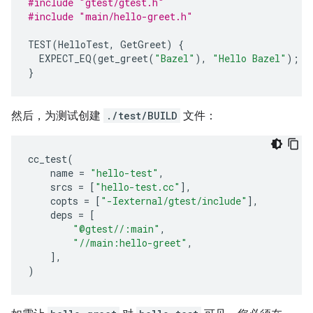
#include
"gtest/gtest.h"
#include
"main/hello-greet.h"
TEST
(
HelloTest
,
GetGreet
)
{
EXPECT_EQ
(
get_greet
(
"Bazel"
),
"Hello Bazel"
);
}
然后，为测试创建
./test/BUILD
文件：
cc_test
(
name
=
"hello-test"
,
srcs
=
[
"hello-test.cc"
],
copts
=
[
"-Iexternal/gtest/include"
],
deps
=
[
"@gtest//:main"
,
"//main:hello-greet"
,
],
)