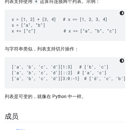
列表支持使用
+
运算符连接两个列表。示例：
x = [1, 2] + [3, 4]   # x == [1, 2, 3, 4]

x = ["a", "b"]

x += ["c"]            # x == ["a", "b", "c"]
与字符串类似，列表支持切片操作：
['a', 'b', 'c', 'd'][1:3]   # ['b', 'c']

['a', 'b', 'c', 'd'][::2]  # ['a', 'c']

['a', 'b', 'c', 'd'][3:0:-1]  # ['d', 'c', 'b']
列表是可变的，就像在 Python 中一样。
成员