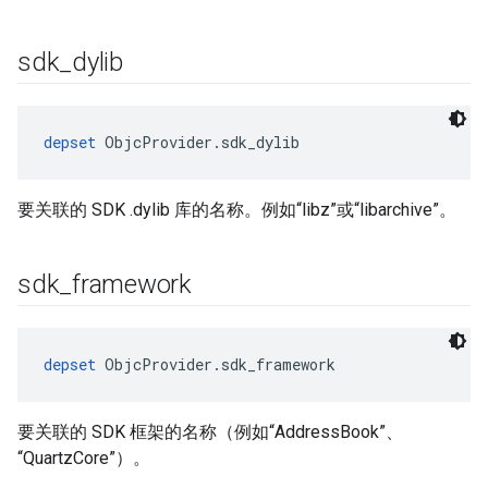
sdk
_
dylib
depset
 ObjcProvider.sdk_dylib
要关联的 SDK .dylib 库的名称。例如“libz”或“libarchive”。
sdk
_
framework
depset
 ObjcProvider.sdk_framework
要关联的 SDK 框架的名称（例如“AddressBook”、
“QuartzCore”）。