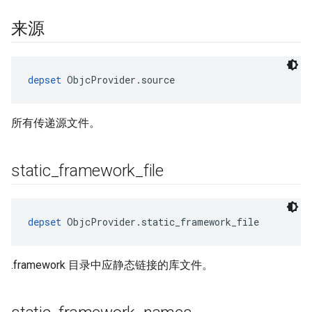
来源
depset
 ObjcProvider.source
所有传递源文件。
static
_
framework
_
file
depset
 ObjcProvider.static_framework_file
.framework 目录中应静态链接的库文件。