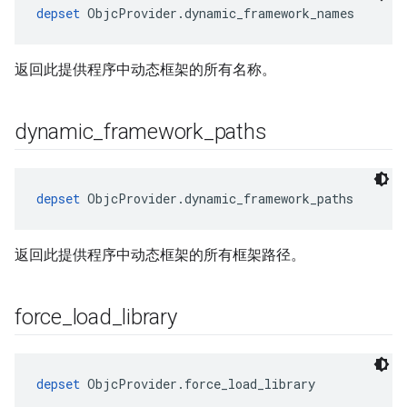
depset
 ObjcProvider.dynamic_framework_names
返回此提供程序中动态框架的所有名称。
dynamic
_
framework
_
paths
depset
 ObjcProvider.dynamic_framework_paths
返回此提供程序中动态框架的所有框架路径。
force
_
load
_
library
depset
 ObjcProvider.force_load_library