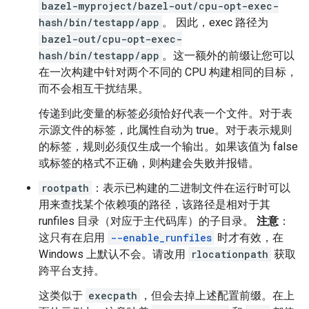
bazel-myproject/bazel-out/cpu-opt-exec-
hash/bin/testapp/app
。 因此，exec 路径为
bazel-out/cpu-opt-exec-
hash/bin/testapp/app
。这一额外的前缀让您可以
在一次构建中针对两个不同的 CPU 构建相同的目标，
而不会相互干扰结果。
传递到此变量的标签必须恰好代表一个文件。对于表
示源文件的标签，此属性自动为 true。对于表示规则
的标签，规则必须仅生成一个输出。如果该值为 false
或标签的格式不正确，则构建会失败并报错。
rootpath
：表示已构建的二进制文件在运行时可以
用来查找某个依赖项的路径，该路径是相对于其
runfiles 目录（对应于主代码库）的子目录。
注意
：
这只有在启用
--enable_runfiles
时才有效，在
Windows 上默认不会。请改用
rlocationpath
获取
跨平台支持。
这类似于
execpath
，但会去掉上述配置前缀。在上