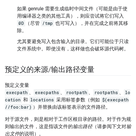
如果 genrule 需要生成临时中间文件（可能是由于使
用编译器之类的其他工具），则应尝试将它们写入
@D
（尽管
/tmp
也可写入），并在完成之前将其移
除。
尤其要避免写入包含输入的目录。它们可能位于只读
文件系统中。即使没有，这样做也会破坏源代码树。
预定义的来源
/
输出路径变量
预定义变量
execpath
、
execpaths
、
rootpath
、
rootpaths
、
lo
cation
和
locations
采用标签参数（例如
$(execpath
//foo:bar)
）并替换由该标签表示的文件路径。
对于源文件，则是相对于工作区根目录的路径。对于作为规
则输出的文件，这是指该文件的
输出路径
（请参阅下文对
输
出文件
的说明）。