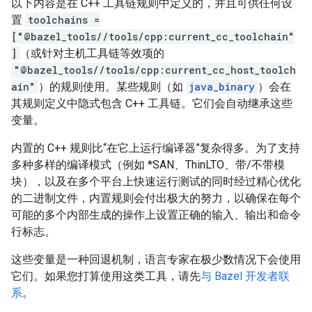
以下内容是在 C++ 工具链规则中定义的，并且可供任何设
置
toolchains =
["@bazel_tools//tools/cpp:current_cc_toolchain"
]
（或针对主机工具链等效项的
"@bazel_tools//tools/cpp:current_cc_host_toolch
ain"
）的规则使用。某些规则（如
java_binary
）会在
其规则定义中隐式包含 C++ 工具链。它们会自动继承这些
变量。
内置的 C++ 规则比“在它上运行编译器”复杂得多。为了支持
多种多样的编译模式（例如 *SAN、ThinLTO、带/不带模
块），以及在多个平台上快速运行测试的同时经过精心优化
的二进制文件，内置规则会付出极大的努力，以确保在每个
可能的多个内部生成的操作上设置正确的输入、输出和命令
行标志。
这些变量是一种回退机制，语言专家在极少数情况下会使用
它们。如果您打算使用这类工具，请先
与 Bazel 开发者联
系
。