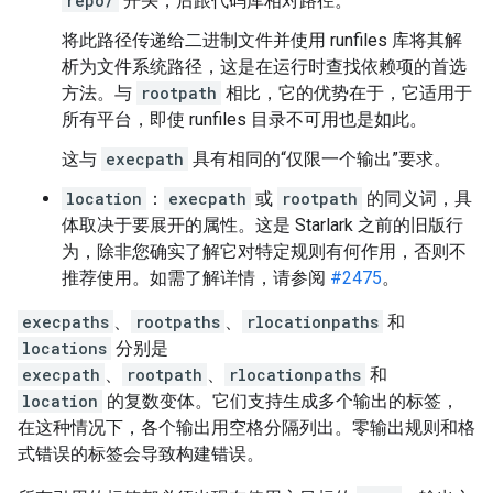
repo/
开头，后跟代码库相对路径。
将此路径传递给二进制文件并使用 runfiles 库将其解
析为文件系统路径，这是在运行时查找依赖项的首选
方法。与
rootpath
相比，它的优势在于，它适用于
所有平台，即使 runfiles 目录不可用也是如此。
这与
execpath
具有相同的“仅限一个输出”要求。
location
：
execpath
或
rootpath
的同义词，具
体取决于要展开的属性。这是 Starlark 之前的旧版行
为，除非您确实了解它对特定规则有何作用，否则不
推荐使用。如需了解详情，请参阅
#2475
。
execpaths
、
rootpaths
、
rlocationpaths
和
locations
分别是
execpath
、
rootpath
、
rlocationpaths
和
location
的复数变体。它们支持生成多个输出的标签，
在这种情况下，各个输出用空格分隔列出。零输出规则和格
式错误的标签会导致构建错误。