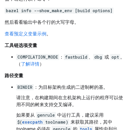
bazel info --show_make_env [build options]
然后看看输出中各个行的大写字母。
查看预定义变量示例
。
工具链选项变量
COMPILATION_MODE
：
fastbuild
、
dbg
或
opt
。
（
了解详情
）
路径变量
BINDIR
：为目标架构生成的二进制树的基。
请注意，在构建期间在主机架构上运行的程序可以使
用不同的树来支持交叉编译。
如果要从
genrule
中运行工具，建议采用
$(
execpath
toolname)
来获取其路径，其中
toolname
必须在
genrule
的
tools
属性中列出。