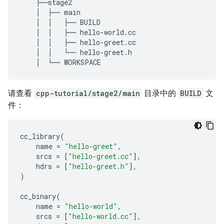
├──
stage2
│
├──
main
│
│
├──
BUILD
│
│
├──
hello
-
world
.
cc
│
│
├──
hello
-
greet
.
cc
│
│
└──
hello
-
greet
.
h
│
└──
WORKSPACE
请查看
cpp-tutorial/stage2/main
目录中的
BUILD
文
件：
cc_library
(
name
=
"hello-greet"
,
srcs
=
[
"hello-greet.cc"
],
hdrs
=
[
"hello-greet.h"
],
)
cc_binary
(
name
=
"hello-world"
,
srcs
=
[
"hello-world.cc"
],