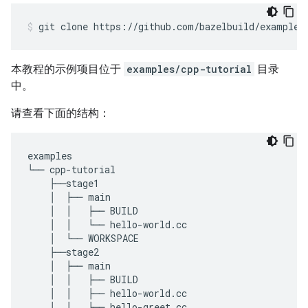
git
clone
https://github.com/bazelbuild/examples
本教程的示例项目位于
examples/cpp-tutorial
目录
中。
请查看下面的结构：
examples
└──
cpp
-
tutorial
├──
stage1
│
├──
main
│
│
├──
BUILD
│
│
└──
hello
-
world
.
cc
│
└──
WORKSPACE
├──
stage2
│
├──
main
│
│
├──
BUILD
│
│
├──
hello
-
world
.
cc
│
│
├──
hello
-
greet
.
cc