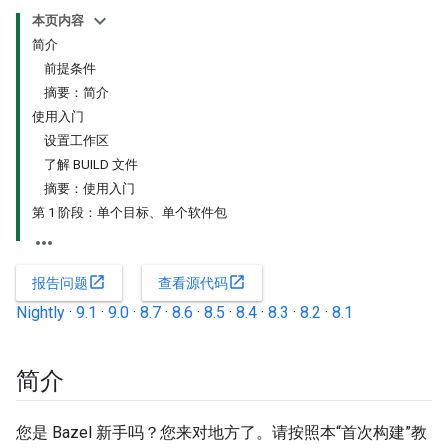
本页内容
简介
前提条件
摘要：简介
使用入门
设置工作区
了解 BUILD 文件
摘要：使用入门
第 1 阶段：单个目标、单个软件包
open_in_new
open_in_new
报告问题
查看源代码
Nightly
·
9.1
·
9.0
·
8.7
·
8.6
·
8.5
·
8.4
·
8.3
·
8.2
·
8.1
简介
您是 Bazel 新手吗？您来对地方了。请按照本“首次构建”教