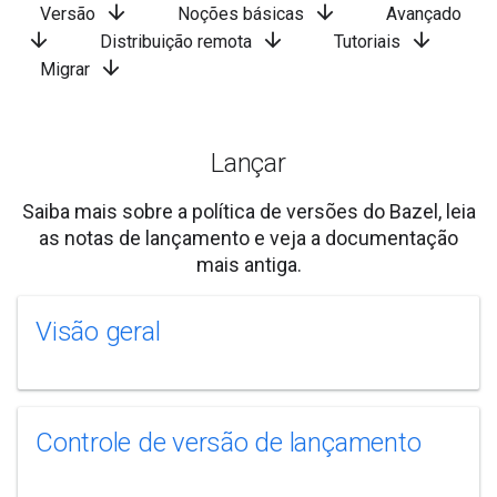
arrow_downward
arrow_downward
Versão
Noções básicas
Avançado
arrow_downward
arrow_downward
arrow_downward
Distribuição remota
Tutoriais
arrow_downward
Migrar
Lançar
Saiba mais sobre a política de versões do Bazel, leia
as notas de lançamento e veja a documentação
mais antiga.
Visão geral
Controle de versão de lançamento