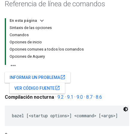
Referencia de línea de comandos
En esta página
Sintaxis de las opciones
Comandos
Opciones de inicio
Opciones comunes a todos los comandos
Opciones de Aquery
open_in_new
INFORMAR UN PROBLEMA
open_in_new
VER CÓDIGO FUENTE
Compilación nocturna
·
9.2
·
9.1
·
9.0
·
8.7
·
8.6