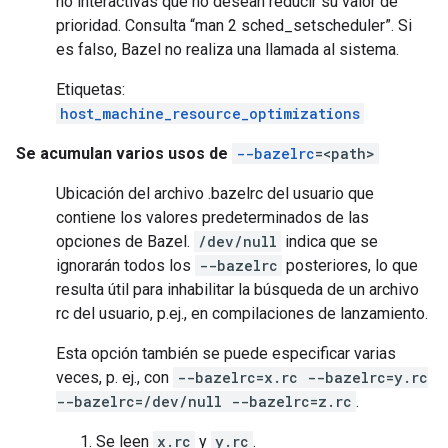
no interactivas que no desean reducir su valor de
prioridad. Consulta “man 2 sched_setscheduler”. Si
es falso, Bazel no realiza una llamada al sistema.
Etiquetas:
host_machine_resource_optimizations
Se acumulan varios usos de
--bazelrc
=<path>
Ubicación del archivo .bazelrc del usuario que
contiene los valores predeterminados de las
opciones de Bazel.
/dev/null
indica que se
ignorarán todos los
--bazelrc
posteriores, lo que
resulta útil para inhabilitar la búsqueda de un archivo
rc del usuario, p.ej., en compilaciones de lanzamiento.
Esta opción también se puede especificar varias
veces, p. ej., con
--bazelrc=x.rc --bazelrc=y.rc
--bazelrc=/dev/null --bazelrc=z.rc
.
Se leen
x.rc
y
y.rc
.