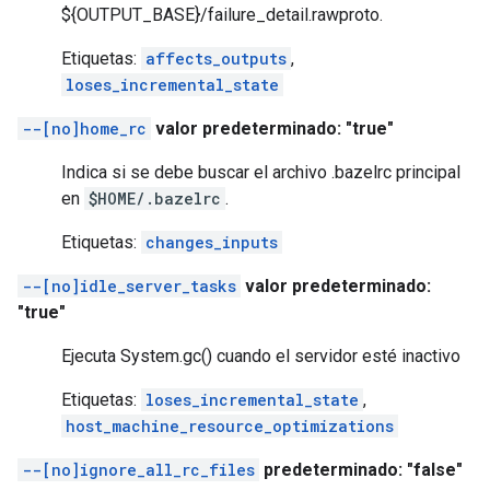
${OUTPUT_BASE}/failure_detail.rawproto.
Etiquetas:
affects_outputs
,
loses_incremental_state
--[no]home_rc
valor predeterminado: "true"
Indica si se debe buscar el archivo .bazelrc principal
en
$HOME/.bazelrc
.
Etiquetas:
changes_inputs
--[no]idle_server_tasks
valor predeterminado:
"true"
Ejecuta System.gc() cuando el servidor esté inactivo
Etiquetas:
loses_incremental_state
,
host_machine_resource_optimizations
--[no]ignore_all_rc_files
predeterminado: "false"