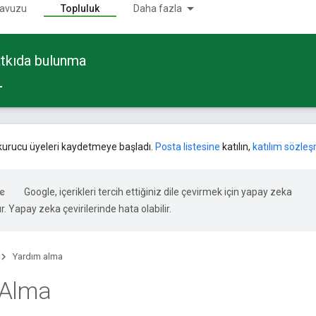
ılavuzu
Topluluk
Daha fazla
atkıda bulunma
 kurucu üyeleri kaydetmeye başladı.
Posta listesine
katılın,
katılım sözleş
Google, içerikleri tercih ettiğiniz dile çevirmek için yapay zeka
ır. Yapay zeka çevirilerinde hata olabilir.
Yardım alma
 Alma