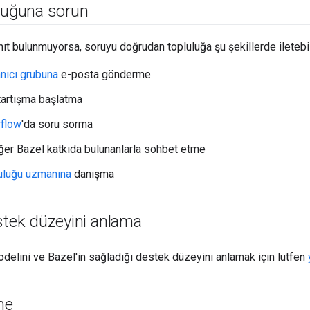
uluğuna sorun
nıt bulunmuyorsa, soruyu doğrudan topluluğa şu şekillerde iletebil
anıcı grubuna
e-posta gönderme
tartışma başlatma
rflow
'da soru sorma
iğer Bazel katkıda bulunanlarla sohbet etme
uluğu uzmanına
danışma
stek düzeyini anlama
odelini ve Bazel'in sağladığı destek düzeyini anlamak için lütfen
me