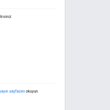
irsiniz:
yayın sayfasını
okuyun.