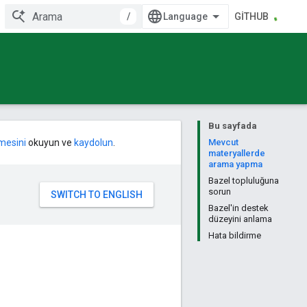
/
GITHUB
Bu sayfada
mesini
okuyun ve
kaydolun
.
Mevcut
materyallerde
arama yapma
Bazel topluluğuna
sorun
Bazel'in destek
düzeyini anlama
Hata bildirme