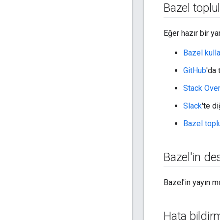
Bazel topl
Eğer hazır bir ya
Bazel kull
GitHub
'da 
Stack Ove
Slack
'te d
Bazel topl
Bazel'in de
Bazel'in yayın m
Hata bildir