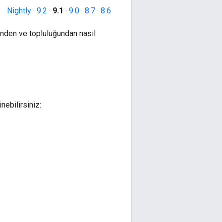
Nightly
·
9.2
·
9.1
·
9.0
·
8.7
·
8.6
inden ve topluluğundan nasıl
nebilirsiniz: