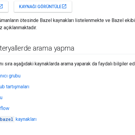
_in_new
open_in_new
KAYNAĞI GÖRÜNTÜLE
manların ötesinde Bazel kaynakları listelenmekte ve Bazel ekib
z açıklanmaktadır.
eryallerde arama yapma
ı sıra aşağıdaki kaynaklarda arama yaparak da faydalı bilgiler edi
nıcı grubu
ub tartışmaları
gu
rflow
bazel
kaynakları