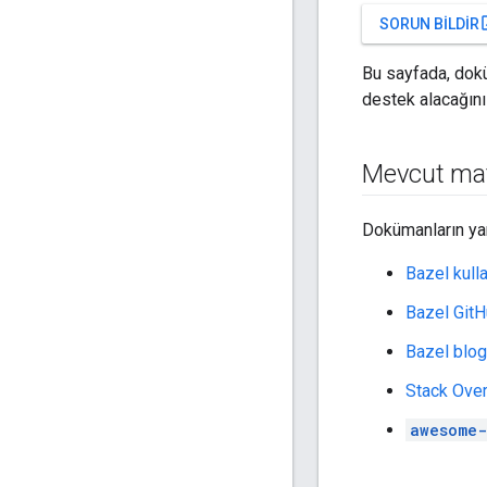
open
SORUN BILDIR
Bu sayfada, dokü
destek alacağını
Mevcut mat
Dokümanların yan
Bazel kulla
Bazel GitH
Bazel blo
Stack Ove
awesome-