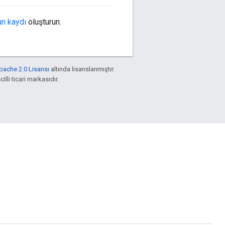
un kaydı
oluşturun.
pache 2.0 Lisansı
altında lisanslanmıştır.
illi ticari markasıdır.