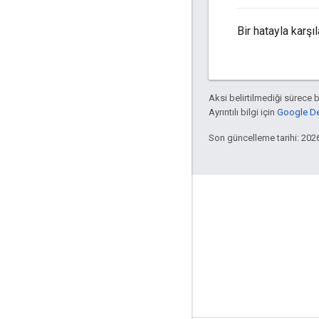
Bir hatayla karş
Aksi belirtilmediği sürece 
Ayrıntılı bilgi için
Google Dev
Son güncelleme tarihi: 202
Bağlı kalma
Blog
GitHub