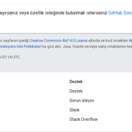
ılaşırsanız veya özellik isteğinde bulunmak isterseniz
GitHub Sor
bu sayfanın içeriği
Creative Commons Atıf 4.0 Lisansı
altında ve kod örnekleri
A
elopers Site Politikaları
'na göz atın. Java, Oracle ve/veya satış ortaklarının tesc
6-07-14 UTC.
Destek
Destek
Sorun izleyici
Slack
Stack Overflow