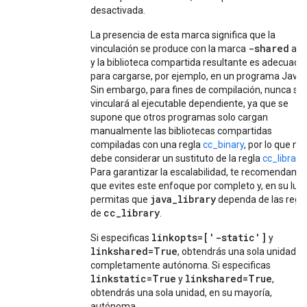
desactivada.
La presencia de esta marca significa que la
-shared
g
vinculación se produce con la marca
a
y la biblioteca compartida resultante es adecuada
para cargarse, por ejemplo, en un programa Java.
Sin embargo, para fines de compilación, nunca se
vinculará al ejecutable dependiente, ya que se
supone que otros programas solo cargan
manualmente las bibliotecas compartidas
compiladas con una regla
cc_binary
, por lo que no
debe considerar un sustituto de la regla
cc_library
.
Para garantizar la escalabilidad, te recomendamo
que evites este enfoque por completo y, en su luga
java_library
permitas que
dependa de las regl
cc_library
de
.
linkopts=['-static']
Si especificas
y
linkshared=True
, obtendrás una sola unidad
completamente autónoma. Si especificas
linkstatic=True
linkshared=True
y
,
obtendrás una sola unidad, en su mayoría,
autónoma.