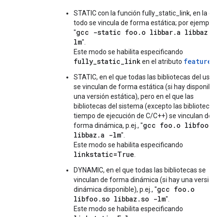
STATIC con la función fully_static_link, en la q
todo se vincula de forma estática; por ejemplo,
gcc -static foo.o libbar.a libbaz.a
"
lm
".
Este modo se habilita especificando
fully_static_link
features
en el atributo
.
STATIC, en el que todas las bibliotecas del usua
se vinculan de forma estática (si hay disponibl
una versión estática), pero en el que las
bibliotecas del sistema (excepto las bibliotecas
tiempo de ejecución de C/C++) se vinculan de
gcc foo.o libfoo.a
forma dinámica, p.ej., "
libbaz.a -lm
".
Este modo se habilita especificando
linkstatic=True
.
DYNAMIC, en el que todas las bibliotecas se
vinculan de forma dinámica (si hay una versión
gcc foo.o
dinámica disponible), p.ej., "
libfoo.so libbaz.so -lm
".
Este modo se habilita especificando