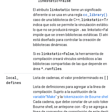
linkstatic=False
.
linkstatic
El atributo
tiene un significado
cc_library()
diferente si se usa en una regla
. E
linkstatic=Tru
caso de una biblioteca de C++,
indica que solo se permite la vinculación estática, 
.so
lo que no se producirá ningún
. linkstatic=Fals
impide que se creen bibliotecas estáticas. El atrib
está diseñado para controlar la creación de
bibliotecas dinámicas.
linkstatic=False
Si es
, la herramienta de
compilación creará vínculos simbólicos a las
bibliotecas compartidas de las que depende en el
*.runfiles
área
.
local
_
[]
Lista de cadenas; el valor predeterminado es
defines
Lista de definiciones para agregar a la línea de
compilación. Sujeto a la sustitución de la
variable"Make"
y la
tokenización de Bourne shell
.
Cada cadena, que debe constar de un solo token 
-D
Bourne shell, se antepone con
y se agrega a la
línea de comandos de compilación de este destino