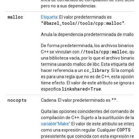
pero no a sus dependencias.
malloc
Etiqueta
: El valor predeterminado es
"@bazel_tools//tools/cpp:malloc"
.
Anula la dependencia predeterminada de malloc.
De forma predeterminada, los archivos binarios d
//tools/cpp:malloc
C++ se vinculan con
, que 
una biblioteca vacía, por lo que el archivo binario
termina usando malloc de libc. Esta etiqueta debe
cc_library
hacer referencia a un
. Si la compilac
es para una regla que no es de C++, esta opción n
tiene efecto. El valor de este atributo se ignora si 
linkshared=True
especifica
.
nocopts
""
Cadena. El valor predeterminado es
.
Quita las opciones coincidentes del comando de
compilación de C++. Sujeto a la sustitución de la
variable"Make"
El valor de este atributo se interpr
COPTS
como una expresión regular. Cualquier
preexistente que coincida con esta expresión regu