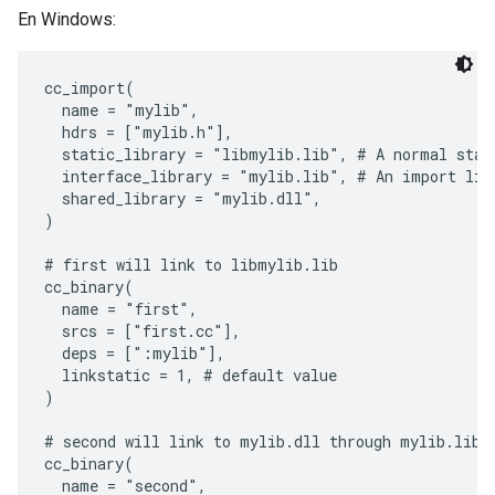
En Windows:
cc_import(

  name = "mylib",

  hdrs = ["mylib.h"],

  static_library = "libmylib.lib", # A normal stati
  interface_library = "mylib.lib", # An import libr
  shared_library = "mylib.dll",

)

# first will link to libmylib.lib

cc_binary(

  name = "first",

  srcs = ["first.cc"],

  deps = [":mylib"],

  linkstatic = 1, # default value

)

# second will link to mylib.dll through mylib.lib

cc_binary(

  name = "second",
