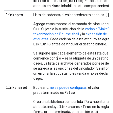
malloc
--custom_malloc
o
). Establecer este
None
atributo en
inhabilita este comportamiento.
linkopts
[]
Lista de cadenas; el valor predeterminado es
Agrega estas marcas al comando del vinculador d
C++. Sujeto a la sustitución de la
variable"Make"
, l
tokenización de Bourne shell
y la
expansión de
etiquetas
. Cada cadena de este atributo se agreg
LINKOPTS
antes de vincular el destino binario.
Se supone que cada elemento de esta lista que n
$
-
comience con
o
es la etiqueta de un destino e
deps
. La lista de archivos generados por ese dest
se agrega a las opciones del vinculador. Se inform
un error si la etiqueta no es válida o no se declara 
deps
.
linkshared
Booleano;
no se puede configurar
; el valor
False
predeterminado es
Crea una biblioteca compartida. Para habilitar est
linkshared=True
atributo, incluye
en tu regla. 
forma predeterminada, esta opción está