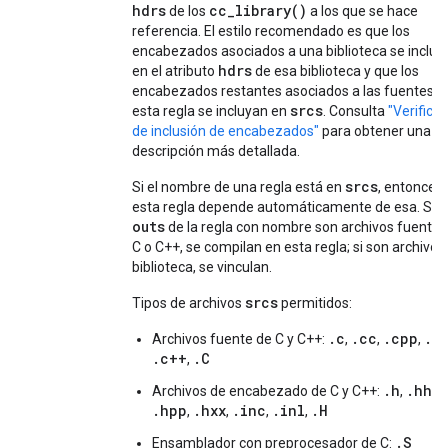
hdrs
cc_library()
de los
a los que se hace
referencia. El estilo recomendado es que los
encabezados asociados a una biblioteca se incluy
hdrs
en el atributo
de esa biblioteca y que los
encabezados restantes asociados a las fuentes d
srcs
esta regla se incluyan en
. Consulta
"Verifica
de inclusión de encabezados"
para obtener una
descripción más detallada.
srcs
Si el nombre de una regla está en
, entonces
esta regla depende automáticamente de esa. Si l
outs
de la regla con nombre son archivos fuente 
C o C++, se compilan en esta regla; si son archivos
biblioteca, se vinculan.
srcs
Tipos de archivos
permitidos:
.c
.cc
.cpp
.c
Archivos fuente de C y C++:
,
,
,
.c++
.C
,
.h
.hh
Archivos de encabezado de C y C++:
,
,
.hpp
.hxx
.inc
.inl
.H
,
,
,
,
.S
Ensamblador con preprocesador de C: