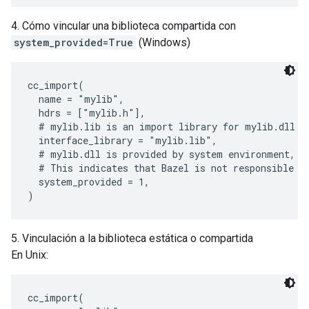
4. Cómo vincular una biblioteca compartida con
system_provided=True
(Windows)
cc_import(

  name = "mylib",

  hdrs = ["mylib.h"],

  # mylib.lib is an import library for mylib.dll wh
  interface_library = "mylib.lib",

  # mylib.dll is provided by system environment, fo
  # This indicates that Bazel is not responsible fo
  system_provided = 1,

5. Vinculación a la biblioteca estática o compartida
En Unix:
cc_import(
