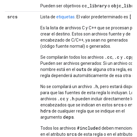
cc_library
objc_libra
Pueden ser objetivos
o
srcs
[]
Lista de
etiquetas
. El valor predeterminado es
.
Es la lista de archivos C y C++ que se procesan par
crear el destino. Estos son archivos fuente y de
encabezado de C/C++, ya sean no generados
(código fuente normal) o generados.
.cc
.c
.cpp
Se compilarán todos los archivos
,
y
.
Pueden ser archivos generados: Si un archivo con
outs
nombre está en el
de alguna otra regla, esta
regla dependerá automáticamente de esa otra reg
.h
No se compilará un archivo
, pero estará dispon
para que las fuentes de esta regla lo incluyan. Los
.cc
.h
archivos
y
pueden incluir directamente los
srcs
encabezados que se indican en estos
o en el
hdrs
de cualquier regla que se indique en el
deps
argumento
.
#include
Todos los archivos
d deben mencionar
srcs
en el atributo
de esta regla o en el atributo