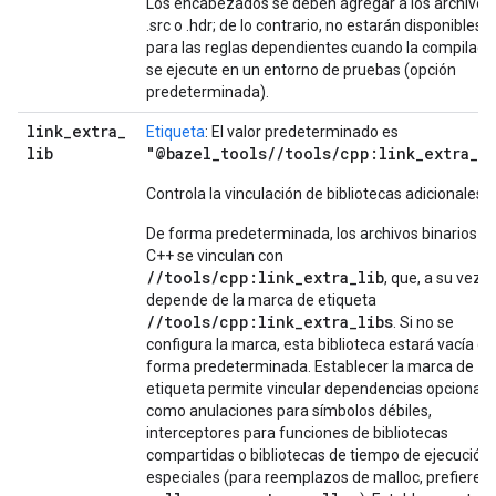
Los encabezados se deben agregar a los archivos
.src o .hdr; de lo contrario, no estarán disponibles
para las reglas dependientes cuando la compilaci
se ejecute en un entorno de pruebas (opción
predeterminada).
link
_
extra
_
Etiqueta
: El valor predeterminado es
lib
"@bazel_tools//tools/cpp:link_extra_li
Controla la vinculación de bibliotecas adicionales.
De forma predeterminada, los archivos binarios d
C++ se vinculan con
//tools/cpp:link_extra_lib
, que, a su vez,
depende de la marca de etiqueta
//tools/cpp:link_extra_libs
. Si no se
configura la marca, esta biblioteca estará vacía de
forma predeterminada. Establecer la marca de
etiqueta permite vincular dependencias opcionale
como anulaciones para símbolos débiles,
interceptores para funciones de bibliotecas
compartidas o bibliotecas de tiempo de ejecución
especiales (para reemplazos de malloc, prefiere