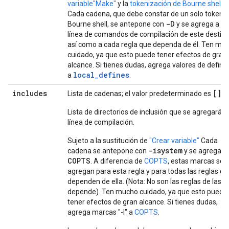
variable"Make"
y la
tokenización de Bourne shell
.
Cada cadena, que debe constar de un solo token 
-D
Bourne shell, se antepone con
y se agrega a la
línea de comandos de compilación de este destino
así como a cada regla que dependa de él. Ten mu
cuidado, ya que esto puede tener efectos de gran
alcance. Si tienes dudas, agrega valores de definic
local_defines
a
.
includes
[]
Lista de cadenas; el valor predeterminado es
Lista de directorios de inclusión que se agregarán 
línea de compilación.
Sujeto a la sustitución de
"Crear variable"
Cada
-isystem
cadena se antepone con
y se agrega a
COPTS
. A diferencia de
COPTS
, estas marcas se
agregan para esta regla y para todas las reglas qu
dependen de ella. (Nota: No son las reglas de las q
depende). Ten mucho cuidado, ya que esto puede
tener efectos de gran alcance. Si tienes dudas,
agrega marcas "-I" a
COPTS
.