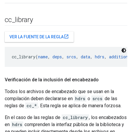
cc
_
library
open_in_new
VER LA FUENTE DE LA REGLA
cc_library(
name
, 
deps
, 
srcs
, 
data
, 
hdrs
, 
additiona
Verificación de la inclusión del encabezado
Todos los archivos de encabezado que se usan en la
compilación deben declararse en
hdrs
o
srcs
de las
reglas de
cc_*
. Esta regla se aplica de manera forzosa.
En el caso de las reglas de
cc_library
, los encabezados
en
hdrs
comprenden la interfaz pública de la biblioteca y
se pueden incluir directamente desde los archivos en