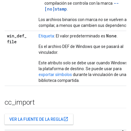
--
compilación se controla con la marca
[no]stamp
.
Los archivos binarios con marca
no
se vuelven a
compilar, a menos que cambien sus dependencias
win
_
def
_
None
Etiqueta
: El valor predeterminado es
.
file
Es el archivo DEF de Windows que se pasará al
vinculador.
Este atributo solo se debe usar cuando Windows e
la plataforma de destino. Se puede usar para
exportar símbolos
durante la vinculación de una
biblioteca compartida.
cc
_
import
open_in_new
VER LA FUENTE DE LA REGLA