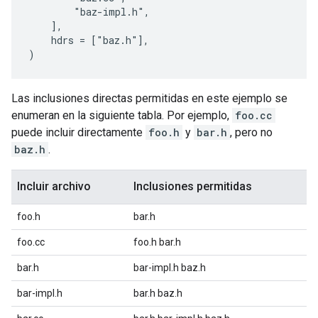
        "baz-impl.h",

    ],

    hdrs = ["baz.h"],

Las inclusiones directas permitidas en este ejemplo se
enumeran en la siguiente tabla. Por ejemplo,
foo.cc
puede incluir directamente
foo.h
y
bar.h
, pero no
baz.h
.
Incluir archivo
Inclusiones permitidas
foo.h
bar.h
foo.cc
foo.h bar.h
bar.h
bar-impl.h baz.h
bar-impl.h
bar.h baz.h