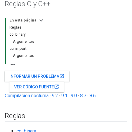
Reglas C y C++
En esta página
Reglas
cc_binary
Argumentos
cc_import
Argumentos
open_in_new
INFORMAR UN PROBLEMA
open_in_new
VER CÓDIGO FUENTE
Compilación nocturna
·
9.2
·
9.1
·
9.0
·
8.7
·
8.6
Reglas
cc_binary