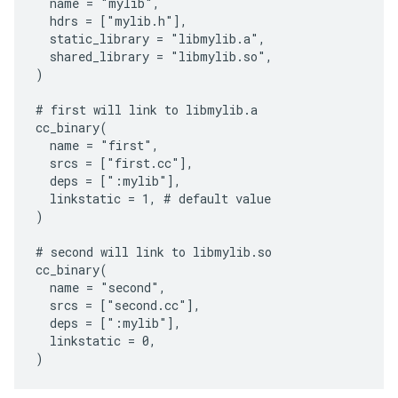
  name = "mylib",

  hdrs = ["mylib.h"],

  static_library = "libmylib.a",

  shared_library = "libmylib.so",

)

# first will link to libmylib.a

cc_binary(

  name = "first",

  srcs = ["first.cc"],

  deps = [":mylib"],

  linkstatic = 1, # default value

)

# second will link to libmylib.so

cc_binary(

  name = "second",

  srcs = ["second.cc"],

  deps = [":mylib"],

  linkstatic = 0,
