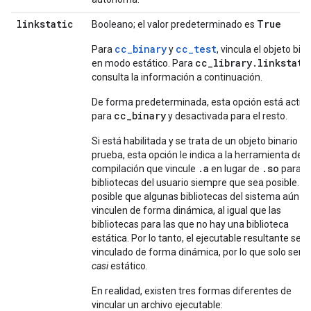
linkstatic
True
Booleano; el valor predeterminado es
cc_binary
cc_test
Para
y
, vincula el objeto bina
cc
_
library
.
linkstati
en modo estático. Para
consulta la información a continuación.
De forma predeterminada, esta opción está activ
cc_binary
para
y desactivada para el resto.
Si está habilitada y se trata de un objeto binario o
prueba, esta opción le indica a la herramienta de
.a
.so
compilación que vincule
en lugar de
para l
bibliotecas del usuario siempre que sea posible. E
posible que algunas bibliotecas del sistema aún s
vinculen de forma dinámica, al igual que las
bibliotecas para las que no hay una biblioteca
estática. Por lo tanto, el ejecutable resultante seg
vinculado de forma dinámica, por lo que solo será
casi
estático.
En realidad, existen tres formas diferentes de
vincular un archivo ejecutable: