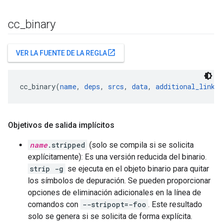
cc
_
binary
open_in_new
VER LA FUENTE DE LA REGLA
cc_binary(
name
, 
deps
, 
srcs
, 
data
, 
additional_linke
Objetivos de salida implícitos
name
.stripped
(solo se compila si se solicita
explícitamente): Es una versión reducida del binario.
strip -g
se ejecuta en el objeto binario para quitar
los símbolos de depuración. Se pueden proporcionar
opciones de eliminación adicionales en la línea de
comandos con
--stripopt=-foo
. Este resultado
solo se genera si se solicita de forma explícita.