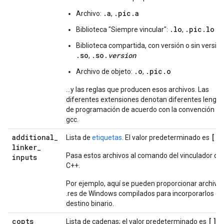
.a
.pic.a
Archivo:
,
.lo
.pic.lo
Biblioteca "Siempre vincular":
,
Biblioteca compartida, con versión o sin versión
.so
.so.
version
,
.o
.pic.o
Archivo de objeto:
,
…y las reglas que producen esos archivos. Las
diferentes extensiones denotan diferentes lengua
de programación de acuerdo con la convención de
gcc.
additional
_
[]
Lista de
etiquetas
. El valor predeterminado es
.
linker
_
Pasa estos archivos al comando del vinculador de
inputs
C++.
Por ejemplo, aquí se pueden proporcionar archivo
.res de Windows compilados para incorporarlos en
destino binario.
copts
[]
Lista de cadenas; el valor predeterminado es