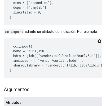
  srcs = ["second.cc"],

  deps = [":mylib"],

  linkstatic = 0,

cc_import
admite un atributo de inclusión. Por ejemplo:
  cc_import(

  name = "curl_lib",

  hdrs = glob(["vendor/curl/include/curl/*.h"]),

  includes = [ "vendor/curl/include" ],

  shared_library = "vendor/curl/lib/.libs/libcurl.d
Argumentos
Atributos