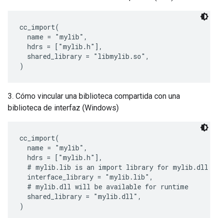
cc_import(

  name = "mylib",

  hdrs = ["mylib.h"],

  shared_library = "libmylib.so",

3. Cómo vincular una biblioteca compartida con una
biblioteca de interfaz (Windows)
cc_import(

  name = "mylib",

  hdrs = ["mylib.h"],

  # mylib.lib is an import library for mylib.dll wh
  interface_library = "mylib.lib",

  # mylib.dll will be available for runtime

  shared_library = "mylib.dll",
