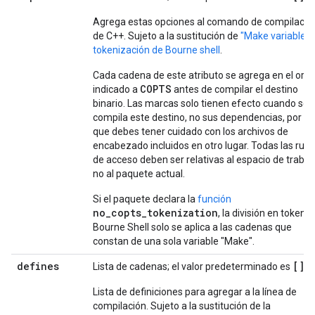
Agrega estas opciones al comando de compilació
de C++. Sujeto a la sustitución de
"Make variable"
y
tokenización de Bourne shell
.
Cada cadena de este atributo se agrega en el ord
COPTS
indicado a
antes de compilar el destino
binario. Las marcas solo tienen efecto cuando se
compila este destino, no sus dependencias, por lo
que debes tener cuidado con los archivos de
encabezado incluidos en otro lugar. Todas las ruta
de acceso deben ser relativas al espacio de trabaj
no al paquete actual.
Si el paquete declara la
función
no_copts_tokenization
, la división en tokens
Bourne Shell solo se aplica a las cadenas que
constan de una sola variable "Make".
defines
[]
Lista de cadenas; el valor predeterminado es
Lista de definiciones para agregar a la línea de
compilación. Sujeto a la sustitución de la