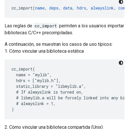
cc_import(
name
, 
deps
, 
data
, 
hdrs
, 
alwayslink
, 
comp
Las reglas de
cc_import
permiten a los usuarios importar
bibliotecas C/C++ precompiladas.
A continuación, se muestran los casos de uso típicos:
1. Cómo vincular una biblioteca estática
cc_import(

  name = "mylib",

  hdrs = ["mylib.h"],

  static_library = "libmylib.a",

  # If alwayslink is turned on,

  # libmylib.a will be forcely linked into any bina
  # alwayslink = 1,

2. Cómo vincular una biblioteca compartida (Unix)