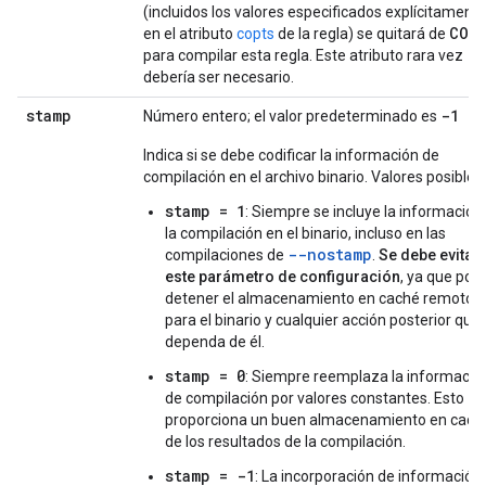
(incluidos los valores especificados explícitament
COP
en el atributo
copts
de la regla) se quitará de
para compilar esta regla. Este atributo rara vez
debería ser necesario.
stamp
-1
Número entero; el valor predeterminado es
Indica si se debe codificar la información de
compilación en el archivo binario. Valores posibles:
stamp = 1
: Siempre se incluye la información
la compilación en el binario, incluso en las
--nostamp
compilaciones de
.
Se debe evitar
este parámetro de configuración
, ya que podr
detener el almacenamiento en caché remoto
para el binario y cualquier acción posterior que
dependa de él.
stamp = 0
: Siempre reemplaza la informació
de compilación por valores constantes. Esto
proporciona un buen almacenamiento en cach
de los resultados de la compilación.
stamp = -1
: La incorporación de información