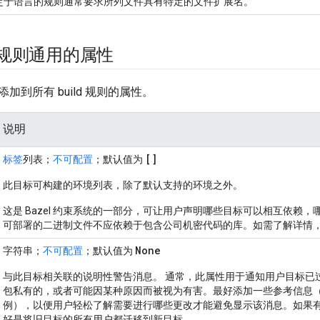
定于语言的规则通常要求所列文件具有特定的文件扩展名。
ld 规则通用的属性
加到所有 build 规则的属性。
说明
[]
标签
列表；
不可配置
；默认值为
此目标可构建的环境列表，除了默认支持的环境之外。
这是 Bazel 约束系统的一部分，可让用户声明哪些目标可以相互依赖
可部署的二进制文件不应依赖于包含公司机密代码的库。如需了解详情
None
字符串；
不可配置
；默认值为
与此目标相关联的说明性警告消息。 通常，此属性用于通知用户目标已
包私有的，或者可能因某种原因而被视为有害。最好添加一些参考信息（例如
例），以便用户轻松了解需要进行哪些更改才能避免显示该消息。如果
好是将旧目标的所有用户都迁移到新目标。