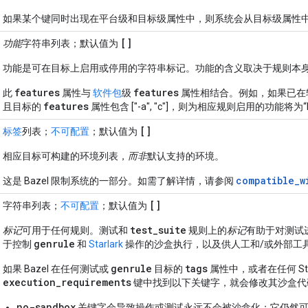
如果某个键同时出现在平台级和目标级属性中，则系统会从目标级属性
[]
功能
字符串列表；默认值为
功能是可在目标上启用或停用的字符串标记。功能的含义取决于规则本
features
features
此
属性与
软件包
级
属性相结合。例如，如果已在软件包
features
且目标的
属性包含 ["-a", "c"]，则为相应规则启用的功能将为“b
[]
标签
列表；
不可配置
；默认值为
相应目标可构建的环境列表，
而非
默认支持的环境。
compatible_w
这是 Bazel 限制系统的一部分。如需了解详情，请参阅
[]
字符串列表；
不可配置
；默认值为
test_suite
标记
可用于任何规则。测试和
规则上的
标记
有助于对测试
genrule
于控制
和
Starlark
操作的沙盒执行，以及供人工和/或外部工
genrule
tags
如果 Bazel 在任何测试或
目标的
属性中，或者在任何 Star
execution_requirements
键中找到以下关键字，就会修改其沙盒代
no-sandbox
关键字会导致操作或测试永远不会被沙盒化；它仍然可以