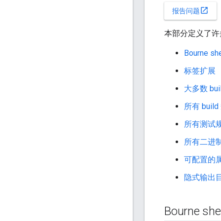
open_in_new
报告问题
本部分定义了许多
Bourne s
标签扩展
大多数 bu
所有 bui
所有测试规则
所有二进制规
可配置的
隐式输出
Bourne sh