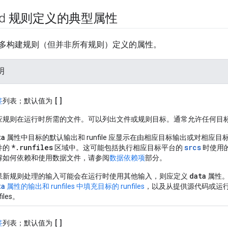
ild 规则定义的典型属性
多构建规则（但并非所有规则）定义的属性。
明
[]
签
列表；默认值为
应规则在运行时所需的文件。可以列出文件或规则目标。通常允许任何目
ta
属性中目标的默认输出和 runfile 应显示在由相应目标输出或对相
*.runfiles
srcs
件的
区域中。这可能包括执行相应目标平台的
时使用
解如何依赖和使用数据文件，请参阅
数据依赖项
部分。
data
果新规则处理的输入可能会在运行时使用其他输入，则应定义
属性。
ta
属性的输出和 runfiles 中填充目标的 runfiles
，以及从提供源代码或运
files。
[]
签
列表；默认值为