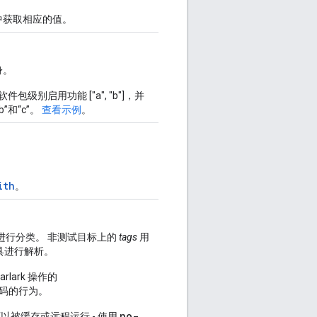
中获取相应的值。
身。
级别启用功能 ["a", "b"]，并
”和“c”。
查看示例
。
ith
。
进行分类。 非测试目标上的
tags
用
具进行解析。
lark 操作的
码的行为。
no-
被缓存或远程运行 - 使用