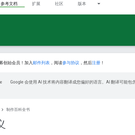
参考文档
扩展
社区
版本
募创始会员！加入
邮件列表
，阅读
参与协议
，然后
注册
！
Google 会使用 AI 技术将内容翻译成您偏好的语言。AI 翻译可能包
制作百科全书
义