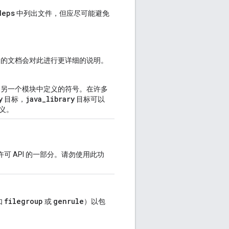
deps
中列出文件，但应尽可能避免
定的文档会对此进行更详细的说明。
另一个模块中定义的符号。在许多
y
java_library
目标，
目标可以
义。
可 API 的一部分。请勿使用此功
filegroup
genrule
如
或
）以包