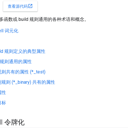
open_in_new
查看源代码
函数或 build 规则通用的各种术语和概念。
hell 词元化
ild 规则定义的典型属性
ld 规则通用的属性
共有的属性 (*_test)
则 (*_binary) 共有的属性
属性
目标
ell 令牌化