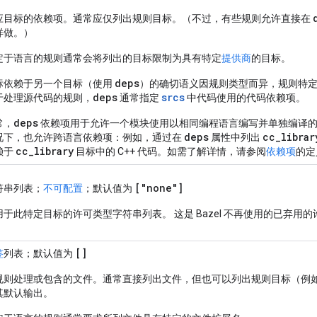
应目标的依赖项。通常应仅列出规则目标。（不过，有些规则允许直接在
样做。）
定于语言的规则通常会将列出的目标限制为具有特定
提供商
的目标。
deps
标依赖于另一个目标（使用
）的确切语义因规则类型而异，规则特
deps
srcs
于处理源代码的规则，
通常指定
中代码使用的代码依赖项。
deps
常，
依赖项用于允许一个模块使用以相同编程语言编写并单独编译的
deps
cc_librar
况下，也允许跨语言依赖项：例如，通过在
属性中列出
cc_library
赖于
目标中的 C++ 代码。如需了解详情，请参阅
依赖项
的定
["none"]
符串列表；
不可配置
；默认值为
用于此特定目标的许可类型字符串列表。 这是 Bazel 不再使用的已弃用的许
。
[]
签
列表；默认值为
规则处理或包含的文件。通常直接列出文件，但也可以列出规则目标（例
其默认输出。