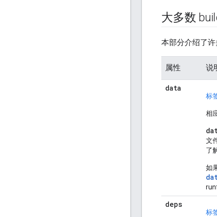
大多数 bu
本部分介绍了许
属性
说
data
标
相
da
文
了
如
da
run
deps
标