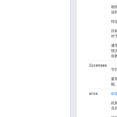
相
这
特
目
对
通
情
依
licenses
字
要
能
srcs
标
此
含