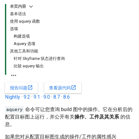
本页内容
基本语法
使用 aquery 函数
选项
构建选项
Aquery 选项
其他工具和功能
针对 Skyframe 状态进行查询
比较 aquery 输出
open_in_new
open_in_new
报告问题
查看源代码
Nightly
·
9.2
·
9.1
·
9.0
·
8.7
·
8.6
aquery
命令可让您查询 build 图中的操作。它在分析后的
配置目标图上运行，并公开有关
操作、工件及其关系
的信
息。
如果您对从配置目标图生成的操作/工件的属性感兴