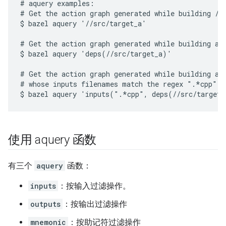
# aquery examples:

# Get the action graph generated while building //s
$ bazel aquery '//src/target_a'

# Get the action graph generated while building all
$ bazel aquery 'deps(//src/target_a)'

# Get the action graph generated while building all
# whose inputs filenames match the regex ".*cpp".

使用 aquery 函数
有三个
aquery
函数：
inputs
：按输入过滤操作。
outputs
：按输出过滤操作
mnemonic
：按助记符过滤操作