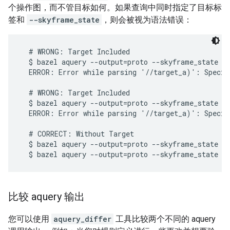
个操作图，而不管目标如何。如果查询中同时指定了目标标
签和
--skyframe_state
，则会被视为语法错误：
  # WRONG: Target Included

  $ bazel aquery --output=proto --skyframe_state **
  ERROR: Error while parsing '//target_a)': Specif
  # WRONG: Target Included

  $ bazel aquery --output=proto --skyframe_state '
  ERROR: Error while parsing '//target_a)': Specif
  # CORRECT: Without Target

  $ bazel aquery --output=proto --skyframe_state

比较 aquery 输出
您可以使用
aquery_differ
工具比较两个不同的 aquery