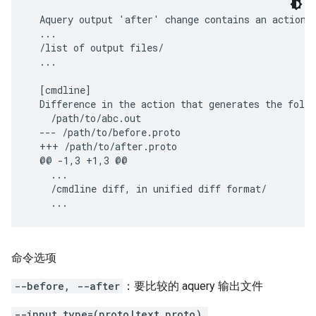
  Aquery output 'after' change contains an action t
  ...

  /list of output files/

  ...

  [cmdline]

  Difference in the action that generates the follo
    /path/to/abc.out

  --- /path/to/before.proto

  +++ /path/to/after.proto

  @@ -1,3 +1,3 @@

    ...

    /cmdline diff, in unified diff format/

命令选项
--before, --after
：要比较的 aquery 输出文件
--input_type=(proto|text_proto),