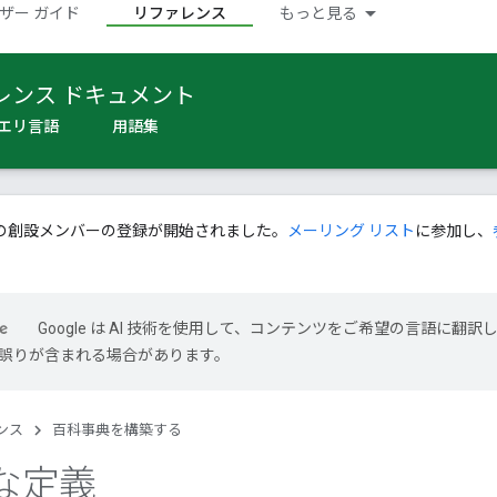
ザー ガイド
リファレンス
もっと見る
レンス ドキュメント
エリ言語
用語集
の創設メンバーの登録が開始されました。
メーリング リスト
に参加し、
Google は AI 技術を使用して、コンテンツをご希望の言語に翻訳
には誤りが含まれる場合があります。
ンス
百科事典を構築する
な定義