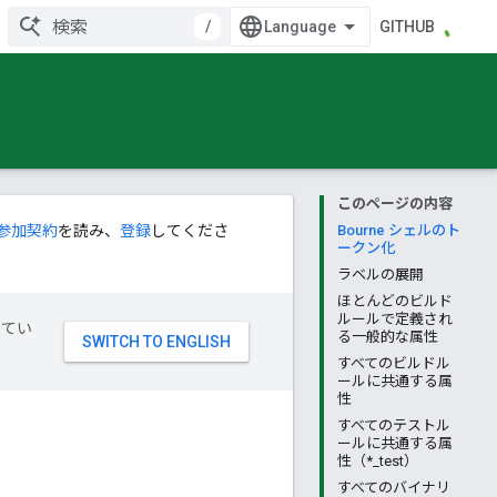
/
GITHUB
このページの内容
参加契約
を読み、
登録
してくださ
Bourne シェルのト
ークン化
ラベルの展開
ほとんどのビルド
ルールで定義され
してい
る一般的な属性
すべてのビルドル
ールに共通する属
性
すべてのテストル
ールに共通する属
性（*_test）
すべてのバイナリ