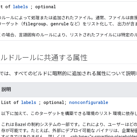
st of
labels
; optional
のルールによって処理または追加されたファイル。通常、ファイルは直接
filegroup
genrule
ターゲット（
、
など）をリスト化して、 出力が含
くの場合、言語固有のルールにより、リストされたファイルには特定のル
ビルドルールに共通する属性
では、すべてのビルドに暗黙的に追加される属性について説明し
説明
List of
labels
; optional;
nonconfigurable
以下に加えて、このターゲットを構築できる環境のリスト 環境に依存
これは Bazel の制約システムの一部です。これにより、ユーザーはどの 
存が可能です。たとえば、外部にデプロイ可能な バイナリは、企業秘
すべきではありません。詳しくは、 <ph type="x-smartling-placeholder