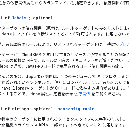
 任意の依存関係属性からのランファイルも指定できます。 依存関係が存
st of
labels
; optional
のターゲットの依存関係。通常は、ルール ターゲットのみをリストしま
deps
、
にファイルを直接リストすることが許可されます。 使用しない
常、言語固有のルールにより、リストされるターゲットは、 特定の
プロ
ーゲットが、Cloud KMS を使用して別のリソースに依存することの意
ルールの種類に固有で、ルールに固有の ドキュメントをご覧ください。
deps
は通常、Java 内のコードで使用されるコード依存関係を指定しま
deps
とんどの場合、
依存関係は、1 つのモジュールで 同じプログラミ
で定義されているシンボルと、 個別にコンパイルします。言語をまたぐ
java_library
、
ターゲットが C++ コードに依存する場合があります。
deps
ストすることで、
属性。定義を表示
依存関係
をご覧ください。
st of strings; optional;
nonconfigurable
の特定のターゲットに使用されるライセンス タイプの文字列のリスト。 こ
た非推奨のライセンス API の一部です。すべきでないこと 使用します。