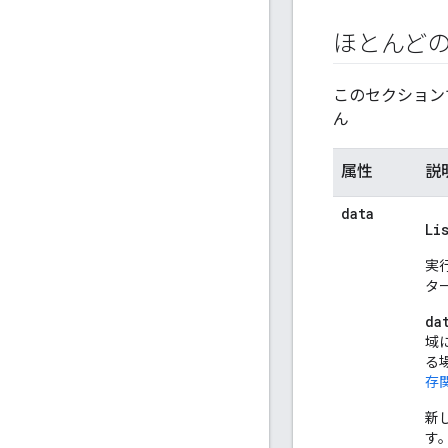
ほとんど
このセクション
ん
属性
説
data
Li
実
タ
da
域
る
存
新
す