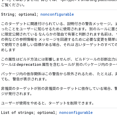
ご覧ください。
String; optional;
nonconfigurable
このターゲットに関連付けられている、説明付きの警告メッセージ。 
ったことをユーザーに知らせるために使用されます。 別のルールに置
に限定公開されている なんらかの理由で有害と判断されます名前は、 
の例などの参照情報を メッセージを回避するために必要な変更を簡単
て使用できる新しい目標がある場合、それは 古いターゲットのすべて
めします
この属性はビルド方法には影響しませんが、 ビルドツールの診断出力
deprecation
ツールは
属性を含むルールが 別のパッケージ内のター
パッケージ内の依存関係はこの警告から除外されるため、 たとえば、
ても、 警告が表示されます。
非推奨のターゲットが別の非推奨のターゲットに依存している場合、警
ジが発行されます。
ユーザーが使用をやめると、ターゲットを削除できます。
List of strings; optional;
nonconfigurable