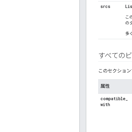
srcs
Li
こ
の
多
すべての
このセクション
属性
compatible
_
with