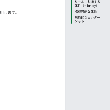
ルールに共通する
属性（*_binary）
構成可能な属性
用します。
暗黙的な出力ター
ゲット