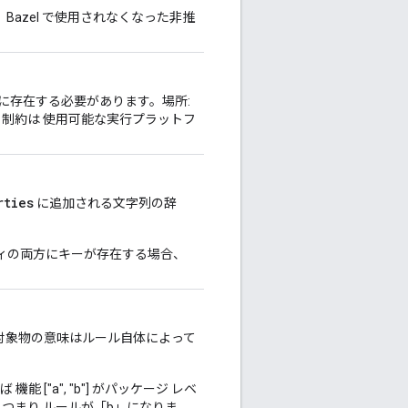
azel で使用されなくなった非推
に存在する必要があります。場所:
制約は 使用可能な実行プラットフ
。
rties
に追加される文字列の辞
ティの両方にキーが存在する場合、
対象物の意味はルール自体によって
機能 ["a", "b"] がパッケージ レベ
c"]、つまり ルールが「b」になりま