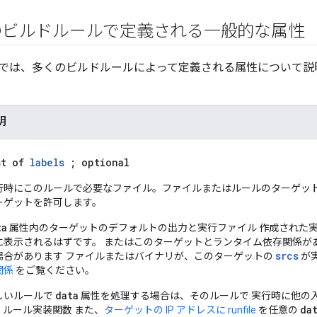
のビルドルールで定義される一般的な属性
では、多くのビルドルールによって定義される属性について説
明
st of
labels
; optional
行時にこのルールで必要なファイル。ファイルまたはルールのターゲット
ーゲットを許可します。
ta
属性内のターゲットのデフォルトの出力と実行ファイル 作成された
に表示されるはずです。 またはこのターゲットとランタイム依存関係が
srcs
場合があります ファイルまたはバイナリが、このターゲットの
が
関係
をご覧ください。
data
しいルールで
属性を処理する場合は、そのルールで 実行時に他の
da
。ルール実装関数 また、
ターゲットの IP アドレスに runfile
を任意の