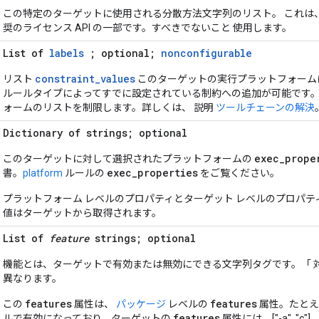
この特定のターゲットに使用される分散方法文字列のリスト。 これは、B
奨のライセンス API の一部です。すべきでないこと 使用します。
List of
labels
; optional;
nonconfigurable
constraint_values
リスト
このターゲットの実行プラットフォーム
ルールタイプによってすでに設定されている制約への追加が可能です。
ォームのリストを制限します。詳しくは、 説明
ツールチェーンの解決
Dictionary of strings; optional
exec_prope
このターゲットに対して選択されたプラットフォームの
exec_properties
書。
platform
ルールの
をご覧ください。
プラットフォーム レベルのプロパティとターゲット レベルのプロパ
値はターゲットから取得されます。
List of
feature
strings; optional
機能とは、ターゲットで有効または無効にできる文字列タグです。「 
異なります。
features
features
この
属性は、
パッケージ
レベルの
属性。たとえば 
features
ルで有効になっており、ターゲットの
属性には、["-a", "