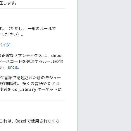
在します。
す。（ただし、 一部のルールで
でください）。
バイダ
deps
味の正確なセマンティクスは、
ソースコードを処理するルールの場
srcs
す。
。
ング言語で記述された別のモジュー
依存関係も、多くの言語や たとえ
cc_library
 後者を
ターゲットに
れは、Bazel で使用されなくな