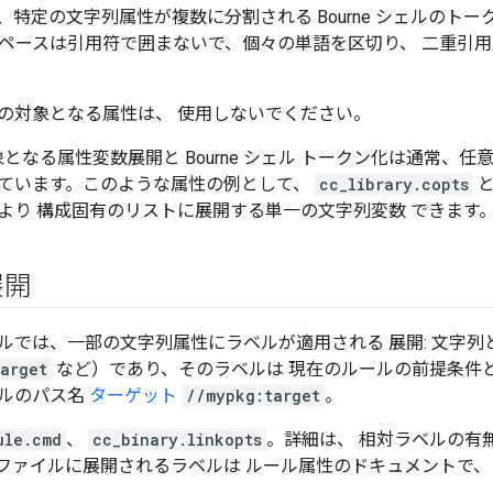
、特定の文字列属性が複数に分割される Bourne シェルのト
スペースは引用符で囲まないで、個々の単語を区切り、 二重引用
の対象となる属性は、 使用しないでください。
象となる属性変数展開と Bourne シェル トークン化は通常、
ています。このような属性の例として、
cc_library.copts
より 構成固有のリストに展開する単一の文字列変数 できます
展開
ルでは、一部の文字列属性にラベルが適用される 展開: 文字列
arget
など）であり、そのラベルは 現在のルールの前提条件
ルのパス名
ターゲット
//mypkg:target
。
ule.cmd
、
cc_binary.linkopts
。詳細は、 相対ラベルの有
ファイルに展開されるラベルは ルール属性のドキュメントで、