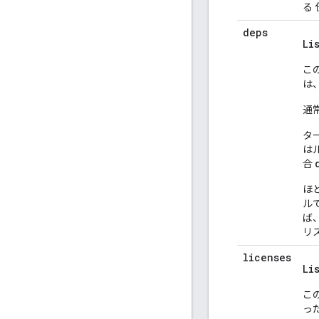
る
deps
Li
こ
は
通
タ
は
合
ほ
ル
ば
リ
licenses
Li
こ
っ