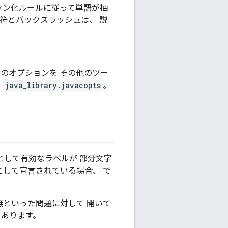
ークン化ルールに従って単語が抽
符とバックスラッシュは、 説
任意のオプションを その他のツー
と
java_library.javacopts
。
。
として有効なラベルが 部分文字
として宣言されている場合、 で
無といった問題に対して 開いて
 あります。