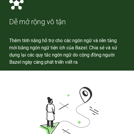
hub
Dễ mở rộng vô tận
Thêm tính năng hỗ trợ cho các ngôn ngữ và nền tảng
mới bằng ngôn ngữ tiện ích của Bazel. Chia sẻ và sử
dụng lại các quy tắc ngôn ngữ do cộng đồng người
Bazel ngày càng phát triển viết ra.