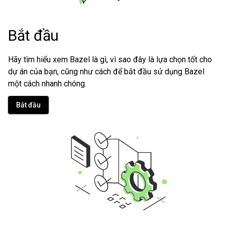
Bắt đầu
Hãy tìm hiểu xem Bazel là gì, vì sao đây là lựa chọn tốt cho
dự án của bạn, cũng như cách để bắt đầu sử dụng Bazel
một cách nhanh chóng.
Bắt đầu