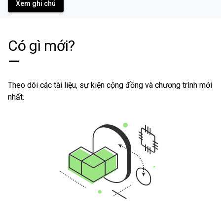
Xem ghi chú
Có gì mới?
—
Theo dõi các tài liệu, sự kiện cộng đồng và chương trình mới
nhất.