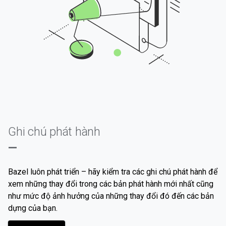
Ghi chú phát hành
—
Bazel luôn phát triển – hãy kiểm tra các ghi chú phát hành để
xem những thay đổi trong các bản phát hành mới nhất cũng
như mức độ ảnh hưởng của những thay đổi đó đến các bản
dựng của bạn.