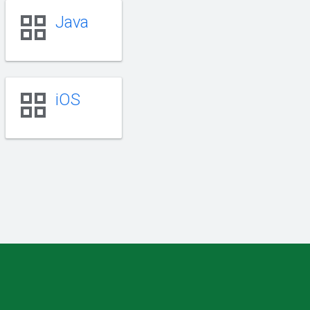
grid_view
Java
grid_view
iOS