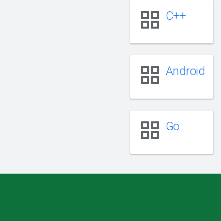
grid_view
C++
grid_view
Android
grid_view
Go