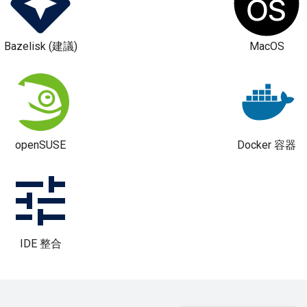
Bazelisk (建議)
MacOS
openSUSE
Docker 容器
IDE 整合