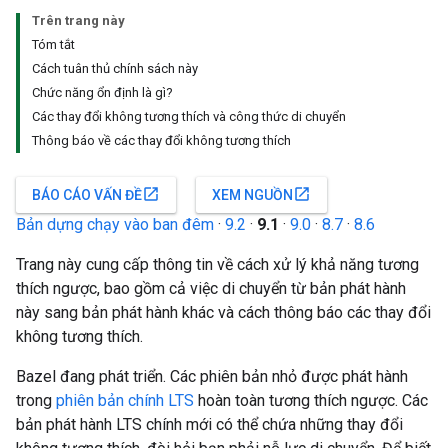
Trên trang này
Tóm tắt
Cách tuân thủ chính sách này
Chức năng ổn định là gì?
Các thay đổi không tương thích và công thức di chuyển
Thông báo về các thay đổi không tương thích
open_in_new
open_in_new
BÁO CÁO VẤN ĐỀ
XEM NGUỒN
Bản dựng chạy vào ban đêm
·
9.2
·
9.1
·
9.0
·
8.7
·
8.6
Trang này cung cấp thông tin về cách xử lý khả năng tương
thích ngược, bao gồm cả việc di chuyển từ bản phát hành
này sang bản phát hành khác và cách thông báo các thay đổi
không tương thích.
Bazel đang phát triển. Các phiên bản nhỏ được phát hành
trong
phiên bản chính LTS
hoàn toàn tương thích ngược. Các
bản phát hành LTS chính mới có thể chứa những thay đổi