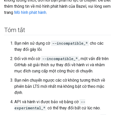
không tương thích, đòi hỏi bạn phải nỗ lực di chuyển. Để biết
thêm thông tin về mô hình phát hành của Bazel, vui lòng xem
trang
Mô hình phát hành
.
Tóm tắt
Bạn nên sử dụng cờ
--incompatible_*
cho các
thay đổi gây lỗi.
Đối với mỗi cờ
--incompatible_*
, một vấn đề trên
GitHub sẽ giải thích sự thay đổi về hành vi và nhằm
mục đích cung cấp một công thức di chuyển.
Bạn nên chuyển ngược các cờ không tương thích về
phiên bản LTS mới nhất mà không bật cờ theo mặc
định.
API và hành vi được bảo vệ bằng cờ
--
experimental_*
có thể thay đổi bất cứ lúc nào.