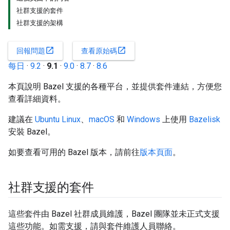
社群支援的套件
社群支援的架構
open_in_new
open_in_new
回報問題
查看原始碼
每日
·
9.2
·
9.1
·
9.0
·
8.7
·
8.6
本頁說明 Bazel 支援的各種平台，並提供套件連結，方便您
查看詳細資料。
建議在
Ubuntu Linux
、
macOS
和
Windows
上使用
Bazelisk
安裝 Bazel。
如要查看可用的 Bazel 版本，請前往
版本頁面
。
社群支援的套件
這些套件由 Bazel 社群成員維護，Bazel 團隊並未正式支援
這些功能。如需支援，請與套件維護人員聯絡。