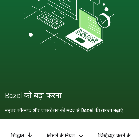
Bazel को बड़ा करना
बेहतर कॉन्सेप्ट और एक्सटेंशन की मदद से Bazel की ताकत बढ़ाएं.
arrow_downward
arrow_downward
सिद्धांत
लिखने के नियम
डिस्ट्रिब्यूट करने के