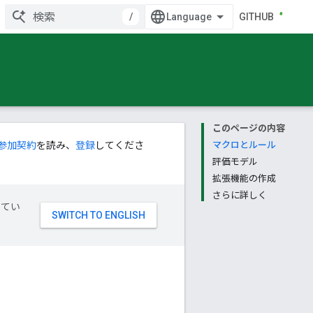
/
GITHUB
このページの内容
参加契約
を読み、
登録
してくださ
マクロとルール
評価モデル
拡張機能の作成
さらに詳しく
してい