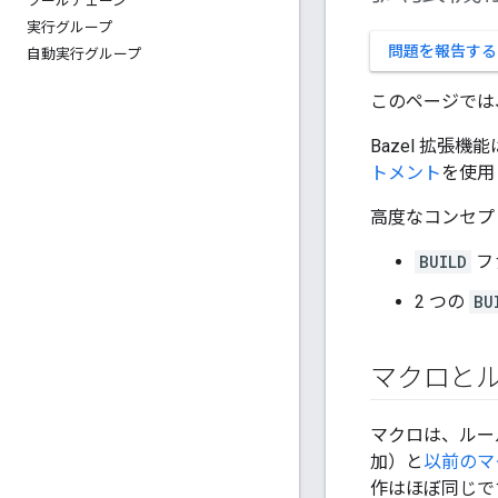
ツールチェーン
実行グループ
問題を報告する
自動実行グループ
このページでは
Bazel 拡張機
トメント
を使用
高度なコンセプ
BUILD
フ
2 つの
BU
マクロと
マクロは、ルー
加）と
以前のマ
作はほぼ同じで