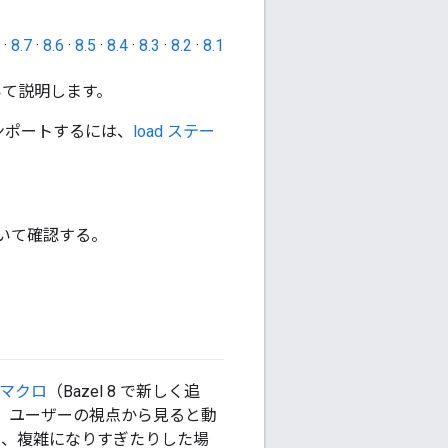
·
8.7
·
8.6
·
8.5
·
8.4
·
8.3
·
8.2
·
8.1
いて説明します。
ンポートするには、
load ステー
いて確認する。
 マクロ
（Bazel 8 で新しく追
が、ユーザーの視点から見ると動
、複雑になりすぎたりした場