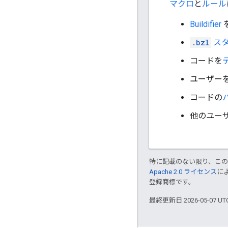
マクロ
と
ルール
Buildifier
.bzl
ス
コードを
ユーザー
コードの
他のユー
特に記載のない限り、こ
Apache 2.0 ライセンス
に
登録商標です。
最終更新日 2026-05-07 U