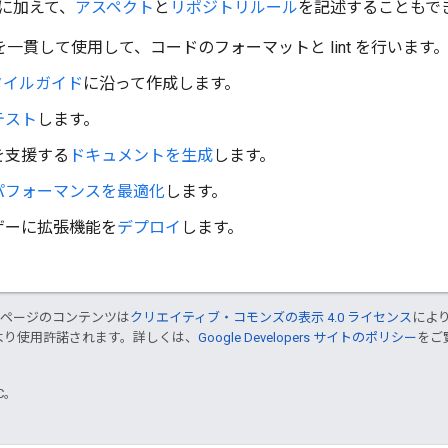
に加えて、
アスペクト
と
リポジトリルール
を記述することもで
を一貫して使用して、コードのフォーマットと lint を行います
タイルガイド
に沿って作成します。
テスト
します。
を支援する
ドキュメントを生成
します。
パフォーマンスを最適化
します。
ザーに拡張機能を
デプロイ
します。
のページのコンテンツは
クリエイティブ・コモンズの表示 4.0 ライセンス
によ
より使用許諾されます。詳しくは、
Google Developers サイトのポリシー
をご覧
TC。