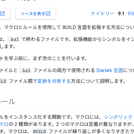
ナイトリー
·
9.1
·
9.0
open_in_new
open_in_new
ソースを表示
、マクロとルールを使用して BUILD 言語を拡張する方法につ
能は、
.bzl
で終わるファイルです。拡張機能からシンボルをイ
します。
トを学ぶ前に、まず次のことを行います。
ァイルと
.bzl
ファイルの両方で使用される
Starlark 言語
につ
ILD
ファイル間で
変数を共有する
方法について説明します。
ルール
ルをインスタンス化する関数です。マクロには、
シンボリック
クロ
の 2 種類があります。2 つのマクロは定義が異なります
す。マクロは、
BUILD
ファイルが繰り返しが多くなりすぎたり