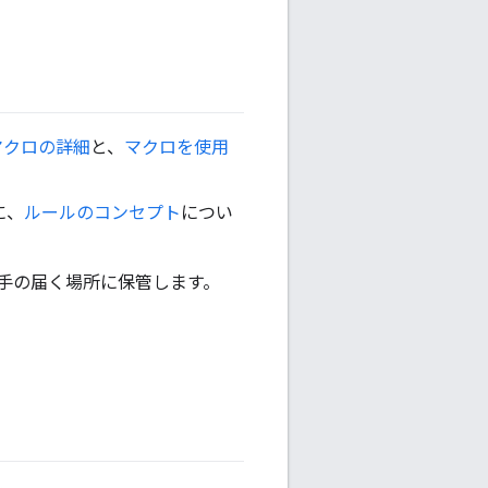
マクロの詳細
と、
マクロを使用
に、
ルールのコンセプト
につい
。手の届く場所に保管します。