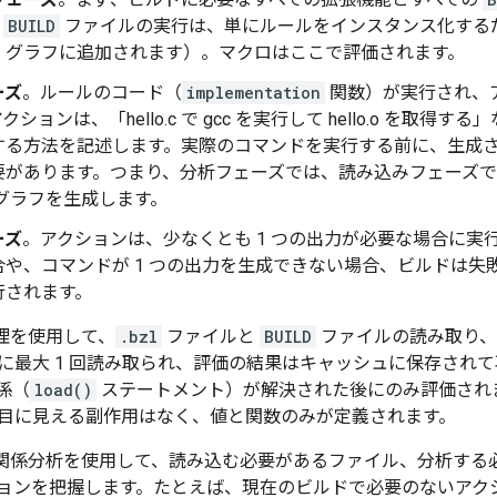
。
BUILD
ファイルの実行は、単にルールをインスタンス化する
、グラフに追加されます）。マクロはここで評価されます。
ーズ
。ルールのコード（
implementation
関数）が実行され、
ションは、「hello.c で gcc を実行して hello.o を取
する方法を記述します。実際のコマンドを実行する前に、生成
要があります。つまり、分析フェーズでは、読み込みフェーズ
 グラフを生成します。
ーズ
。アクションは、少なくとも 1 つの出力が必要な場合に実
合や、コマンドが 1 つの出力を生成できない場合、ビルドは失
行されます。
列処理を使用して、
.bzl
ファイルと
BUILD
ファイルの読み取り、
に最大 1 回読み取られ、評価の結果はキャッシュに保存され
係（
load()
ステートメント）が解決された後にのみ評価され
目に見える副作用はなく、値と関数のみが定義されます。
、依存関係分析を使用して、読み込む必要があるファイル、分析す
ョンを把握します。たとえば、現在のビルドで必要のないアク