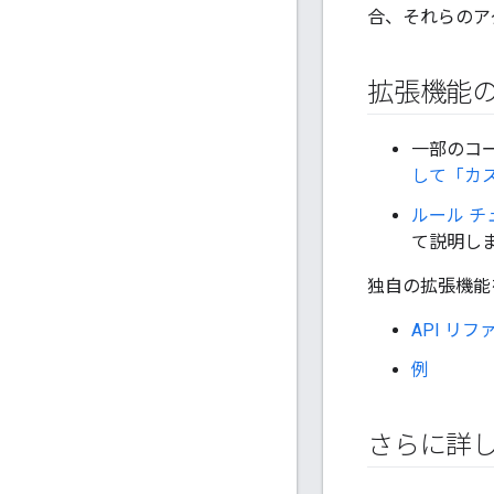
合、それらのア
拡張機能
一部のコ
して「カ
ルール 
て説明し
独自の拡張機能
API リ
例
さらに詳