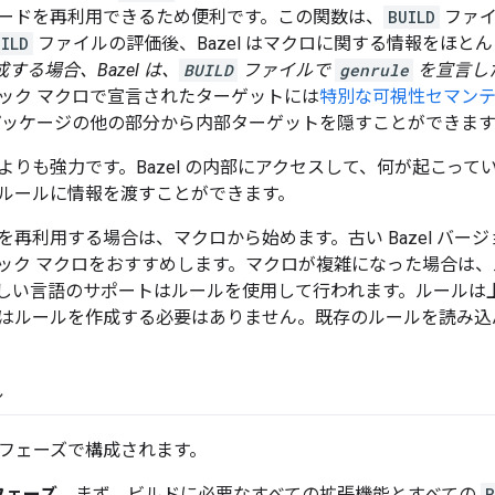
ードを再利用できるため便利です。この関数は、
BUILD
ファイ
UILD
ファイルの評価後、Bazel はマクロに関する情報をほと
する場合、Bazel は、
BUILD
ファイルで
genrule
を宣言し
ック マクロで宣言されたターゲットには
特別な可視性セマン
パッケージの他の部分から内部ターゲットを隠すことができま
よりも強力です。Bazel の内部にアクセスして、何が起こっ
ルールに情報を渡すことができます。
を再利用する場合は、マクロから始めます。古い Bazel バー
ック マクロをおすすめします。マクロが複雑になった場合は
しい言語のサポートはルールを使用して行われます。ルールは
はルールを作成する必要はありません。既存のルールを読み込
ル
つのフェーズで構成されます。
フェーズ
。まず、ビルドに必要なすべての拡張機能とすべての
B