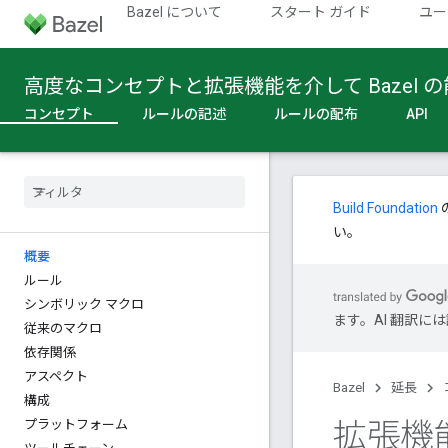
Bazel について
スタート ガイド
ユー
高度なコンセプトと拡張機能を介して Bazel
コンセプト
ルールの記述
ルールの配布
API
Build Foundation
い。
概要
ルール
シンボリック マクロ
ます。AI 翻訳
従来のマクロ
依存関係
アスペクト
Bazel
延長
構成
拡張機
プラットフォーム