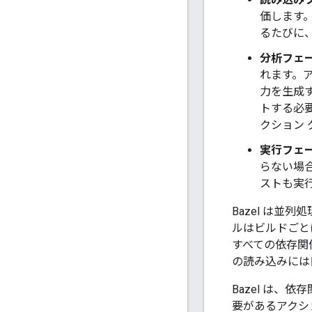
価します
るたびに
分析フェ
れます。アク
力を生成
トする必
クション
実行フェ
らない場
ストも実
Bazel は並
ルはビルドごと
すべての依存関
の読み込みには
Bazel は
要があるアクシ