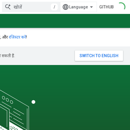
/
GITHUB
ें, और
रजिस्टर करें
!
 सकती हैं.