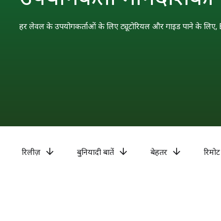
हर लेवल के उपयोगकर्ताओं के लिए ट्यूटोरियल और गाइड पाने के लिए, Ba
arrow_downward
arrow_downward
arrow_downward
रिलीज़
बुनियादी बातें
बेहतर
रिमोट 