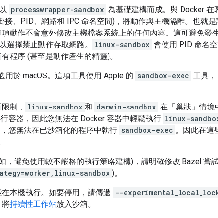
，以
processwrapper-sandbox
為基礎建構而成。與 Docker
用者、掛接、PID、網路和 IPC 命名空間)，將動作與主機隔離。
項動作不會意外修改主機檔案系統上的任何內容。這可避免發生錯誤的
也可以選擇禁止動作存取網路。
linux-sandbox
會使用 PID 命
有程序 (甚至是動作產生的精靈)。
用於 macOS。這項工具使用 Apple 的
sandbox-exec
工具， 
所限制，
linux-sandbox
和
darwin-sandbox
在「巢狀」情境中均
來執行容器，因此您無法在 Docker 容器中輕鬆執行
linux-sandbo
S 上，您無法在已沙箱化的程序中執行
sandbox-exec
。因此在這些
。
如，避免使用較不嚴格的執行策略建構)，請明確修改 Bazel 嘗
ategy=worker,linux-sandbox
)。
能在本機執行。如要停用，請傳遞
--experimental_local_loc
，將
持續性工作站
放入沙箱。