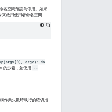
用者命名空間預設為停用。如果
令來啟用使用者命名空間：
vp(argv[0], argv): No
ules 的沙箱，並使用
--
顯示建構作業失敗時執行的確切指