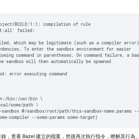
oject/BUILD:1:1: compilation of rule

t:all' failed:

iled, which may be legitimate (such as a compiler error)
ndencies. To enter the sandbox environment for easier

lowing command in parentheses. On command failure, a bas
he sandbox will then automatically be spawned

ed: error executing command

n:/bin:/usr/bin \

cal/some/path \

-sandbox @/sandbox/root/path/this-sandbox-name.params --
錄，查看 Bazel 建立的檔案，然後再次執行指令，瞭解其行為