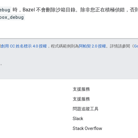
ebug
時，Bazel 不會刪除沙箱目錄。除非您正在積極偵錯，
box_debug
用
創用 CC 姓名標示 4.0 授權
，程式碼範例則為
阿帕契 2.0 授權
。詳情請參閱《
G
)。
支援服務
支援服務
問題追蹤工具
Slack
Stack Overflow