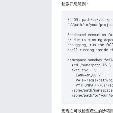
錯誤訊息範例：
ERROR: path/to/your/pr
'//path/to/your/projec
Sandboxed execution fa
or due to missing depe
debugging, run the fol
shell running inside t
namespace-sandbox fail
  (cd /some/path && \

  exec env - \

    LANG=en_US \

    PATH=/some/path/bi
    PYTHONPATH=/usr/lo
  /some/path/namespace
您現在可以檢查產生的沙箱目