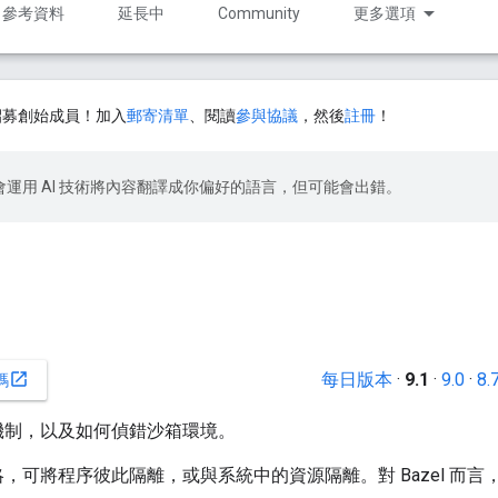
參考資料
延長中
Community
更多選項
招募創始成員！加入
郵寄清單
、閱讀
參與協議
，然後
註冊
！
le 會運用 AI 技術將內容翻譯成你偏好的語言，但可能會出錯。
每日版本
·
9.1
·
9.0
·
8.
open_in_new
碼
沙箱機制，以及如何偵錯沙箱環境。
，可將程序彼此隔離，或與系統中的資源隔離。對 Bazel 而