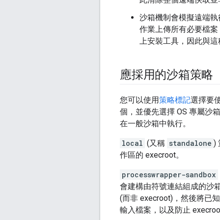
沙箱機制會模擬遠端執
作業上傳所有必要檔案
上安裝工具，因此與這
應採用的沙箱策略
您可以使用
策略標記
選擇要使
個，並優先選擇 OS 專屬
在一般沙箱中執行。
local
(又稱
standalone
作區的 execroot。
processwrapper-sandbox
會建構由符號連結組成的沙
(而非 execroot)，然
輸入檔案，以及防止 execr