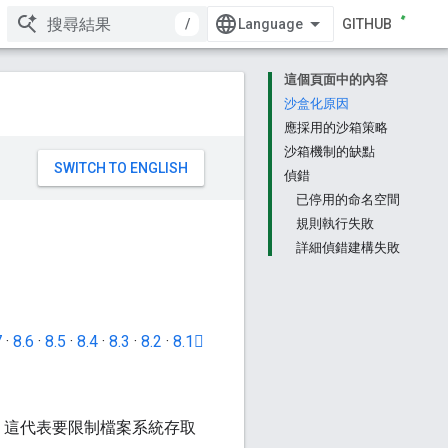
/
GITHUB
這個頁面中的內容
沙盒化原因
應採用的沙箱策略
沙箱機制的缺點
偵錯
已停用的命名空間
規則執行失敗
詳細偵錯建構失敗
7
·
8.6
·
8.5
·
8.4
·
8.3
·
8.2
·
8.1
言，這代表要限制檔案系統存取