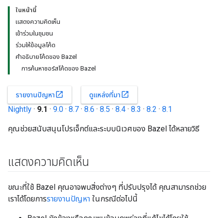
ในหน้านี้
แสดงความคิดเห็น
เข้าร่วมในชุมชน
ร่วมให้ข้อมูลโค้ด
คำอธิบายโค้ดของ Bazel
การค้นหาซอร์สโค้ดของ Bazel
open_in_new
open_in_new
รายงานปัญหา
ดูแหล่งที่มา
Nightly
·
9.1
·
9.0
·
8.7
·
8.6
·
8.5
·
8.4
·
8.3
·
8.2
·
8.1
คุณช่วยสนับสนุนโปรเจ็กต์และระบบนิเวศของ Bazel ได้หลายวิธี
แสดงความคิดเห็น
ขณะที่ใช้ Bazel คุณอาจพบสิ่งต่างๆ ที่ปรับปรุงได้ คุณสามารถช่วย
เราได้โดยการ
รายงานปัญหา
ในกรณีต่อไปนี้