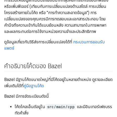
การร่วมให้ข้อมูลที่เป็นประโยชน์มากที่สุดคือการแก้ไขข้อบกพร่อง
หรือเพิ่มฟีเจอร์ (เทียบกับการเปลี่ยนแปลงด้านสไตล์ การเปลี่ยน
โครงสร้างภายในโค้ด หรือ "การทำความสะอาดข้อมูล") การ
เปลี่ยนแปลงของคุณควรมีการทดสอบและเอกสารประกอบ โดย
คำนึงถึงความเข้ากันได้แบบย้อนหลัง ความสามารถในการพกพา
และผลกระทบต่อการใช้งานหน่วยความจำและประสิทธิภาพ
ดูข้อมูลเกี่ยวกับวิธีส่งการเปลี่ยนแปลงได้ที่
กระบวนการยอมรับ
แพตช์
คำอธิบายโค้ดของ Bazel
Bazel มีฐานโค้ดขนาดใหญ่ที่มีโค้ดอยู่ในหลายตำแหน่ง ดูรายละเอียด
เพิ่มเติมได้ที่
คู่มือฐานโค้ด
Bazel มีการจัดระเบียบดังนี้
โค้ดไคลเอ็นต์อยู่ใน
src/main/cpp
และมีอินเทอร์เฟซบรร
ทัดคำสั่ง