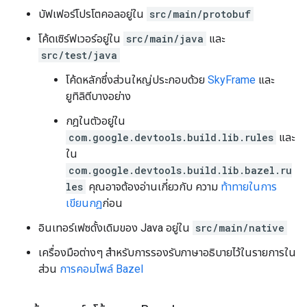
บัฟเฟอร์โปรโตคอลอยู่ใน
src/main/protobuf
โค้ดเซิร์ฟเวอร์อยู่ใน
src/main/java
และ
src/test/java
โค้ดหลักซึ่งส่วนใหญ่ประกอบด้วย
SkyFrame
และ
ยูทิลิตีบางอย่าง
กฎในตัวอยู่ใน
com.google.devtools.build.lib.rules
และ
ใน
com.google.devtools.build.lib.bazel.ru
les
คุณอาจต้องอ่านเกี่ยวกับ ความ
ท้าทายในการ
เขียนกฎ
ก่อน
อินเทอร์เฟซดั้งเดิมของ Java อยู่ใน
src/main/native
เครื่องมือต่างๆ สำหรับการรองรับภาษาอธิบายไว้ในรายการใน
ส่วน
การคอมไพล์ Bazel