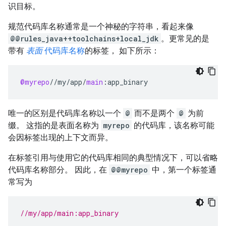
识目标。
规范代码库名称通常是一个神秘的字符串，看起来像
@@rules_java++toolchains+local_jdk
。更常见的是
带有
表面
代码库名称
的标签， 如下所示：
@myrepo
//
my
/
app
/
main
:
app_binary
唯一的区别是代码库名称以一个
@
而不是两个
@
为前
缀。 这指的是表面名称为
myrepo
的代码库，该名称可能
会因标签出现的上下文而异。
在标签引用与使用它的代码库相同的典型情况下，可以省略
代码库名称部分。 因此，在
@@myrepo
中，第一个标签通
常写为
//my/app/main:app_binary