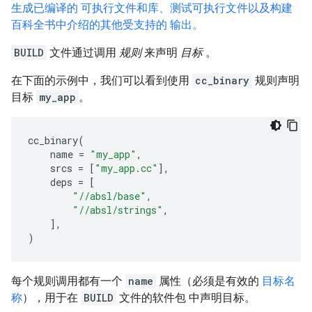
生成已编译的 可执行文件和库、测试可执行文件以及构建
百科全书中介绍的其他受支持的 输出。
BUILD
文件通过调用
规则
来声明
目标
。
在下面的示例中，我们可以看到使用
cc_binary
规则声明
目标
my_app
。
cc_binary
(
name
=
"my_app"
,
srcs
=
[
"my_app.cc"
],
deps
=
[
"//absl/base"
,
"//absl/strings"
,
],
)
每个规则调用都有一个
name
属性（必须是有效的
目标名
称
），用于在
BUILD
文件的软件包 中声明目标。