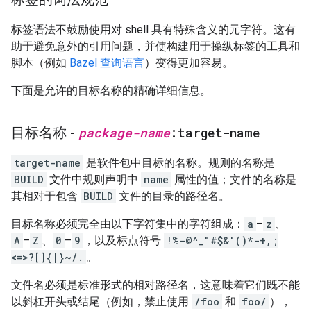
标签语法不鼓励使用对 shell 具有特殊含义的元字符。这有
助于避免意外的引用问题，并使构建用于操纵标签的工具和
脚本（例如
Bazel 查询语言
）变得更加容易。
下面是允许的目标名称的精确详细信息。
目标名称 -
package-name
:target-name
target-name
是软件包中目标的名称。规则的名称是
BUILD
文件中规则声明中
name
属性的值；文件的名称是
其相对于包含
BUILD
文件的目录的路径名。
目标名称必须完全由以下字符集中的字符组成：
a
–
z
、
A
–
Z
、
0
–
9
，以及标点符号
!%-@^_"#$&'()*-+,;
<=>?[]{|}~/.
。
文件名必须是标准形式的相对路径名，这意味着它们既不能
以斜杠开头或结尾（例如，禁止使用
/foo
和
foo/
），