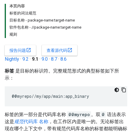
本页内容
标签的词法规范
目标名称 - package-name:target-name
软件包名称 - //package-name:target-name
规则
open_in_new
open_in_new
报告问题
查看源代码
Nightly
·
9.2
·
9.1
·
9.0
·
8.7
·
8.6
标签
是目标的标识符。完整规范形式的典型标签如下所
示：
标签的第一部分是代码库名称
@@myrepo
。双
@
语法表示
这是
规范
代码库 名称
，在工作区内是唯一的。无论标签出
现在哪个上下文中，带有规范代码库名称的标签都能明确标