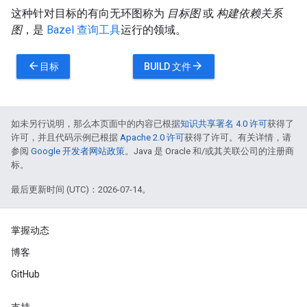
这种针对目标的有向无环图称为
目标图
或
构建依赖关系
图
，是
Bazel 查询工具
运行的领域。
arrow_back
arrow_forward
目标
BUILD 文件
如未另行说明，那么本页面中的内容已根据
知识共享署名 4.0 许可
获得了
许可，并且代码示例已根据
Apache 2.0 许可
获得了许可。有关详情，请
参阅
Google 开发者网站政策
。Java 是 Oracle 和/或其关联公司的注册商
标。
最后更新时间 (UTC)：2026-07-14。
掌握动态
博客
GitHub