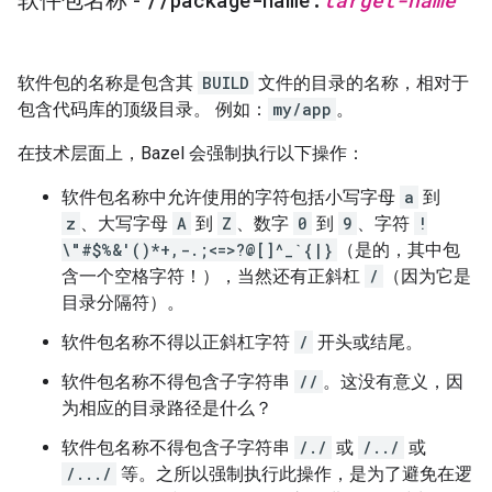
软件包名称 -
/
/
package-name:
target-name
软件包的名称是包含其
BUILD
文件的目录的名称，相对于
包含代码库的顶级目录。 例如：
my/app
。
在技术层面上，Bazel 会强制执行以下操作：
软件包名称中允许使用的字符包括小写字母
a
到
z
、大写字母
A
到
Z
、数字
0
到
9
、字符
!
\"#$%&'()*+,-.;<=>?@[]^_`{|}
（是的，其中包
含一个空格字符！），当然还有正斜杠
/
（因为它是
目录分隔符）。
软件包名称不得以正斜杠字符
/
开头或结尾。
软件包名称不得包含子字符串
//
。这没有意义，因
为相应的目录路径是什么？
软件包名称不得包含子字符串
/./
或
/../
或
/.../
等。之所以强制执行此操作，是为了避免在逻