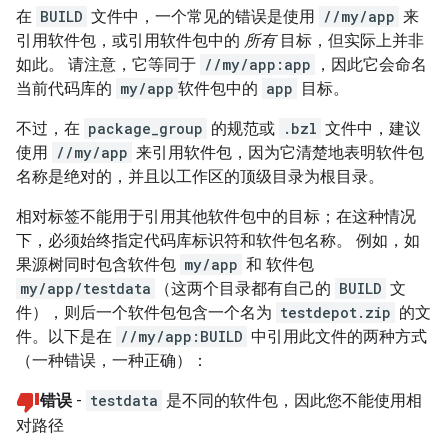
在
BUILD
文件中，一个常见的错误是使用
//my/app
来
引用软件包，或引用软件包中的
所有
目标，但实际上并非
如此。 请注意，它等同于
//my/app:app
，因此它会命名
当前代码库的
my/app
软件包中的
app
目标。
不过，在
package_group
的规范或
.bzl
文件中，建议
使用
//my/app
来引用软件包，因为它清楚地表明软件包
名称是绝对的，并且以工作区的顶级目录为根目录。
相对标签不能用于引用其他软件包中的目标；在这种情况
下，必须始终指定代码库标识符和软件包名称。 例如，如
果源树同时包含软件包
my/app
和 软件包
my/app/testdata
（这两个目录都有自己的
BUILD
文
件），则后一个软件包包含一个名为
testdepot.zip
的文
件。以下是在
//my/app:BUILD
中引用此文件的两种方式
（一种错误，一种正确）：
错误
-
testdata
是不同的软件包，因此您不能使用相
对路径