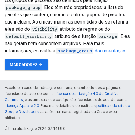
Os grupos de pacotes são definidos pela função
package_group
. Eles têm três propriedades: a lista de
pacotes que contêm, o nome e outros grupos de pacotes
que incluem. As únicas maneiras permitidas de se referir a
eles são do
visibility
atributo de regras ou do
default_visibility
atributo de a função
package
. Eles
não geram nem consomem arquivos. Para mais
informações, consulte a
package_group
documentação
.
arrow_forward
MARCADORES
Exceto em caso de indicação contrária, o conteúdo desta página é
licenciado de acordo com a
Licença de atribuição 4.0 do Creative
Commons
, e as amostras de código são licenciadas de acordo com a
Licença Apache 2.0
. Para mais detalhes, consulte as
políticas do site do
Google Developers
. Java é uma marca registrada da Oracle e/ou
afiliadas.
Última atualização 2026-07-14 UTC.