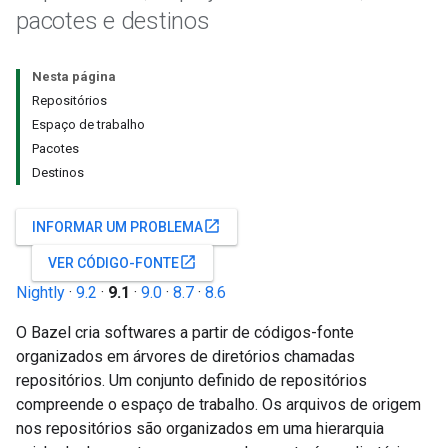
pacotes e destinos
Nesta página
Repositórios
Espaço de trabalho
Pacotes
Destinos
open_in_new
INFORMAR UM PROBLEMA
open_in_new
VER CÓDIGO-FONTE
Nightly
·
9.2
·
9.1
·
9.0
·
8.7
·
8.6
O Bazel cria softwares a partir de códigos-fonte
organizados em árvores de diretórios chamadas
repositórios. Um conjunto definido de repositórios
compreende o espaço de trabalho. Os arquivos de origem
nos repositórios são organizados em uma hierarquia