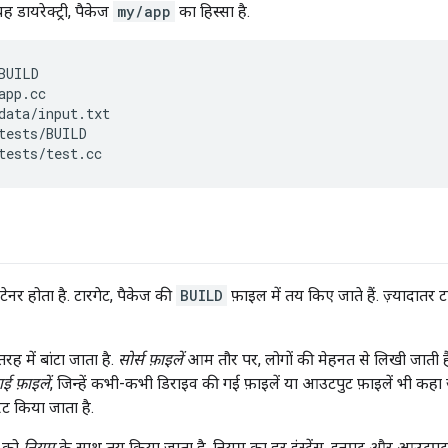
ह डायरेक्ट्री, पैकेज
my/app
का हिस्सा है.
BUILD

app.cc

data/input.txt

tests/BUILD

ेनर होता है. टारगेट, पैकेज की
BUILD
फ़ाइल में तय किए जाते हैं. ज़्यादातर टा
रह में बांटा जाता है.
सोर्स फ़ाइलें
आम तौर पर, लोगों की मेहनत से लिखी जाती हैं 
ई फ़ाइलें
, जिन्हें कभी-कभी डिराइव की गई फ़ाइलें या आउटपुट फ़ाइलें भी कहा जात
रेट किया जाता है.
ट को
नियम
के साथ तय किया जाता है. नियम का हर इंस्टेंस, इनपुट और आउटपुट 