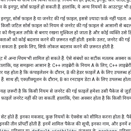
के इनपुट, सोर्स फ़ाइलें हो सकती हैं. हालांकि, ये अन्य नियमों के आउटपुट भी ह
पुट, सोर्स फ़ाइल है या जनरेट की गई फ़ाइल, इससे ज़्यादा फ़र्क़ नहीं पड़ता. 
े, किसी जटिल सोर्स फ़ाइल को नियम से जनरेट की गई फ़ाइल से आसानी से बदल
ाइल को मैन्युअल तरीके से बनाए रखना मुश्किल हो जाता है और कोई व्यक्ति उसे डि
्ताओं को कोई बदलाव करने की ज़रूरत नहीं होती. इसके उलट, जनरेट की गई क
सकता है. इसके लिए, सिर्फ़ लोकल बदलाव करने की ज़रूरत होती है.
ट में
अन्य नियम
भी शामिल हो सकते हैं. ऐसे संबंधों का सटीक मतलब अक्सर क
 हालांकि, यह समझना आसान है: C++ लाइब्रेरी के नियम A के लिए, C++ लाइब्रेर
सर यह होता है कि कंपाइलेशन के दौरान, B की हेडर फ़ाइलें A के लिए उपलब्ध होत
हैं. साथ ही, एक्ज़ीक्यूशन के दौरान, B का रनटाइम डेटा A के लिए उपलब्ध होता 
यह ज़रूरी है कि किसी नियम से जनरेट की गई फ़ाइलें हमेशा उसी पैकेज से जुड़ी 
ें फ़ाइलें जनरेट नहीं की जा सकतीं. हालांकि, ऐसा अक्सर होता है कि किसी निय
के सेट होते हैं. इनका मकसद, कुछ नियमों के ऐक्सेस को सीमित करना होता है. पैके
इनकी तीन प्रॉपर्टी होती हैं: इनमें शामिल पैकेज की सूची, इनका नाम, और इनमें शामि
lity
एट्रिब्यूट या
default_visibility
फ़ंक्शन के
package
एट्रिब्