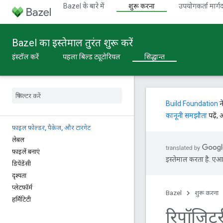
Bazel के बारे में
शुरू करना
उपयोगकर्ता मार्गद
Bazel का इस्तेमाल तुरंत शुरू करें
इंस्टॉल करें
पहला बिल्ड ट्यूटोरियल
सिद्धान्त
Build Foundation
न
कानूनी समझौता
पढ़ें,
फ़ाइल फ़ोल्डर
,
पैकेज
,
और टारगेट
लेबल
फ़ाइलें बनाएं
इस्तेमाल करता है. एआई 
डिपेंडेंसी
दृश्यता
प्‍लेटफ़ॉर्म
Bazel
शुरू करना
हर्मिटिटी
रिपॉज़िटर