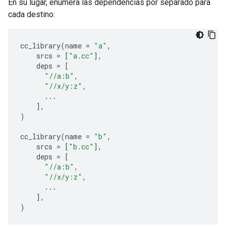
En su lugar, enumera las dependencias por separado para
cada destino:
cc_library
(
name
=
"a"
,
srcs
=
[
"a.cc"
],
deps
=
[
"//a:b"
,
"//x/y:z"
,
...
],
)
cc_library
(
name
=
"b"
,
srcs
=
[
"b.cc"
],
deps
=
[
"//a:b"
,
"//x/y:z"
,
...
],
)