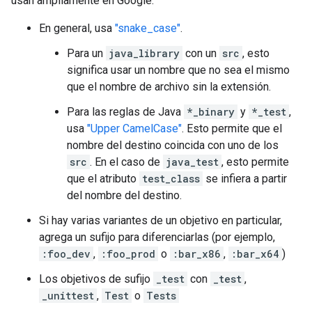
usan ampliamente en Google:
En general, usa
"snake_case"
.
Para un
java_library
con un
src
, esto
significa usar un nombre que no sea el mismo
que el nombre de archivo sin la extensión.
Para las reglas de Java
*_binary
y
*_test
,
usa
"Upper CamelCase"
. Esto permite que el
nombre del destino coincida con uno de los
src
. En el caso de
java_test
, esto permite
que el atributo
test_class
se infiera a partir
del nombre del destino.
Si hay varias variantes de un objetivo en particular,
agrega un sufijo para diferenciarlas (por ejemplo,
:foo_dev
,
:foo_prod
o
:bar_x86
,
:bar_x64
)
Los objetivos de sufijo
_test
con
_test
,
_unittest
,
Test
o
Tests