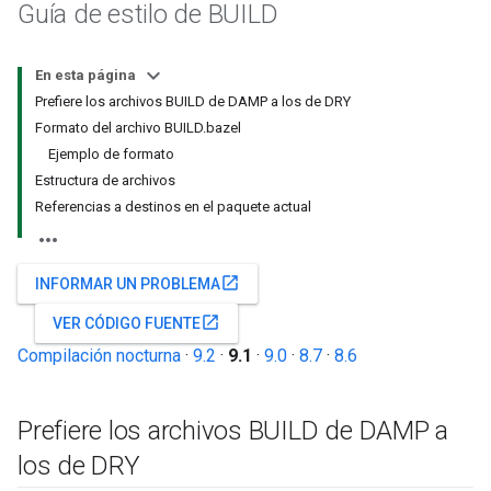
Guía de estilo de BUILD
En esta página
Prefiere los archivos BUILD de DAMP a los de DRY
Formato del archivo BUILD.bazel
Ejemplo de formato
Estructura de archivos
Referencias a destinos en el paquete actual
open_in_new
INFORMAR UN PROBLEMA
open_in_new
VER CÓDIGO FUENTE
Compilación nocturna
·
9.2
·
9.1
·
9.0
·
8.7
·
8.6
Prefiere los archivos BUILD de DAMP a
los de DRY