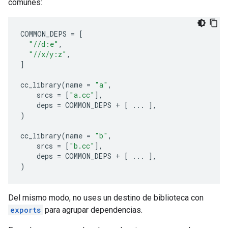
comunes:
COMMON_DEPS
=
[
"//d:e"
,
"//x/y:z"
,
]
cc_library
(
name
=
"a"
,
srcs
=
[
"a.cc"
],
deps
=
COMMON_DEPS
+
[
...
],
)
cc_library
(
name
=
"b"
,
srcs
=
[
"b.cc"
],
deps
=
COMMON_DEPS
+
[
...
],
)
Del mismo modo, no uses un destino de biblioteca con
exports
para agrupar dependencias.