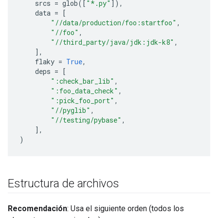
srcs
=
glob
([
"*.py"
]),
data
=
[
"//data/production/foo:startfoo"
,
"//foo"
,
"//third_party/java/jdk:jdk-k8"
,
],
flaky
=
True
,
deps
=
[
":check_bar_lib"
,
":foo_data_check"
,
":pick_foo_port"
,
"//pyglib"
,
"//testing/pybase"
,
],
)
Estructura de archivos
Recomendación
: Usa el siguiente orden (todos los