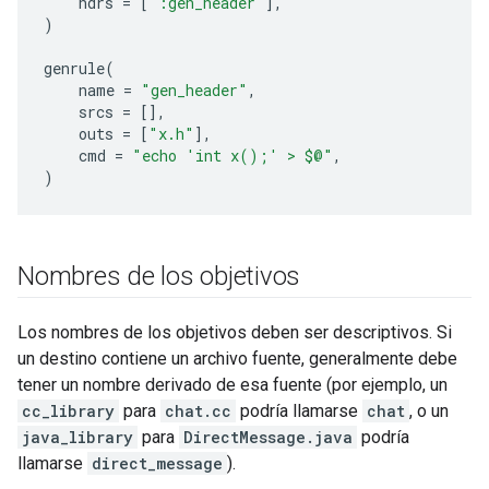
hdrs
=
[
":gen_header"
],
)
genrule
(
name
=
"gen_header"
,
srcs
=
[],
outs
=
[
"x.h"
],
cmd
=
"echo 'int x();' > $@"
,
)
Nombres de los objetivos
Los nombres de los objetivos deben ser descriptivos. Si
un destino contiene un archivo fuente, generalmente debe
tener un nombre derivado de esa fuente (por ejemplo, un
cc_library
para
chat.cc
podría llamarse
chat
, o un
java_library
para
DirectMessage.java
podría
llamarse
direct_message
).