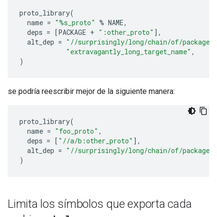
proto_library
(
name
=
"%s_proto"
%
NAME
,
deps
=
[
PACKAGE
+
":other_proto"
],
alt_dep
=
"//surprisingly/long/chain/of/package/
"extravagantly_long_target_name"
,
)
se podría reescribir mejor de la siguiente manera:
proto_library
(
name
=
"foo_proto"
,
deps
=
[
"//a/b:other_proto"
],
alt_dep
=
"//surprisingly/long/chain/of/package/
)
Limita los símbolos que exporta cada