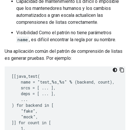
Capacidad de mantenimiento Es difícil o imposible
que los mantenedores humanos y los cambios
automatizados a gran escala actualicen las
comprensiones de listas correctamente.
Visibilidad Como el patrón no tiene parámetros
name
, es difícil encontrar la regla por su nombre.
Una aplicación común del patrón de comprensión de listas
es generar pruebas. Por ejemplo:
[[java_test(

    name = "test_%s_%s" % (backend, count),

    srcs = [ ... ],

    deps = [ ... ],

    ...

) for backend in [

    "fake",

    "mock",

]] for count in [

    1,
