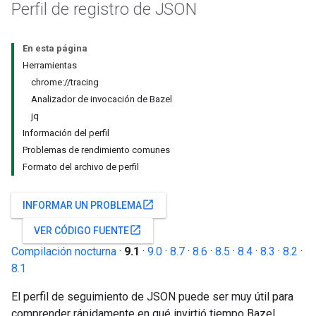
Perfil de registro de JSON
En esta página
Herramientas
chrome://tracing
Analizador de invocación de Bazel
jq
Información del perfil
Problemas de rendimiento comunes
Formato del archivo de perfil
open_in_new
INFORMAR UN PROBLEMA
open_in_new
VER CÓDIGO FUENTE
Compilación nocturna
·
9.1
·
9.0
·
8.7
·
8.6
·
8.5
·
8.4
·
8.3
·
8.2
·
8.1
El perfil de seguimiento de JSON puede ser muy útil para
comprender rápidamente en qué invirtió tiempo Bazel