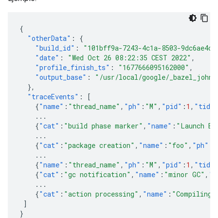
{
"otherData"
:
{
"build_id"
:
"101bff9a-7243-4c1a-8503-9dc6ae4c3
"date"
:
"Wed Oct 26 08:22:35 CEST 2022"
,
"profile_finish_ts"
:
"1677666095162000"
,
"output_base"
:
"/usr/local/google/_bazel_johnd
},
"traceEvents"
:
[
{
"name"
:
"thread_name"
,
"ph"
:
"M"
,
"pid"
:
1
,
"tid"
...
{
"cat"
:
"build phase marker"
,
"name"
:
"Launch Bl
...
{
"cat"
:
"package creation"
,
"name"
:
"foo"
,
"ph"
:
"
...
{
"name"
:
"thread_name"
,
"ph"
:
"M"
,
"pid"
:
1
,
"tid"
{
"cat"
:
"gc notification"
,
"name"
:
"minor GC"
,
"p
...
{
"cat"
:
"action processing"
,
"name"
:
"Compiling 
]
}