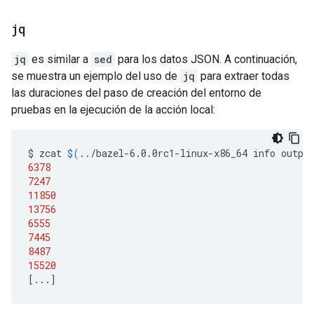
jq
jq
es similar a
sed
para los datos JSON. A continuación,
se muestra un ejemplo del uso de
jq
para extraer todas
las duraciones del paso de creación del entorno de
pruebas en la ejecución de la acción local:
$
zcat
$(
../bazel-6.0.0rc1-linux-x86_64
info
outpu
6378
7247
11850
13756
6555
7445
8487
15520
[
...
]