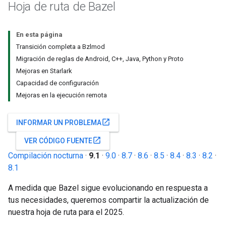
Hoja de ruta de Bazel
En esta página
Transición completa a Bzlmod
Migración de reglas de Android, C++, Java, Python y Proto
Mejoras en Starlark
Capacidad de configuración
Mejoras en la ejecución remota
open_in_new
INFORMAR UN PROBLEMA
open_in_new
VER CÓDIGO FUENTE
Compilación nocturna
·
9.1
·
9.0
·
8.7
·
8.6
·
8.5
·
8.4
·
8.3
·
8.2
·
8.1
A medida que Bazel sigue evolucionando en respuesta a
tus necesidades, queremos compartir la actualización de
nuestra hoja de ruta para el 2025.