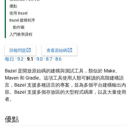
優點
使用 Bazel
Bazel 建構程序
動作圖
入門教學課程
open_in_new
open_in_new
回報問題
查看原始碼
每日
·
9.2
·
9.1
·
9.0
·
8.7
·
8.6
Bazel 是開放原始碼的建構與測試工具，類似於 Make、
Maven 和 Gradle。這項工具使用人類可解讀的高階建構語
言，Bazel 支援多種語言的專案，並為多個平台建構輸出內
容。Bazel 支援多個存放區的大型程式碼庫，以及大量使用
者。
優點