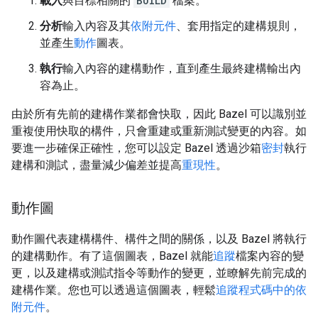
載入
與目標相關的
BUILD
檔案。
分析
輸入內容及其
依附元件
、套用指定的建構規則，
並產生
動作
圖表。
執行
輸入內容的建構動作，直到產生最終建構輸出內
容為止。
由於所有先前的建構作業都會快取，因此 Bazel 可以識別並
重複使用快取的構件，只會重建或重新測試變更的內容。如
要進一步確保正確性，您可以設定 Bazel 透過沙箱
密封
執行
建構和測試，盡量減少偏差並提高
重現性
。
動作圖
動作圖代表建構構件、構件之間的關係，以及 Bazel 將執行
的建構動作。有了這個圖表，Bazel 就能
追蹤
檔案內容的變
更，以及建構或測試指令等動作的變更，並瞭解先前完成的
建構作業。您也可以透過這個圖表，輕鬆
追蹤程式碼中的依
附元件
。