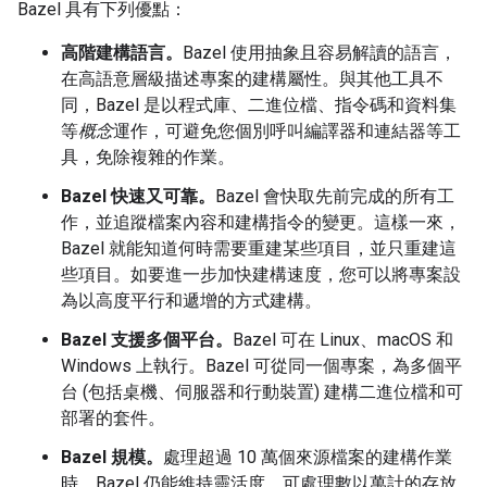
Bazel 具有下列優點：
高階建構語言。
Bazel 使用抽象且容易解讀的語言，
在高語意層級描述專案的建構屬性。與其他工具不
同，Bazel 是以程式庫、二進位檔、指令碼和資料集
等
概念
運作，可避免您個別呼叫編譯器和連結器等工
具，免除複雜的作業。
Bazel 快速又可靠。
Bazel 會快取先前完成的所有工
作，並追蹤檔案內容和建構指令的變更。這樣一來，
Bazel 就能知道何時需要重建某些項目，並只重建這
些項目。如要進一步加快建構速度，您可以將專案設
為以高度平行和遞增的方式建構。
Bazel 支援多個平台。
Bazel 可在 Linux、macOS 和
Windows 上執行。Bazel 可從同一個專案，為多個平
台 (包括桌機、伺服器和行動裝置) 建構二進位檔和可
部署的套件。
Bazel 規模。
處理超過 10 萬個來源檔案的建構作業
時，Bazel 仍能維持靈活度。可處理數以萬計的存放